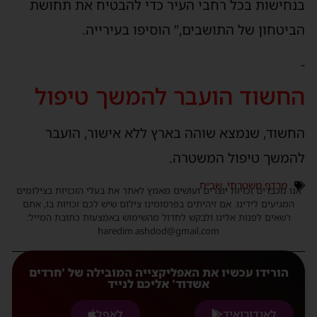
בנחישות בכל רחבי העיר כדי להבטיח את תחושת
הביטחון של התושבים,” הוסיפו בעירייה.
-
החשוד הועבר להמשך טיפול
החשוד, שנמצא שוהה בארץ ללא אישור, הועבר
להמשך טיפול המשטרה.
מרדף משטרתי
,
שב״ח
אנו מכבדים זכויות יוצרים ועושים מאמץ לאתר את בעלי הזכויות בצילומים
המגיעים לידינו. אם זיהיתים בפרסומינו צילום שיש לכם זכויות בו, אתם
רשאים לפנות אלינו ולבקש לחדול מהשימוש באמצעות כתובת המייל:
haredim.ashdod@gmail.com
הורידו עכשיו את האפליקצייה המובילה של 'חרדים
אשדוד' אליכם לנייד
לאנדורואיד
לאפל