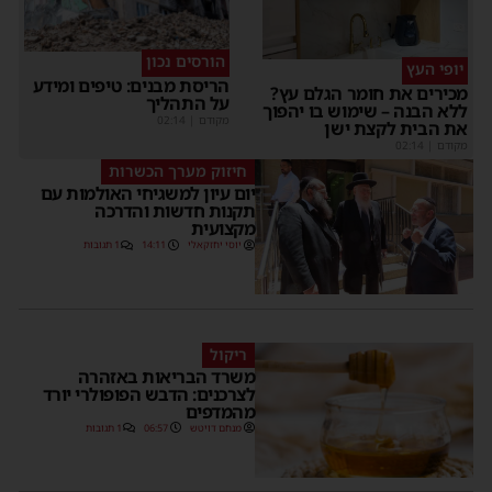
הורסים נכון
יופי העץ
הריסת מבנים: טיפים ומידע
מכירים את חומר הגלם עץ?
על התהליך
ללא הבנה – שימוש בו יהפוך
מקודם
|
02:14
את הבית לקצת ישן
מקודם
|
02:14
חיזוק מערך הכשרות
יום עיון למשגיחי האולמות עם
תקנות חדשות והדרכה
מקצועית
יוסי יחזקאלי
14:11
1 תגובות
ריקול
משרד הבריאות באזהרה
לצרכנים: הדבש הפופולרי יורד
מהמדפים
מנחם דויטש
06:57
1 תגובות