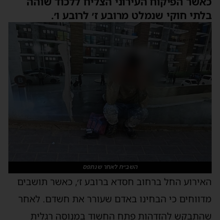
כאשר הפיקוח העירוני הצליח ללכוד שוהה
בלתי חוקי שנמלט מרובע ז׳ לרובע ו׳.
השב״ח לאחר שנתפס
האירוע החל ברחוב חסדא ברובע ז׳, כאשר תושבים
מדווחים כי הבחינו באדם שעורר את חשדם. לאחר
שהתבקש להזדהות פתח החשוד במנוסה רגלית