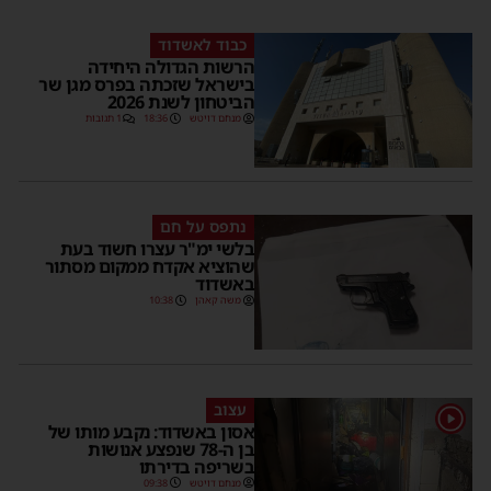
כבוד לאשדוד
הרשות הגדולה היחידה
בישראל שזכתה בפרס מגן שר
הביטחון לשנת 2026
מנחם דויטש
18:36
1 תגובות
נתפס על חם
בלשי ימ"ר עצרו חשוד בעת
שהוציא אקדח ממקום מסתור
באשדוד
משה קאהן
10:38
עצוב
1
אסון באשדוד: נקבע מותו של
בן ה-78 שנפצע אנושות
בשריפה בדירתו
מנחם דויטש
09:38