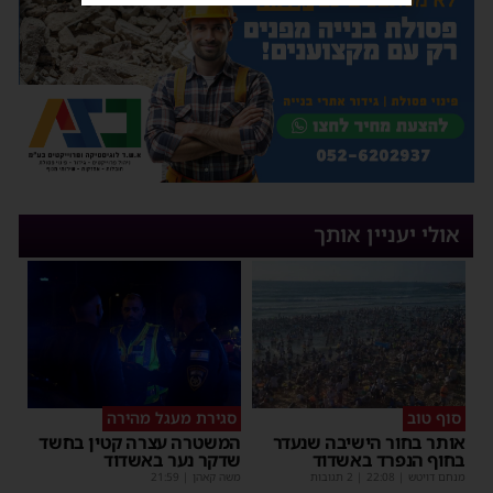
אולי יעניין אותך
סוף טוב
סגירת מעגל מהירה
אותר בחור הישיבה שנעדר
המשטרה עצרה קטין בחשד
בחוף הנפרד באשדוד
שדקר נער באשדוד
מנחם דויטש
|
22:08
| 2 תגובות
משה קאהן
|
21:59