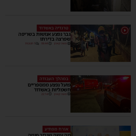
טרגדיה באשדוד
1
גבר נפצע אנושות בשריפה
שפרצה בדירתו
משה קאהן
06:44
1 תגובות
במהלך העבודה
פועל נפצע ממספריים
חשמליות באשדוד
משה קאהן
22:14
אורח מפתיע
מה עשה שגריר פנמה