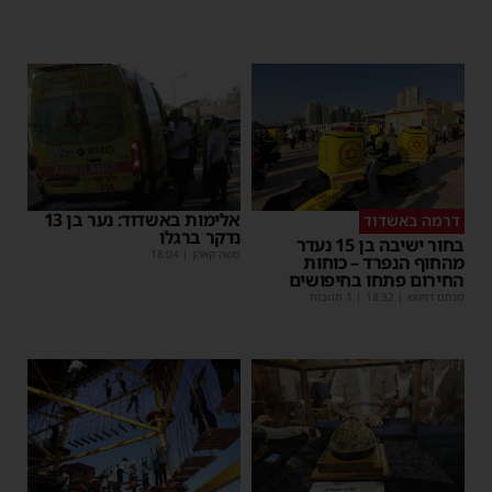
אלימות באשדוד: נער בן 13
דרמה באשדוד
נדקר ברגלו
בחור ישיבה בן 15 נעדר
משה קאהן
|
18:04
מהחוף הנפרד – כוחות
החירום פתחו בחיפושים
מנחם דויטש
|
18:32
| 1 תגובות