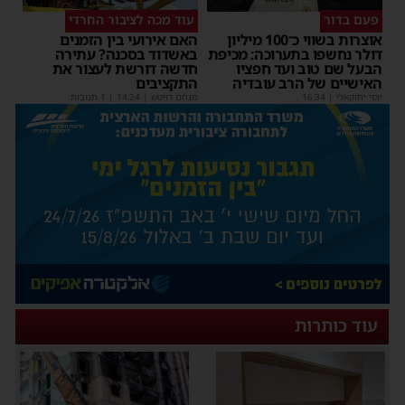
פעם בדור
עוד מכה לציבור החרדי
אוצרות בשווי כ־100 מיליון
האם אירועי בין הזמנים
דולר נחשפו בתערוכה: מכיפת
באשדוד בסכנה? עתירה
הבעל שם טוב ועד חפציו
חדשה דורשת לעצור את
האישיים של הרב עובדיה
התקציבים
יוסי יחזקאלי
|
16:34
מנחם דויטש
|
14:24
| 1 תגובות
עוד כותרות