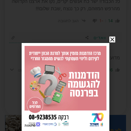
כלּ הכבוד!! ישר כח אנשים יקרים, נקו את ארצנו הקדושה
מהרפש המזוהם, רק כך ננצח ,שבת שלום!!!
-1
14
הגב לתגובה
וואדים
1 שנה לפני
מדוע לא נוטרל
-2
16
הגב לתגובה
הצג תשובות
(2)
פרסומת