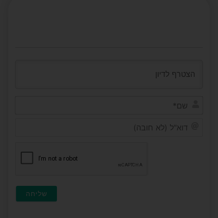
שם*
דוא"ל
(לא
חובה