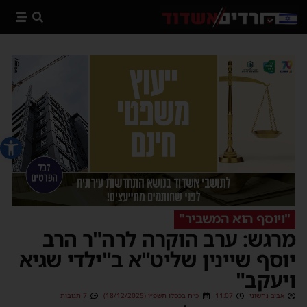
פתח סרג
"ויוסף הוא המשביר"
מרגש: ערב הוקרה לרה"ר הרב
יוסף שיינין שליט"א ב"ילדי שגיא
ויעקב"
אביב נחשוני
11:07
כ״ח בכסלו תשפ״ו (18/12/2025)
7 תגובות