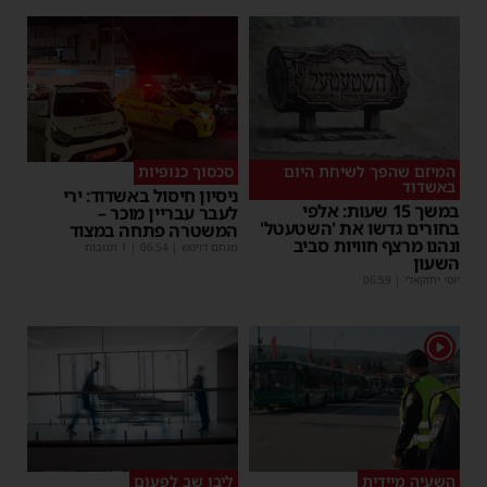
המיזם שהפך לשיחת היום
סכסוך כנופיות
באשדוד
ניסיון חיסול באשדוד: ירי
במשך 15 שעות: אלפי
לעבר עבריין מוכר –
בחורים גדשו את 'השטעטל'
המשטרה פתחה במצוד
ונהנו מרצף חוויות סביב
מנחם דויטש
|
06:54
| 1 תגובות
השעון
יוסי יחזקאלי
|
06:59
1
השעיה מיידית
ליבו שב לפעום