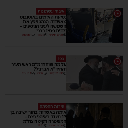
איבוד עשתונות
1
נסיעת האימים באוטובוס
מאשדוד: הנהג ניפץ את
השמשה לעיני הנוסעים –
ילדים פרצו בבכי
מנחם דויטש
11:34
1 תגובות
צפו
1
על מה שוחחו מ"מ ראש העיר
והחיד"א אברג׳ל?
יוסי יחזקאלי
23:37
1 תגובות
פירות ההסתה
אימה באשדוד: בחור ישיבה בן
13 נשדד באיומי רצח –
המשטרה הקימה צח”מ
מנחם דויטש
22:32