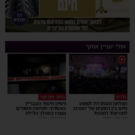
אולי יעניין אותך
1
גלריה
בתוך זמן קצר
הצלחה מסחררת למופע
ניסיון חיסול העבריין
סיום בין הזמנים של 'המרכז
באשדוד: חמישה חשודים
למורשת' ו'מהות'
נעצרו במהלך הלילה
משה קאהן
|
09:34
מנחם דויטש
|
07:35