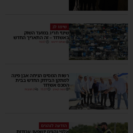
שימו לב
שינוי חריג במועד השוק
באשדוד – זה התאריך החדש
מנחם דויטש
16:07
רשות המסים הניחה אבן פינה
למתקן הבידוק החדש בבית
המכס אשדוד
משה קאהן
15:37
2 תגובות
הודעה לנהגים
אלפי נהגים יושפעו: עבודות