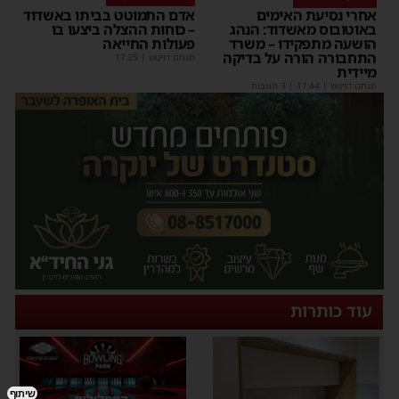
אחרי נסיעת האימים
אדם התמוטט בביתו באשדוד
באוטובוס מאשדוד: הנהג
– כוחות ההצלה ביצעו בו
הושעה מתפקידו – משרד
פעולות החייאה
התחבורה הורה על בדיקה
מנחם דויטש
|
17:35
מיידית
מנחם דויטש
|
17:44
| 3 תגובות
עוד כותרות
שיתוף