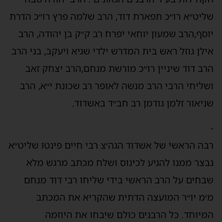
שליט״א רו״כ תפארת דוד, הרב שלמה פרץ רו״כ הדרת
יוסף,הרב שמעון יוחאי יפרח רב ק״ק בן יהודה, הרב
אילן גוזל ראש בית המדרש ילדי שגיא ויעקב, בני הרב
הרב דוד שיניין רו״כ מורשת מנחם,הרב יצחק זאב
ושליחי הרבי הרב מנשה לאופר רב שכונת י״א, הרב
שניאור זלמן גודמן רב חב״ד באשדוד.
-
רבה הראשי של אשדוד הגה׳צ רבי חיים פינטו שליט״א
נבצר ממנו להגיע לכינוס ושלח מכתב מרגש מלא
שבחים על הרב הראשי בידי שליחו רבי דוד מנחם
מ׳מ יו״ר המועצה הדתית שהקריא את המכתב
המיוחד. כל הרבנים כולם שיבחו את היוזמה