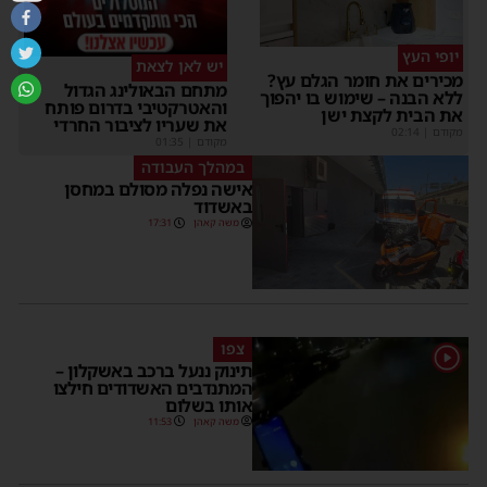
יופי העץ
יש לאן לצאת
מכירים את חומר הגלם עץ?
מתחם הבאולינג הגדול
ללא הבנה – שימוש בו יהפוך
והאטרקטיבי בדרום פותח
את הבית לקצת ישן
את שעריו לציבור החרדי
מקודם
|
02:14
מקודם
|
01:35
במהלך העבודה
אישה נפלה מסולם במחסן
באשדוד
משה קאהן
17:31
צפו
1
תינוק ננעל ברכב באשקלון –
המתנדבים האשדודים חילצו
אותו בשלום
משה קאהן
11:53