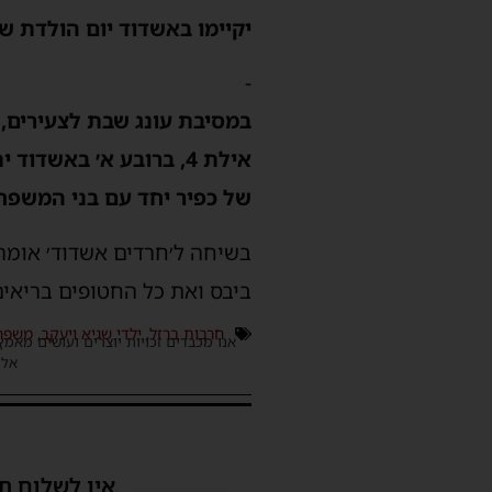
יקיימו באשדוד יום הולדת שנה
-
אילת 4, ברובע א׳ באש
של כפיר יחד עם בני המשפח
בשיחה ל׳חרדים אשדוד׳ אומ
ביבס ואת כל החטופים בריאים 
חרבות ברזל
,
ילדי שגיא ויעקב
,
משפח
אנו מכבדים זכויות יוצרים ועושים מאמץ
אלינ
אין לשלוח ת