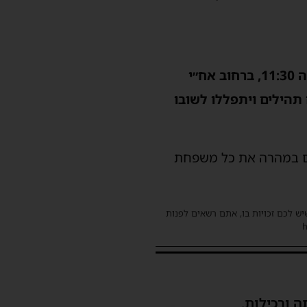
במסיבת עונג שבת לצעירים, היום בליל שבת – בשעה 21:00, ומחר ביום השבת בשעה 11:30, ברחוב אח״י
ם תהילים ויתפללו לשובו
שם במהרה את כל משפחת
שיש לכם זכויות בו, אתם רשאים לפנות
ה ורכילות.