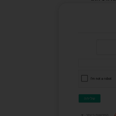
דוא"ל
(לא
חובה)
החדשות ביותר