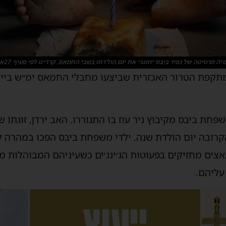
יה מרטיטה של כפיר ביבס ״חוגג״ את יום הולדתו בשבי החמאס. קרדיט לפי סעיף 27א׳.
ודשים מאז מתקפת הטרור האכזרית שביצעו מחבלי החמאס ימ״ש בי
חת ביבס מקיבוץ ניר עוז בו התגוררו. האב ירדן, זוגתו שי
קרובה יום הולדת שנה. ילדי משפחת ביבס הפכו במהרה ל
אצים מחזיקים בפעוטות הג׳ינג׳ים כשעיניהם המבוהלות 
עליהם.