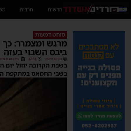
חדשות
חרדים
ממס
סוחט דמעות
מרגש ומצמרר: כך 
ביבס השבוי בעזה
מנחם דויטש
12:31
כ״ד בטבת תשפ״ד (/2024
בשבת הקרובה יחול יום הו
בשבי החמאס במתקפת הטר