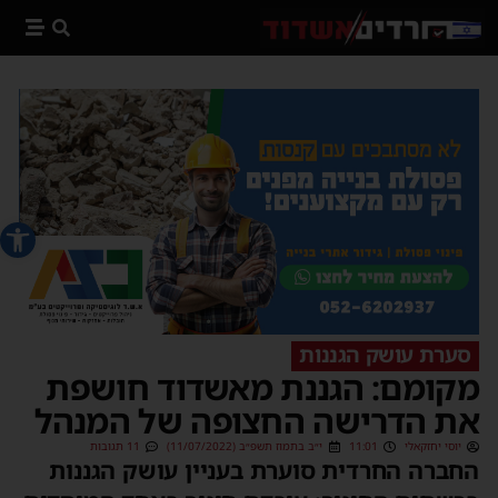
פתח סרג
סערת עושק הגננות
מקומם: הגננת מאשדוד חושפת
את הדרישה החצופה של המנהל
יוסי יחזקאלי
11:01
י״ב בתמוז תשפ״ב (11/07/2022)
11 תגובות
החברה החרדית סוערת בעניין עושק הגננות