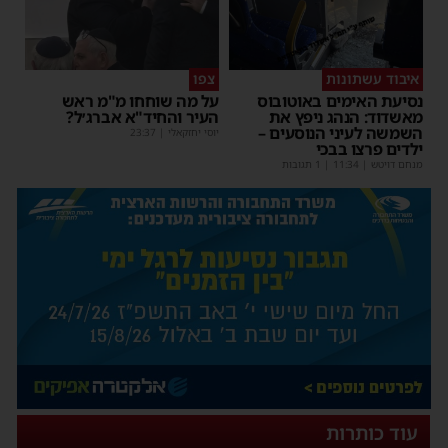
איבוד עשתונות
צפו
נסיעת האימים באוטובוס
על מה שוחחו מ"מ ראש
מאשדוד: הנהג ניפץ את
העיר והחיד"א אברג׳ל?
השמשה לעיני הנוסעים –
יוסי יחזקאלי
|
23:37
ילדים פרצו בבכי
מנחם דויטש
|
11:34
| 1 תגובות
עוד כותרות