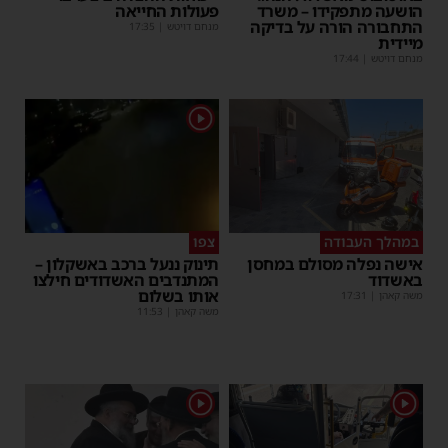
הושעה מתפקידו – משרד
פעולות החייאה
התחבורה הורה על בדיקה
מנחם דויטש
|
17:35
מיידית
מנחם דויטש
|
17:44
1
במהלך העבודה
צפו
אישה נפלה מסולם במחסן
תינוק ננעל ברכב באשקלון –
באשדוד
המתנדבים האשדודים חילצו
אותו בשלום
משה קאהן
|
17:31
משה קאהן
|
11:53
1
1