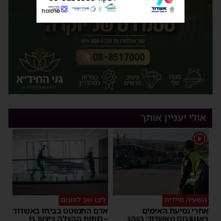
פרסומת
אולי יעניין אותך
1
השעיה מיידית
ליבו שב לפעום
אחרי נסיעת האימים
אדם התמוטט בביתו באשדוד
באוטובוס מאשדוד: הנהג
– כוחות ההצלה ביצעו בו