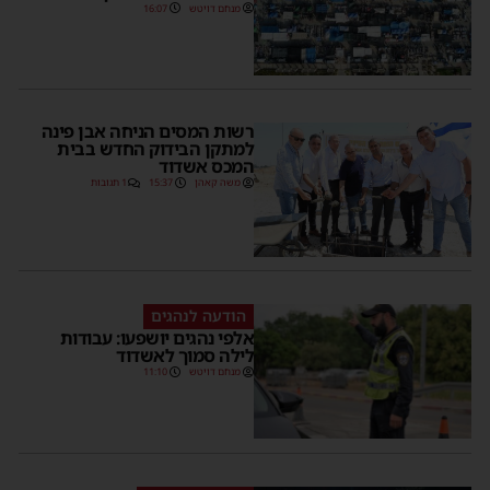
מנחם דויטש
16:07
רשות המסים הניחה אבן פינה
למתקן הבידוק החדש בבית
המכס אשדוד
משה קאהן
15:37
1 תגובות
הודעה לנהגים
אלפי נהגים יושפעו: עבודות
לילה סמוך לאשדוד
מנחם דויטש
11:10