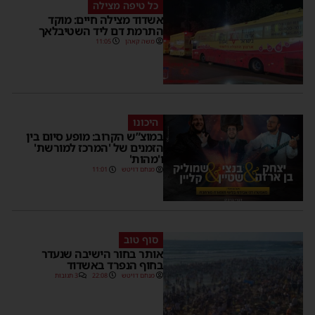
כל טיפה מצילה
אשדוד מצילה חיים: מוקד
התרמת דם ליד השטיבלאך
משה קאהן
11:05
היכונו
במוצ”ש הקרוב: מופע סיום בין
הזמנים של 'המרכז למורשת'
ו'מהות'
מנחם דויטש
11:01
סוף טוב
אותר בחור הישיבה שנעדר
בחוף הנפרד באשדוד
מנחם דויטש
22:08
3 תגובות