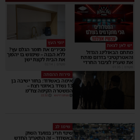
יופי העץ
יש לאן לצאת
מכירים את חומר הגלם עץ?
מתחם הבאולינג הגדול
ללא הבנה – שימוש בו יהפוך
והאטרקטיבי בדרום פותח
את הבית לקצת ישן
את שעריו לציבור החרדי
מקודם
|
02:14
מקודם
|
01:35
פירות ההסתה
אימה באשדוד: בחור ישיבה בן
13 נשדד באיומי רצח –
המשטרה הקימה צח”מ
מנחם דויטש
22:32
שימו לב
שינוי חריג במועד השוק
באשדוד – זה התאריך החדש