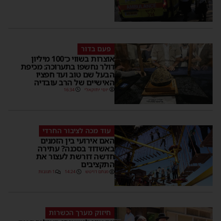
פעם בדור
אוצרות בשווי כ־100 מיליון
דולר נחשפו בתערוכה: מכיפת
הבעל שם טוב ועד חפציו
האישיים של הרב עובדיה
יוסי יחזקאלי
16:34
עוד מכה לציבור החרדי
האם אירועי בין הזמנים
באשדוד בסכנה? עתירה
חדשה דורשת לעצור את
התקציבים
מנחם דויטש
14:24
1 תגובות
חיזוק מערך הכשרות