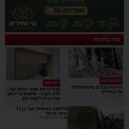
עוד כותרות
הורסים נכון
יופי העץ
הריסת מבנים: טיפים ומידע
מכירים את חומר הגלם עץ?
על התהליך
ללא הבנה – שימוש בו יהפוך
מקודם
|
02:14
את הבית לקצת ישן
מקודם
|
02:14
אלימות באשדוד: נער בן 13
נדקר ברגלו
משה קאהן
18:04