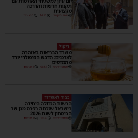
יום עיון למשגיחי האולמות עם
תקנות חדשות והדרכה
מקצועית
יוסי יחזקאלי
14:11
1 תגובות
ריקול
משרד הבריאות באזהרה
לצרכנים: הדבש הפופולרי יורד
מהמדפים
מנחם דויטש
06:57
1 תגובות
כבוד לאשדוד
הרשות הגדולה היחידה
בישראל שזכתה בפרס מגן שר
הביטחון לשנת 2026
מנחם דויטש
18:36
1 תגובות