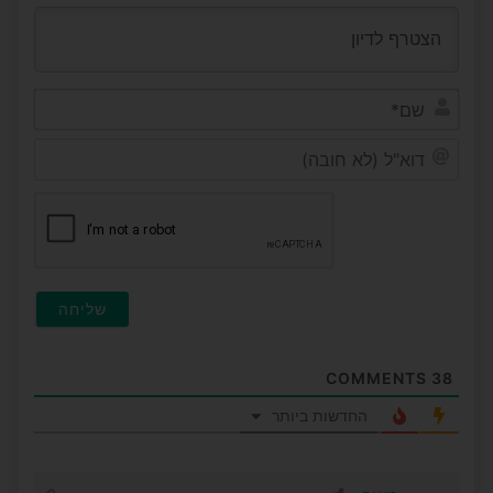
שם*
דוא"ל
(לא
חובה
COMMENTS
38
החדשות ביותר