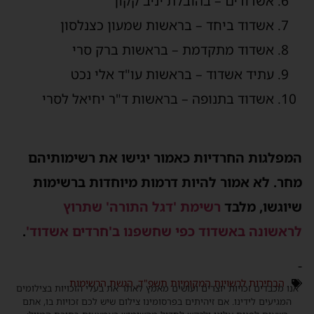
אשדודים – בהובלת יניב קקון
אשדוד ביחד – בראשות שמעון כצנלסון
אשדוד מתקדמת – בראשות ברק סרי
עתיד אשדוד – בראשות עו"ד אלי נכט
אשדוד בתנופה – בראשות ד"ר יחיאל לסרי
המפלגות החרדיות כאמור יגישו את רשימותיהם
מחר. לא אמור להיות דרמות מיוחדות ברשימות
שיוגשו, מלבד
רשימת 'דגל התורה' שתרוץ
לראשונה באשדוד כפי שחשפנו ב'חרדים אשדוד'
.
-
הבחירות לרשויות המקומיות תשפ"ד
,
הגשת הרשימות
אנו מכבדים זכויות יוצרים ועושים מאמץ לאתר את בעלי הזכויות בצילומים
המגיעים לידינו. אם זיהיתים בפרסומינו צילום שיש לכם זכויות בו, אתם