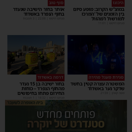
היכונו
סוף טוב
במוצ”ש הקרוב: מופע סיום
אותר בחור הישיבה שנעדר
בין הזמנים של 'המרכז
בחוף הנפרד באשדוד
למורשת' ו'מהות'
מנחם דויטש
|
22:08
| 3 תגובות
מנחם דויטש
|
11:01
סגירת מעגל מהירה
דרמה באשדוד
המשטרה עצרה קטין בחשד
בחור ישיבה בן 15 נעדר
שדקר נער באשדוד
מהחוף הנפרד – כוחות
החירום פתחו בחיפושים
משה קאהן
|
21:59
מנחם דויטש
|
18:32
| 1 תגובות