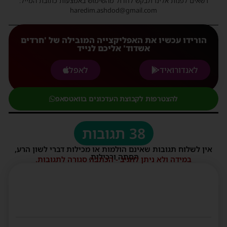
רשאים לפנות אלינו ולבקש לחדול מהשימוש באמצעות כתובת המייל:
haredim.ashdod@gmail.com
הורידו עכשיו את האפליקצייה המובילה של 'חרדים
אשדוד' אליכם לנייד
לאנדורואיד
לאפל
להצטרפות לקבוצת העדכונים בוואטסאפ
38 תגובות
אין לשלוח תגובות שאינם הולמות או מכילות דברי לשון הרע,
הסתה ורכילות.
במידה ולא ניתן להגיב - הכתבה סגורה לתגובות.