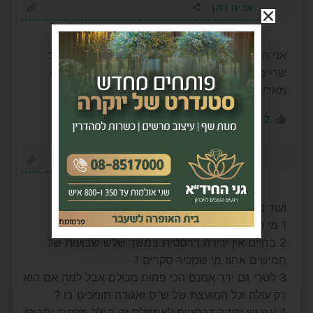
אריה כהן
2 שנים לפני
אני הפעם מתכוון להצביע למפלגה החדשה של הרב
שרייבר. אחרי אכזבה גדולה מהנציג של שס ואכזבה
מאריה דרעי שלא שם לב מה קורה כאן בעיר.
0
2
הגב לתגובה
אשדודי
2 שנים לפני
ועוד נקודה על הסקר שיצא היום
פרסומת
1 מי הזמין אותו לסרי?
2 בחיים אין ירידה דרסטית במשך שלש שבועות של
חמישים אחוז מי שמכיר סקרים ?
3 לסרי גם ירד אמנם הכי פחות מכולם אבל למה אם הוא
רק עולה וכל המועצת של ש”ס ואגודה תומכים בו ?
4 אם יש ירידה דרסטית לאמסלם זה בגלל מכתבי וחבוקי