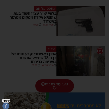
נתפס על חם
בלשי ימ"ר עצרו חשוד בעת
שהוציא אקדח ממקום מסתור
באשדוד
משה קאהן
10:38
עצוב
1
אסון באשדוד: נקבע מותו של
בן ה-78 שנפצע אנושות
בשריפה בדירתו
מנחם דויטש
09:38
טען עוד כתבות
שיתוף