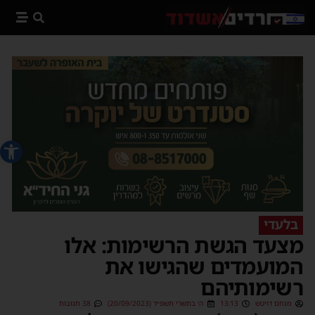
פתח סרג
בלעדי
מצעד הגשת הרשימות: אלו
המועמדים שהגישו את
רשימותיהם
מנחם דויטש
13:13
ה׳ בתשרי תשפ״ד (20/09/2023)
38 תגובות