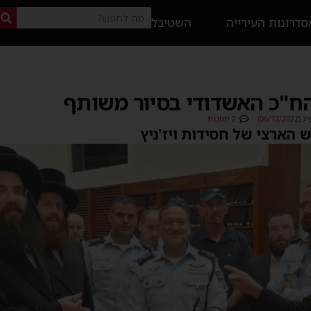
דרונות העירייה
השטיבל
ח"כ האשדודי בסיור משותף
06/1)
2 תגובות
 הארצי של חסידות ויז'ניץ