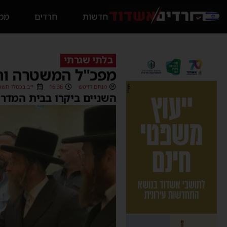
חדשות
חרדים
ממס
בלתי שגרתי
מפכ"ל המשטרה וה
מנחם דויטש
16:36
י״ב בכסלו תשפ״ג (2/2022
השניים ביקרו בבית המדרש