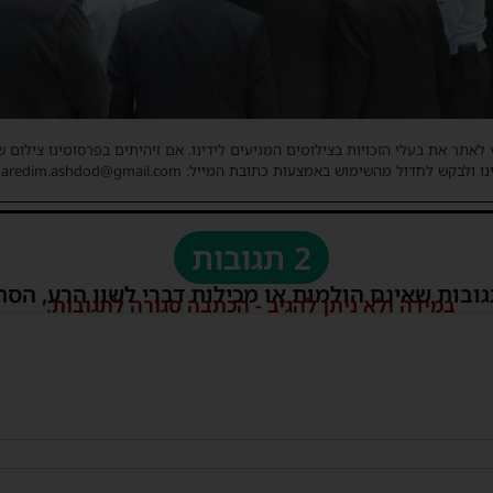
 לאתר את בעלי הזכויות בצילומים המגיעים לידינו. אם זיהיתים בפרסומינו צילום 
ו ולבקש לחדול מהשימוש באמצעות כתובת המייל: haredim.ashdod@gmail.com
2 תגובות
גובות שאינם הולמות או מכילות דברי לשון הרע, הסת
במידה ולא ניתן להגיב - הכתבה סגורה לתגובות.