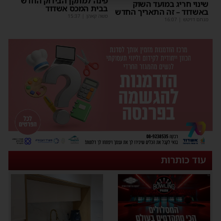
פינה למתקן הבידוק החדש
שינוי חריג במועד השוק
בבית המכס אשדוד
באשדוד – זה התאריך החדש
משה קאהן
|
15:37
מנחם דויטש
|
16:07
עוד כותרות