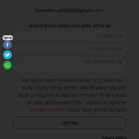
haredim.ashdod@gmail.com
או שילחו אלינו פנייה ונחזור אליכם בהקדם
שיתוף
אני מאשר/ת כי הפרטים שמסרתי יישמרו במאגר של
"אמפסיס" (מפעילת אתר "חרדים אשדוד") לצורך טיפול
ומענה לפנייתי. ידוע לי כי אני רשאי/ת לעיין במידע, לבקש
את תיקונו או מחיקתו. מסירת הפרטים היא רשות, אך
בלעדיהם לא ניתן לטפל בפנייה.
למדיניות הפרטיות
.
שליחה
ניווט באתר