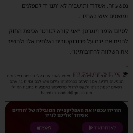
נפשע זה. אשדוד ותושביה לא יתנו יד למפלגים
ומשסים איש באחיו״.
לסיום אומר וינגרטן: ״אני קורא לגורמי אכיפת החוק
להניח את ידם על פרובוקטורים נאלחים אלו ולהשיב
את השלווה לרחובותינו״.
-
הרב יחיאל וינגרטן
,
צלב קרס
אנו מכבדים זכויות יוצרים ועושים מאמץ לאתר את בעלי הזכויות בצילומים
המגיעים לידינו. אם זיהיתים בפרסומינו צילום שיש לכם זכויות בו, אתם
רשאים לפנות אלינו ולבקש לחדול מהשימוש באמצעות כתובת המייל:
haredim.ashdod@gmail.com
הורידו עכשיו את האפליקצייה המובילה של 'חרדים
אשדוד' אליכם לנייד
לאנדורואיד
לאפל