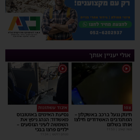
אולי יעניין אותך
1
1
צפו
איבוד עשתונות
תינוק ננעל ברכב באשקלון –
נסיעת האימים באוטובוס
המתנדבים האשדודים חילצו
מאשדוד: הנהג ניפץ את
אותו בשלום
השמשה לעיני הנוסעים –
ילדים פרצו בבכי
משה קאהן
|
11:53
מנחם דויטש
|
11:34