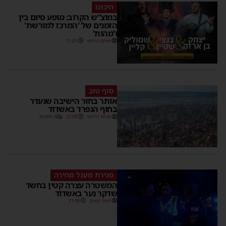
היכונו
במוצ”ש הקרוב: מופע סיום בין
הזמנים של 'המרכז למורשת'
ו'מהות'
מנחם דויטש
11:01
סוף טוב
אותר בחור הישיבה שנעדר
בחוף הנפרד באשדוד
מנחם דויטש
22:08
3 תגובות
סגירת מעגל מהירה
המשטרה עצרה קטין בחשד
שדקר נער באשדוד
משה קאהן
21:59