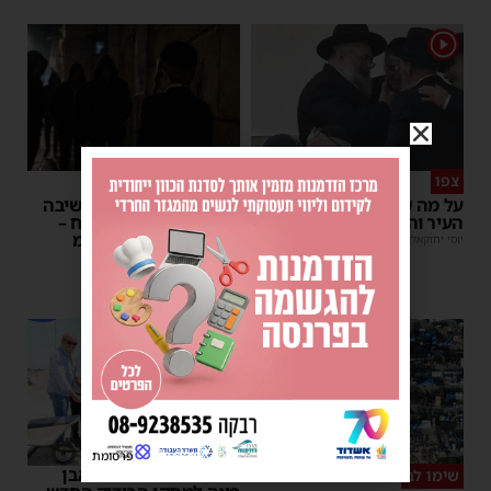
1
צפו
פירות ההסתה
על מה שוחחו מ"מ ראש
אימה באשדוד: בחור ישיבה
העיר והחיד"א אברג׳ל?
בן 13 נשדד באיומי רצח –
המשטרה הקימה צח”מ
יוסי יחזקאלי
|
23:37
מנחם דויטש
|
22:32
פרסומת
רשות המסים הניחה אבן
שימו לב