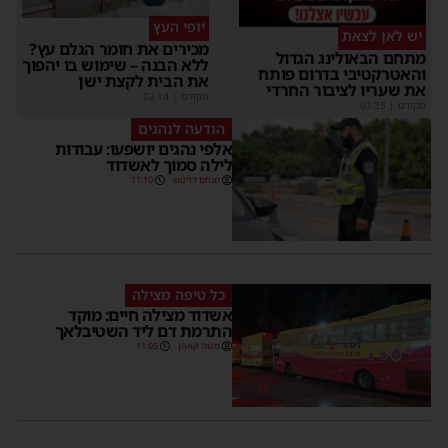
יופי העץ
יש לאן לצאת
מכירים את חומר הגלם עץ?
מתחם הבאולינג הגדול
ללא הבנה – שימוש בו יהפוך
והאטרקטיבי בדרום פותח
את הבית לקצת ישן
את שעריו לציבור החרדי
מקודם
|
02:14
מקודם
|
01:35
הודעה לנהגים
אלפי נהגים יושפעו: עבודות
לילה סמוך לאשדוד
מנחם דויטש
11:10
כל טיפה מצילה
אשדוד מצילה חיים: מוקד
התרמת דם ליד השטיבלאך
משה קאהן
11:05