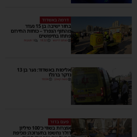
דרמה באשדוד
בחור ישיבה בן 15 נעדר
מהחוף הנפרד – כוחות החירום
פתחו בחיפושים
מנחם דויטש
18:32
1 תגובות
אלימות באשדוד: נער בן 13
נדקר ברגלו
משה קאהן
18:04
פעם בדור
אוצרות בשווי כ־100 מיליון
דולר נחשפו בתערוכה: מכיפת