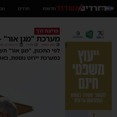
חדשות
חרדים
ממס
פריצת דרך
מערכת "מגן אור" –
אביב נחשוני
11:09
כ״ז באדר ב׳ תשפ״ב (022
לפי התכנון, "מגן אור" ת
כמערכת יירוט נוספת, כאש