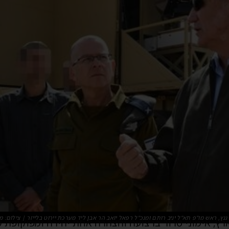
גנץ, ראש מו"פ תא"ל יניב רותם ומנכ"ל רפאל יואב הר אבן ליד מערכת יירוט בלייזר | צילום: 
הארץ, אימוני טרור ברצועה והצהרה אחת יהירה ומפוקופ