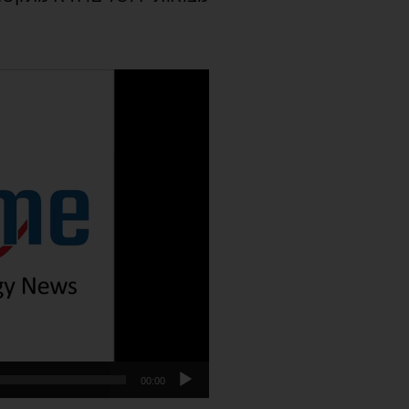
נגן
וידאו
00:00