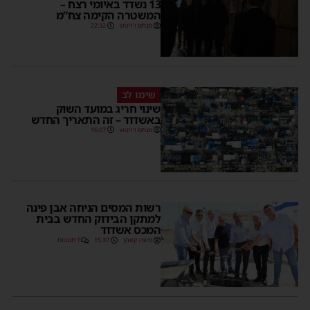
13 נשדד באיומי רצח –
המשטרה הקימה צח”מ
מנחם דויטש
22:32
שימו לב
שינוי חריג במועד השוק
באשדוד – זה התאריך החדש
מנחם דויטש
16:07
רשות המסים הניחה אבן פינה
למתקן הבידוק החדש בבית
המכס אשדוד
משה קאהן
15:37
1 תגובות