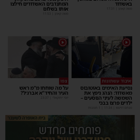
באשדוד
המתנדבים האשדודים חילצו
אותו בשלום
משה קאהן
|
17:31
משה קאהן
|
11:53
1
1
איבוד עשתונות
צפו
נסיעת האימים באוטובוס
על מה שוחחו מ"מ ראש
מאשדוד: הנהג ניפץ את
העיר והחיד"א אברג׳ל?
השמשה לעיני הנוסעים –
יוסי יחזקאלי
|
23:37
ילדים פרצו בבכי
מנחם דויטש
|
11:34
| 1 תגובות