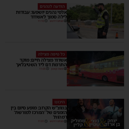
הודעה לנהגים
אלפי נהגים יושפעו: עבודות
לילה סמוך לאשדוד
מנחם דויטש
11:10
כל טיפה מצילה
אשדוד מצילה חיים: מוקד
התרמת דם ליד השטיבלאך
משה קאהן
11:05
היכונו
במוצ”ש הקרוב: מופע סיום בין
הזמנים של 'המרכז למורשת'
ו'מהות'
מנחם דויטש
11:01