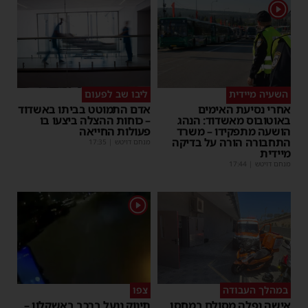
1
השעיה מיידית
ליבו שב לפעום
אחרי נסיעת האימים
אדם התמוטט בביתו באשדוד
באוטובוס מאשדוד: הנהג
– כוחות ההצלה ביצעו בו
הושעה מתפקידו – משרד
פעולות החייאה
התחבורה הורה על בדיקה
מנחם דויטש
|
17:35
מיידית
מנחם דויטש
|
17:44
1
במהלך העבודה
צפו
אישה נפלה מסולם במחסן
תינוק ננעל ברכב באשקלון –