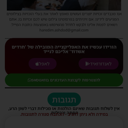
אנו מכבדים זכויות יוצרים ועושים מאמץ לאתר את בעלי הזכויות בצילומים
המגיעים לידינו. אם זיהיתים בפרסומינו צילום שיש לכם זכויות בו, אתם
רשאים לפנות אלינו ולבקש לחדול מהשימוש באמצעות כתובת המייל:
haredim.ashdod@gmail.com
הורידו עכשיו את האפליקצייה המובילה של 'חרדים
אשדוד' אליכם לנייד
לאנדורואיד
לאפל
להצטרפות לקבוצת העדכונים בוואטסאפ
תגובות
אין לשלוח תגובות שאינם הולמות או מכילות דברי לשון הרע,
הסתה ורכילות.
במידה ולא ניתן להגיב - הכתבה סגורה לתגובות.