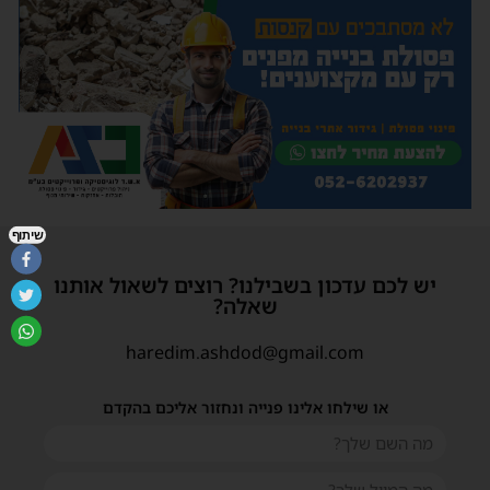
שיתוף
יש לכם עדכון בשבילנו? רוצים לשאול אותנו
שאלה?
haredim.ashdod@gmail.com
או שילחו אלינו פנייה ונחזור אליכם בהקדם