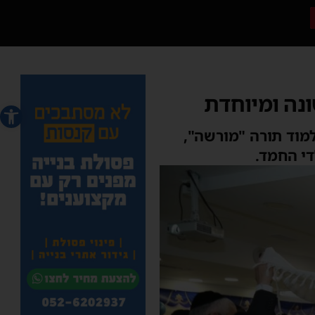
נה ומיוחדת
פתח סרג
מוד תורה "מורשה",
י החמד.