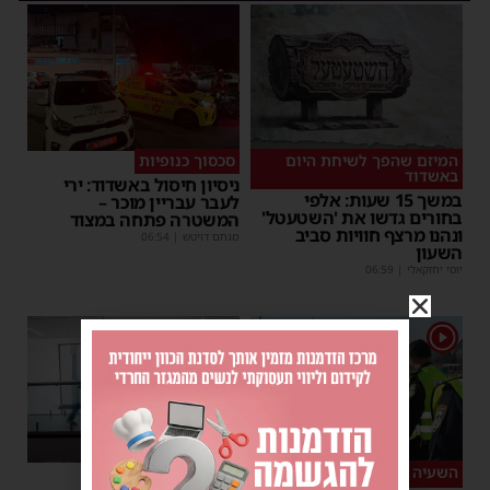
המיזם שהפך לשיחת היום
סכסוך כנופיות
באשדוד
ניסיון חיסול באשדוד: ירי
במשך 15 שעות: אלפי
לעבר עבריין מוכר –
בחורים גדשו את 'השטעטל'
המשטרה פתחה במצוד
ונהנו מרצף חוויות סביב
מנחם דויטש
|
06:54
השעון
יוסי יחזקאלי
|
06:59
1
השעיה מיידית
ליבו שב לפעום