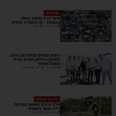
שימו לב
שינוי חריג במועד השוק
באשדוד – זה התאריך החדש
מנחם דויטש
16:07
רשות המסים הניחה אבן פינה
למתקן הבידוק החדש בבית
המכס אשדוד
משה קאהן
15:37
2 תגובות
הודעה לנהגים
אלפי נהגים יושפעו: עבודות
לילה סמוך לאשדוד
מנחם דויטש
11:10