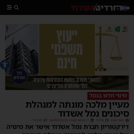
פתח סרג
מינוי חדש בנמל
מעיין מלכה מונתה למנהלת
סיכונים נמל אשדוד
משה קאהן
17:06
י״ג בניסן תשפ״ג (04/04/2023)
תגובות
דירקטוריון חברת נמל אשדוד אישר את מינויה