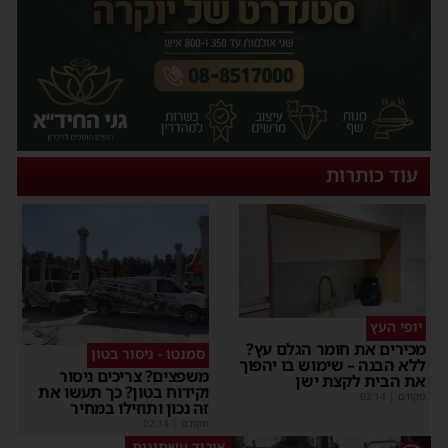
עוד כותרות
יופי העץ
מכירים את חומר הגלם עץ?
סמנטו - ניסור בטון
ללא הבנה – שימוש בו יהפוך
משפצים? צריכים ניסור
את הבית לקצת ישן
וקידוח בטון? כך תעשו את
מקודם
|
02:14
זה נכון ותוזילו במחיר
מקודם
|
02:14
איבוד עשתונות