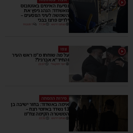
1
נסיעת האימים באוטובוס
מאשדוד: הנהג ניפץ את
השמשה לעיני הנוסעים –
ילדים פרצו בבכי
מנחם דויטש
11:34
1 תגובות
צפו
1
על מה שוחחו מ"מ ראש העיר
והחיד"א אברג׳ל?
יוסי יחזקאלי
23:37
פירות ההסתה
אימה באשדוד: בחור ישיבה בן
13 נשדד באיומי רצח –
המשטרה הקימה צח”מ
מנחם דויטש
22:32