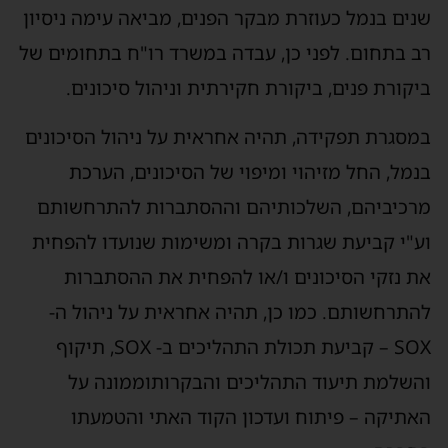
שנים בנמל כ
עוזרת
מבקר
ה
פנים
, מביאה עימה ניסיון
רב בתחום.
לפני כן, עבד
ה
במשרד רו"ח בתחומים של
ביקורת פנים, ביקורת חקירתית וניהול סיכונים.
במסגרת תפקידה
,
תהיה אחראית על
ניהול הסיכונים
בנמל, החל מזיהוי ומיפוי של הסיכונים, הערכת
מרכיביהם, השלכותיהם וההסתברות להתרחשותם
וע"י קביעת שגרות בקרה ומשימות שנועדו להפחית
את נזקי הסיכונים ו/או להפחית את ההסתברות
להתרחשותם.
כמו כן, תהיה אחראית על
ניהול ה-
SOX
– קביעת תכולת התהליכים ב-
SOX
,
תיקוף
והשלמת תיעוד התהליכים והבקרות
ו
ממונה על
האתיקה –
פיתוח ועדכון הקוד האתי והטמעתו