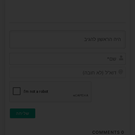
שם*
דוא"ל
(לא
חובה
COMMENTS
0