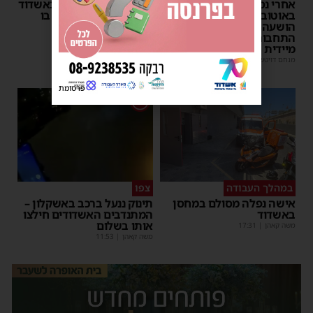
אחרי נסיעת האימים
אדם התמוטט בביתו באשדוד
באוטובוס מאשדוד: הנהג
– כוחות ההצלה ביצעו בו
הושעה מתפקידו – משרד
פעולות החייאה
התחבורה הורה על בדיקה
מנחם דויטש
|
17:35
מיידית
מנחם דויטש
|
17:44
| 3 תגובות
פרסומת
1
במהלך העבודה
צפו
אישה נפלה מסולם במחסן
תינוק ננעל ברכב באשקלון –
באשדוד
המתנדבים האשדודים חילצו
אותו בשלום
משה קאהן
|
17:31
משה קאהן
|
11:53