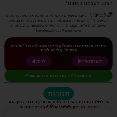
הצבנו לעצמנו
בתחום"
.
נמל אשדוד
אנו מכבדים זכויות יוצרים ועושים מאמץ לאתר את בעלי הזכויות בצילומים
המגיעים לידינו. אם זיהיתים בפרסומינו צילום שיש לכם זכויות בו, אתם
רשאים לפנות אלינו ולבקש לחדול מהשימוש באמצעות כתובת המייל:
haredim.ashdod@gmail.com
הורידו עכשיו את האפליקצייה המובילה של 'חרדים
אשדוד' אליכם לנייד
לאנדורואיד
לאפל
להצטרפות לקבוצת העדכונים בוואטסאפ
תגובות
אין לשלוח תגובות שאינם הולמות או מכילות דברי לשון הרע,
הסתה ורכילות.
במידה ולא ניתן להגיב - הכתבה סגורה לתגובות.