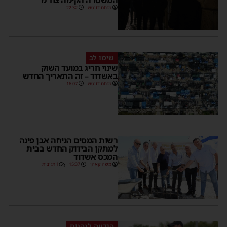
מנחם דויטש
22:32
שימו לב
שינוי חריג במועד השוק
באשדוד – זה התאריך החדש
מנחם דויטש
16:07
רשות המסים הניחה אבן פינה
למתקן הבידוק החדש בבית
המכס אשדוד
משה קאהן
15:37
1 תגובות
הודעה לנהגים