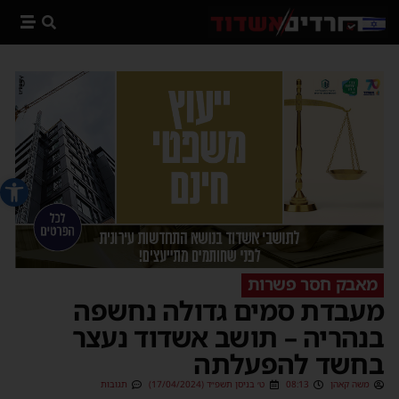
פתח סרג
מאבק חסר פשרות
מעבדת סמים גדולה נחשפה
בנהריה – תושב אשדוד נעצר
בחשד להפעלתה
משה קאהן
08:13
ט׳ בניסן תשפ״ד (17/04/2024)
תגובות