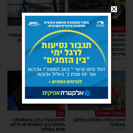
השעיה מיידית
ליבו שב לפעום
אחרי נסיעת האימים
אדם התמוטט בביתו באשדוד
באוטובוס מאשדוד: הנהג
– כוחות ההצלה ביצעו בו
הושעה מתפקידו – משרד
פעולות החייאה
התחבורה הורה על בדיקה
מנחם דויטש
|
17:35
מיידית
מנחם דויטש
|
17:44
1
פרסומת
במהלך העבודה
צפו
אישה נפלה מסולם במחסן
תינוק ננעל ברכב באשקלון –
באשדוד
המתנדבים האשדודים חילצו
אותו בשלום
משה קאהן
|
17:31