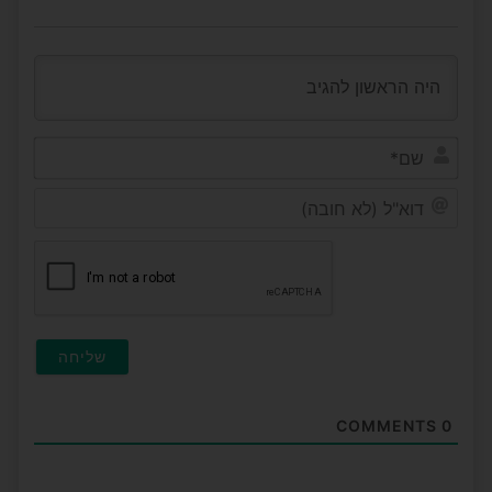
שם*
דוא"ל
(לא
חובה
COMMENTS
0