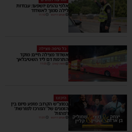
אלפי נהגים יושפעו: עבודות
לילה סמוך לאשדוד
מנחם דויטש
11:10
כל טיפה מצילה
אשדוד מצילה חיים: מוקד
התרמת דם ליד השטיבלאך
משה קאהן
11:05
היכונו
במוצ”ש הקרוב: מופע סיום בין
הזמנים של 'המרכז למורשת'
ו'מהות'
מנחם דויטש
11:01