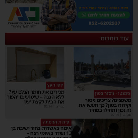
עוד כותרות
יופי העץ
מכירים את חומר הגלם עץ?
סמנטו - ניסור בטון
ללא הבנה – שימוש בו יהפוך
משפצים? צריכים ניסור
את הבית לקצת ישן
וקידוח בטון? כך תעשו את
מקודם
|
02:14
זה נכון ותוזילו במחיר
מקודם
|
02:14
פירות ההסתה
אימה באשדוד: בחור ישיבה בן
13 נשדד באיומי רצח –
המשטרה הקימה צח”מ