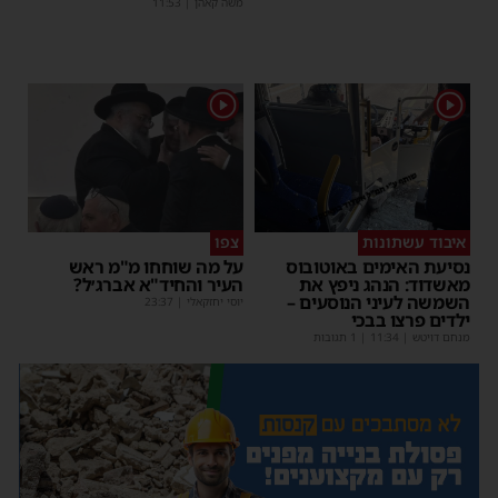
משה קאהן
|
11:53
1
1
איבוד עשתונות
צפו
נסיעת האימים באוטובוס
על מה שוחחו מ"מ ראש
מאשדוד: הנהג ניפץ את
העיר והחיד"א אברג׳ל?
השמשה לעיני הנוסעים –
יוסי יחזקאלי
|
23:37
ילדים פרצו בבכי
מנחם דויטש
|
11:34
| 1 תגובות