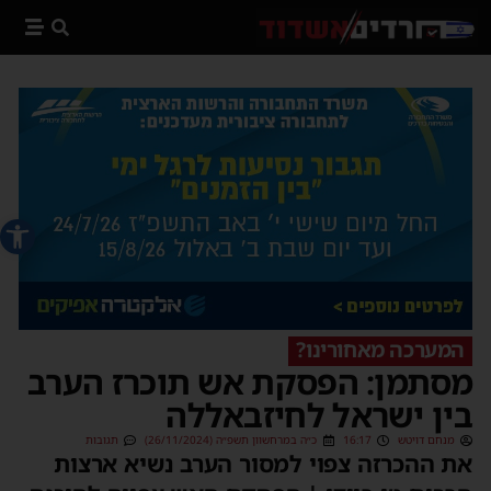
פתח סרג
המערכה מאחורינו?
מסתמן: הפסקת אש תוכרז הערב
בין ישראל לחיזבאללה
מנחם דויטש
16:17
כ״ה במרחשוון תשפ״ה (26/11/2024)
תגובות
את ההכרזה צפוי למסור הערב נשיא ארצות