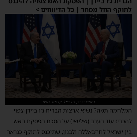
הברית ג׳ו ביידן | הפסקת האש צפויה להיכנס
לתוקף החל ממחר | כל הדיווחים >
נתניהו וביידן בישראל. קרדיט: לע״מ
המלחמה תמה? נשיא ארצות הברית ג׳ו ביידן צפוי
להכריז עוד הערב (שלישי) על הסכם הפסקת האש
בין ישראל לחיזבאללה ולבנון, שתיכנס לתוקף כנראה