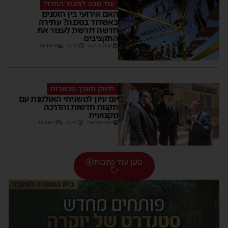
עוד מכה לציבור החרדי
האם אירועי בין הזמנים
באשדוד בסכנה? עתירה
חדשה דורשת לעצור את
התקציבים
מנחם דויטש
14:24
1 תגובות
חיזוק מערך הכשרות
יום עיון למשגיחי האולמות עם
תקנות חדשות והדרכה
מקצועית
יוסי יחזקאלי
14:11
1 תגובות
טען עוד כתבות