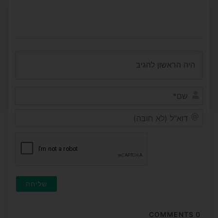
שם*
דוא"ל
(לא
חובה
COMMENTS
0