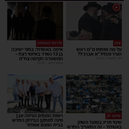
1
צפו
פירות ההסתה
על מה שוחחו מ"מ ראש
אימה באשדוד: בחור ישיבה
העיר והחיד"א אברג׳ל?
בן 13 נשדד באיומי רצח –
המשטרה הקימה צח”מ
יוסי יחזקאלי
|
23:37
מנחם דויטש
|
22:32
רשות המסים הניחה אבן
שימו לב
פינה למתקן הבידוק החדש
שינוי חריג במועד השוק
בבית המכס אשדוד
באשדוד – זה התאריך החדש