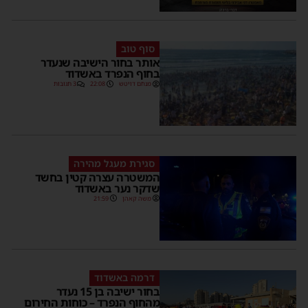
סוף טוב
אותר בחור הישיבה שנעדר
בחוף הנפרד באשדוד
מנחם דויטש
22:08
3 תגובות
סגירת מעגל מהירה
המשטרה עצרה קטין בחשד
שדקר נער באשדוד
משה קאהן
21:59
דרמה באשדוד
בחור ישיבה בן 15 נעדר
מהחוף הנפרד – כוחות החירום