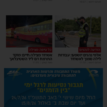
משה קאהן
|
15:37
מנחם דויטש
|
16:07
הודעה לנהגים
כל טיפה מצילה
אלפי נהגים יושפעו: עבודות
אשדוד מצילה חיים: מוקד
לילה סמוך לאשדוד
התרמת דם ליד השטיבלאך
מנחם דויטש
|
11:10
משה קאהן
|
11:05