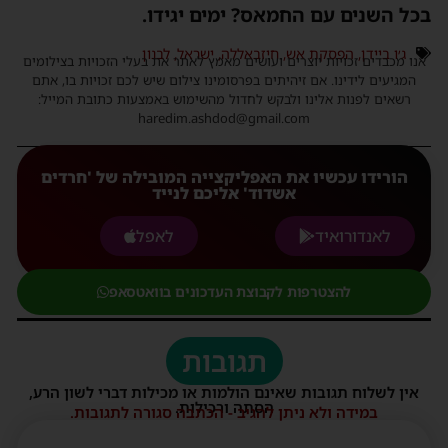
בכל השנים עם החמאס? ימים יגידו.
ג׳ו ביידן
,
הפסקת אש
,
חיזבאללה
,
ישראל
,
לבנון
אנו מכבדים זכויות יוצרים ועושים מאמץ לאתר את בעלי הזכויות בצילומים
המגיעים לידינו. אם זיהיתים בפרסומינו צילום שיש לכם זכויות בו, אתם
רשאים לפנות אלינו ולבקש לחדול מהשימוש באמצעות כתובת המייל:
haredim.ashdod@gmail.com
הורידו עכשיו את האפליקצייה המובילה של 'חרדים
אשדוד' אליכם לנייד
לאנדורואיד
לאפל
להצטרפות לקבוצת העדכונים בוואטסאפ
תגובות
אין לשלוח תגובות שאינם הולמות או מכילות דברי לשון הרע,
הסתה ורכילות.
במידה ולא ניתן להגיב - הכתבה סגורה לתגובות.