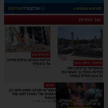
עוד כותרות
הורסים נכון
הריסת מבנים: טיפים ומידע
סמנטו - ניסור בטון
על התהליך
משפצים? צריכים ניסור
מקודם
|
02:14
וקידוח בטון? כך תעשו את
זה נכון ותוזילו במחיר
מקודם
|
02:14
היכונו
במוצ”ש הקרוב: מופע סיום בין
הזמנים של 'המרכז למורשת'
ו'מהות'
מנחם דויטש
11:01