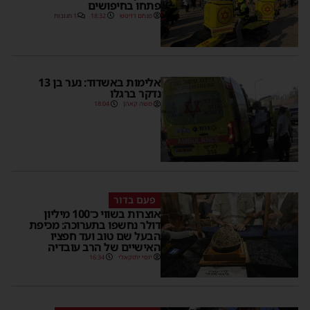
פתחו בחיפושים
מנחם דויטש
18:32
1 תגובות
אלימות באשדוד: נער בן 13
נדקר ברגלו
משה קאהן
18:04
פעם בדור
אוצרות בשווי כ־100 מיליון
דולר נחשפו בתערוכה: מכיפת
הבעל שם טוב ועד חפציו
האישיים של הרב עובדיה
יוסי יחזקאלי
16:34