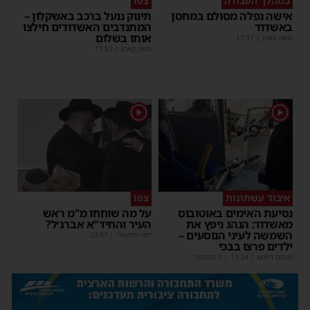
במהלך העבודה
צפו
אישה נפלה מסולם במחסן
תינוק ננעל ברכב באשקלון –
באשדוד
המתנדבים האשדודים חילצו
אותו בשלום
משה קאהן
|
17:31
משה קאהן
|
11:53
1
1
איבוד עשתונות
צפו
נסיעת האימים באוטובוס
על מה שוחחו מ"מ ראש
מאשדוד: הנהג ניפץ את
העיר והחיד"א אברג׳ל?
השמשה לעיני הנוסעים –
יוסי יחזקאלי
|
23:37
ילדים פרצו בבכי
מנחם דויטש
|
11:34
| 1 תגובות