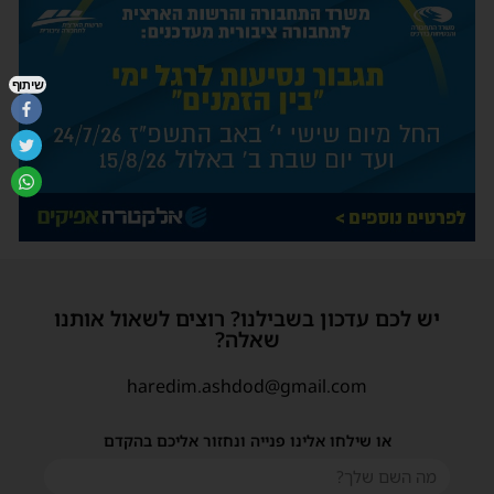
שיתוף
יש לכם עדכון בשבילנו? רוצים לשאול אותנו
שאלה?
haredim.ashdod@gmail.com
או שילחו אלינו פנייה ונחזור אליכם בהקדם