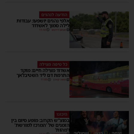
הודעה לנהגים
אלפי נהגים יושפעו: עבודות
לילה סמוך לאשדוד
מנחם דויטש
11:10
כל טיפה מצילה
אשדוד מצילה חיים: מוקד
התרמת דם ליד השטיבלאך
משה קאהן
11:05
היכונו
במוצ”ש הקרוב: מופע סיום בין
הזמנים של 'המרכז למורשת'
ו'מהות'