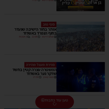
מנחם דויטש
11:01
סוף טוב
אותר בחור הישיבה שנעדר
בחוף הנפרד באשדוד
מנחם דויטש
22:08
3 תגובות
סגירת מעגל מהירה
המשטרה עצרה קטין בחשד
שדקר נער באשדוד
משה קאהן
21:59
טען עוד כתבות