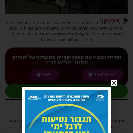
חומש סעודה
אנו מכבדים זכויות יוצרים ועושים מאמץ לאתר את בעלי הזכויות בצילומים
המגיעים לידינו. אם זיהיתים בפרסומינו צילום שיש לכם זכויות בו, אתם
רשאים לפנות אלינו ולבקש לחדול מהשימוש באמצעות כתובת המייל:
haredim.ashdod@gmail.com
הורידו עכשיו את האפליקצייה המובילה של 'חרדים
אשדוד' אליכם לנייד
לאנדורואיד
לאפל
להצטרפות לקבוצת העדכונים בוואטסאפ
תגובות
אין לשלוח תגובות שאינם הולמות או מכילות דברי לשון הרע,
הסתה ורכילות.
במידה ולא ניתן להגיב - הכתבה סגורה לתגובות.