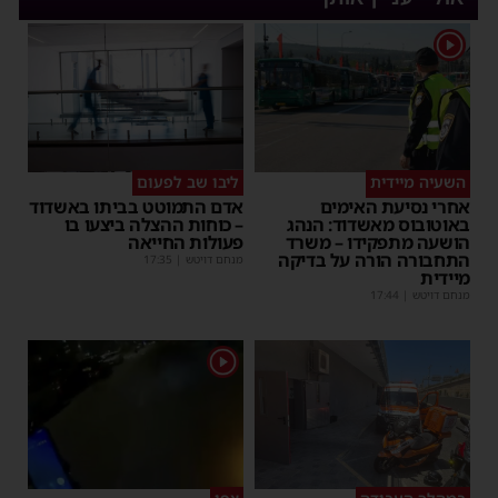
1
השעיה מיידית
ליבו שב לפעום
אחרי נסיעת האימים
אדם התמוטט בביתו באשדוד
באוטובוס מאשדוד: הנהג
– כוחות ההצלה ביצעו בו
הושעה מתפקידו – משרד
פעולות החייאה
התחבורה הורה על בדיקה
מנחם דויטש
|
17:35
מיידית
מנחם דויטש
|
17:44
1