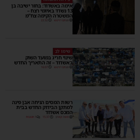
אימה באשדוד: בחור ישיבה בן
13 נשדד באיומי רצח –
המשטרה הקימה צח”מ
מנחם דויטש
22:32
שימו לב
שינוי חריג במועד השוק
באשדוד – זה התאריך החדש
מנחם דויטש
16:07
רשות המסים הניחה אבן פינה
למתקן הבידוק החדש בבית
המכס אשדוד
משה קאהן
15:37
1 תגובות