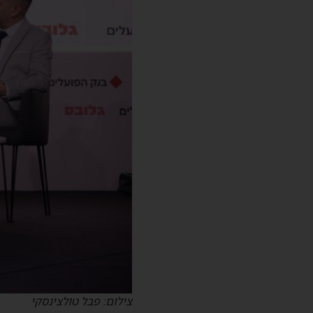
צילום: פבל טולצינסקי