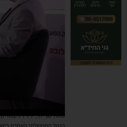
שאול שניידר, יו"ר דירקטורי
הנמל הממשלתי האחרון בישרא