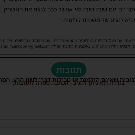
ים אותנו יום-יום שעה-שעה ואי-אפשר ככה לנצח את המשחק. 
 יביא להרס של תשתית קריטית.”
 לאתר את בעלי הזכויות בצילומים המגיעים לידינו. אם זיהיתים בפרסומינו צילום 
ו ולבקש לחדול מהשימוש באמצעות כתובת המייל: haredim.ashdod@gmail.com
תגובות
גובות שאינם הולמות או מכילות דברי לשון הרע, הסת
במידה ולא ניתן להגיב - הכתבה סגורה לתגובות.