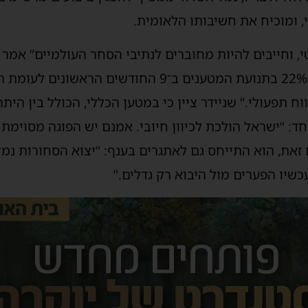
 ומוכיח את חשיבותו הלאומית.
י, וחייבים להיות מחוברים לנתיבי הסחר העולמיים” אמר 
והתפתחות, רשמנו עלייה של 22% בתנועת המטענים ב־9 ה
ן שקלים רווח תפעולי.” שניידר ציין כי במטען הכללי, הכולל בין 
: “ישראל הולכת לכיוון חיובי. אמנם יש הפוגה מסוימת 
 זאת, הוא התייחס גם לאתגרים בענף: “יצוא הסחורות נמ
עכשיו הפערים מול היבוא רק גדלים.”