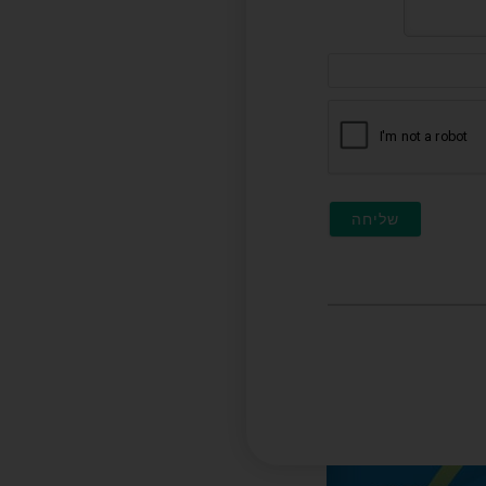
דוא"ל
(לא
חובה)