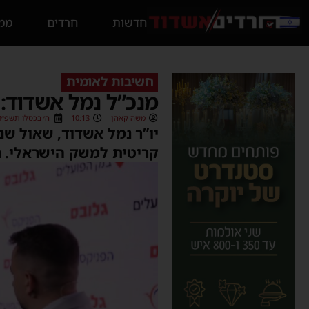
חדשות
חרדים
ממס
חשיבות לאומית
מנכ”ל נמל אשדוד:
משה קאהן
10:13
ה׳ בכסלו תשפ״ו (5/11/2025
יו”ר נמל אשדוד, שאול ש
קריטית למשק הישראלי. ח