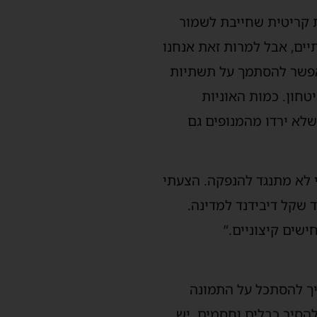
 קריטית שחייבת לשמור
יים, אבל למרות זאת אנחנו
מה: “אי-אפשר להסתמך על תשתיות
חון. כמות האוניות
שלא ירדו מהמנופים גם
 לא מתנגד להנפקה. הצעתי
עוד מיליארד שקל דיבידנד למדינה.
שים קיצוניים.”
יך להסתכל על התמונה
הסיר כבלים וחסמים. יש