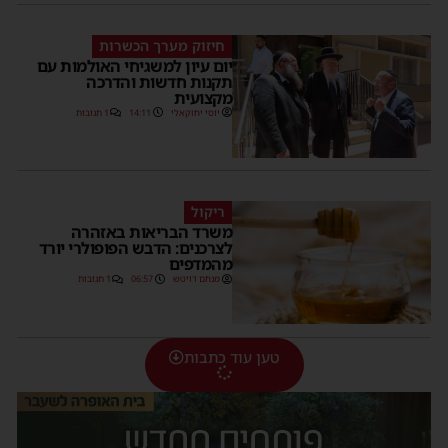
חיזוק מערך הכשרות
יום עיון למשגיחי האולמות עם
תקנות חדשות והדרכה
מקצועית
יוסי יחזקאלי
14:11
1 תגובות
ריקול
משרד הבריאות באזהרה
לצרכנים: הדבש הפופולרי יורד
מהמדפים
מנחם דויטש
06:57
1 תגובות
טען עוד כתבות