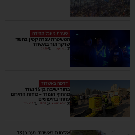
סגירת מעגל מהירה
המשטרה עצרה קטין בחשד
שדקר נער באשדוד
משה קאהן
21:59
דרמה באשדוד
בחור ישיבה בן 15 נעדר
מהחוף הנפרד – כוחות החירום
פתחו בחיפושים
מנחם דויטש
18:32
1 תגובות
אלימות באשדוד: נער בן 13