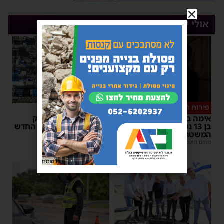
אולי יעניין אותך
פירות ההסתה
שימו לב
אימה באשדוד: בחור ישיבה
שינוי חריג במועד השוק
בן 13 נשדד באיומי רצח –
באשדוד – זה התאריך החדש
המשטרה הקימה צח”מ
מנחם דויטש
|
16:07
מנחם דויטש
|
22:32
פרסומת