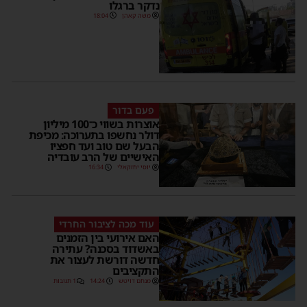
נדקר ברגלו
משה קאהן
18:04
פעם בדור
אוצרות בשווי כ־100 מיליון
דולר נחשפו בתערוכה: מכיפת
הבעל שם טוב ועד חפציו
האישיים של הרב עובדיה
יוסי יחזקאלי
16:34
עוד מכה לציבור החרדי
האם אירועי בין הזמנים
באשדוד בסכנה? עתירה
חדשה דורשת לעצור את
התקציבים
מנחם דויטש
14:24
1 תגובות