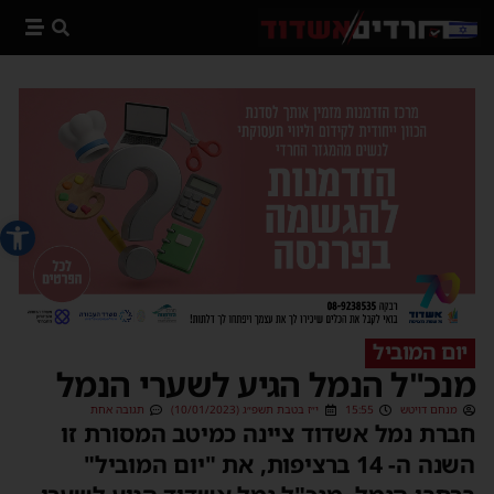
פתח סרג
יום המוביל
מנכ"ל הנמל הגיע לשערי הנמל
מנחם דויטש
15:55
י״ז בטבת תשפ״ג (10/01/2023)
תגובה אחת
חברת נמל אשדוד ציינה כמיטב המסורת זו
השנה ה- 14 ברציפות, את "יום המוביל"