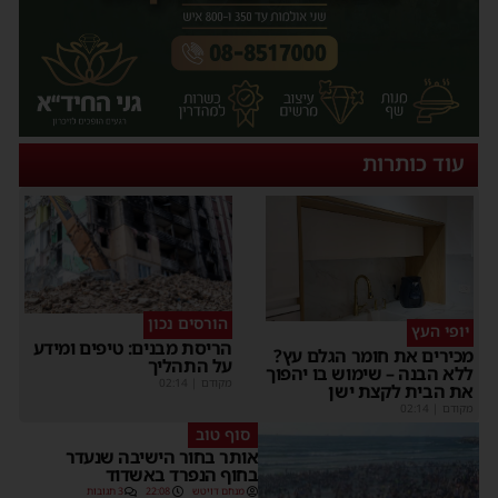
עוד כותרות
הורסים נכון
יופי העץ
הריסת מבנים: טיפים ומידע
מכירים את חומר הגלם עץ?
על התהליך
ללא הבנה – שימוש בו יהפוך
מקודם
|
02:14
את הבית לקצת ישן
מקודם
|
02:14
סוף טוב
אותר בחור הישיבה שנעדר
בחוף הנפרד באשדוד
מנחם דויטש
22:08
3 תגובות