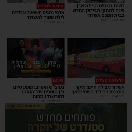
רשות המסים הניחה אבן
הודעה לנהגים
פינה למתקן הבידוק החדש
אלפי נהגים יושפעו: עבודות
בבית המכס אשדוד
לילה סמוך לאשדוד
משה קאהן
|
15:37
מנחם דויטש
|
11:10
כל טיפה מצילה
היכונו
אשדוד מצילה חיים: מוקד
במוצ”ש הקרוב: מופע סיום
התרמת דם ליד השטיבלאך
בין הזמנים של 'המרכז
למורשת' ו'מהות'
משה קאהן
|
11:05
מנחם דויטש
|
11:01