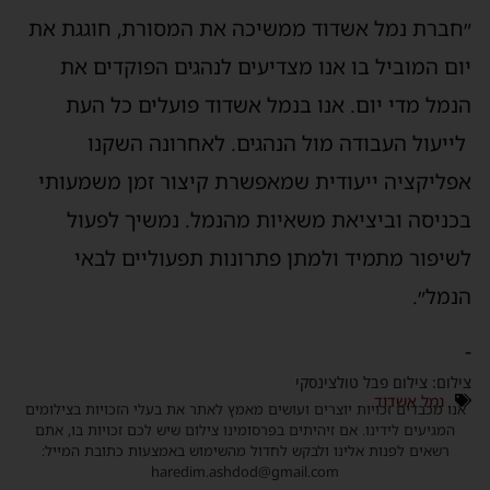
״חברת נמל אשדוד מ
משיכה את המסורת, חוגגת את
יום המוביל בו אנו מצדיעים לנהגים הפוקדים את
הנמל מדי יום. אנו בנמל אשדוד פועלים כל העת
ל
ייעול העבודה מול הנהגים
.
לאחרונה
השקנו
אפליקציה ייעודית
שמאפשרת
קיצור זמן משמעותי
בכניסה וביציאת משאיות מהנמל
.
נמשיך לפעול
לשיפור
מתמיד
ולמתן פתרונות תפעוליים לבאי
הנמל״.
-
צילום: צילום פבל טולצינסקי
נמל אשדוד
אנו מכבדים זכויות יוצרים ועושים מאמץ לאתר את בעלי הזכויות בצילומים
המגיעים לידינו. אם זיהיתים בפרסומינו צילום שיש לכם זכויות בו, אתם
רשאים לפנות אלינו ולבקש לחדול מהשימוש באמצעות כתובת המייל:
haredim.ashdod@gmail.com