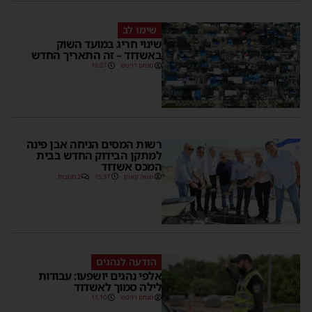
שימו לב
שינוי חריג במועד השוק
באשדוד – זה התאריך החדש
מנחם דויטש
16:07
רשות המסים הניחה אבן פינה
למתקן הבידוק החדש בבית
המכס אשדוד
משה קאהן
15:37
2 תגובות
הודעה לנהגים
אלפי נהגים יושפעו: עבודות
לילה סמוך לאשדוד
מנחם דויטש
11:10