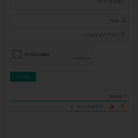
שם*
דוא"ל
(לא
חובה
1
תגובה
החדשות ביותר