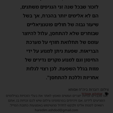
לזכור שבכל שנה זני הנגיפים משתנים,
הם לא אלימים יותר בהכרח, אך בשל
שיעור גבוה של חולים פוטנציאליים
שבוחרים שלא להתחסן, עלול להיוצר
עומס של תחלואת חורף על מערכת
הבריאות. שפעת ניתן למנוע על ידי
החיסון וגם למנוע מקרים נדירים של
מוות בגלל השפעת. לכן רצוי לגלות
אחריות וללכת להתחסן".
צילום: דוברות ביה"ח אסותא
אסותא אשדוד
אנו מכבדים זכויות יוצרים ועושים מאמץ לאתר את בעלי הזכויות בצילומים
המגיעים לידינו. אם זיהיתים בפרסומינו צילום שיש לכם זכויות בו, אתם
רשאים לפנות אלינו ולבקש לחדול מהשימוש באמצעות כתובת המייל:
haredim.ashdod@gmail.com