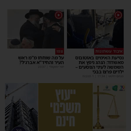
1
1
איבוד עשתונות
צפו
נסיעת האימים באוטובוס
על מה שוחחו מ"מ ראש
מאשדוד: הנהג ניפץ את
העיר והחיד"א אברג׳ל?
השמשה לעיני הנוסעים –
יוסי יחזקאלי
|
23:37
ילדים פרצו בבכי
מנחם דויטש
|
11:34
| 1 תגובות