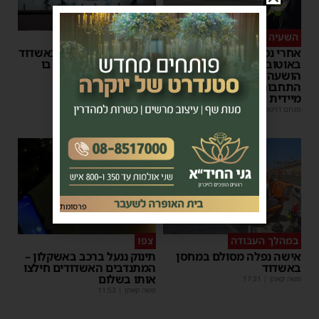
השעיה מיידית
ליבו שב לפעום
אחרי נסיעת האימים
אדם התמוטט בביתו באשדוד
באוטובוס מאשדוד: הנהג
– כוחות ההצלה ביצעו בו
הושעה מתפקידו – משרד
פעולות החייאה
התחבורה הורה על בדיקה
מנחם דויטש
|
17:35
מיידית
מנחם דויטש
|
17:44
| 3 תגובות
1
פרסומת
במהלך העבודה
צפו
אישה נפלה מסולם במחסן
תינוק ננעל ברכב באשקלון –
באשדוד
המתנדבים האשדודים חילצו
אותו בשלום
משה קאהן
|
17:31
משה קאהן
|
11:53