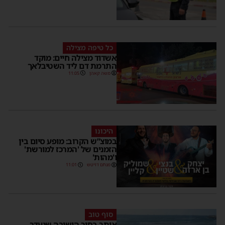
כל טיפה מצילה
אשדוד מצילה חיים: מוקד
התרמת דם ליד השטיבלאך
משה קאהן
11:05
היכונו
במוצ”ש הקרוב: מופע סיום בין
הזמנים של 'המרכז למורשת'
ו'מהות'
מנחם דויטש
11:01
סוף טוב
אותר בחור הישיבה שנעדר