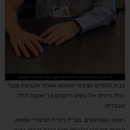
ד"ר ארז ברנבוים מנכ"ל ביה"ח אסותא מקבל את החיסון נגד השפעת
בבית החולים הציבורי אסותא אשדוד מקבוצת מכבי
החלו בימים אלו במתן חיסונים נגד שפעת לכלל
העובדים.
ראשון המתחסנים, מנכ"ל ביה"ח הציבורי אסותא
אשדוד, ד"ר ארז ברנבוים שאף הכריז כי הוא רואה