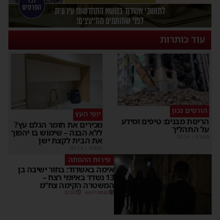
עוד כותרות
הורסים נכון
יופי העץ
הריסת מבנים: טיפים ומידע
מכירים את חומר הגלם עץ?
על התהליך
ללא הבנה – שימוש בו יהפוך
מקודם
|
02:14
את הבית לקצת ישן
מקודם
|
02:14
פירות ההסתה
אימה באשדוד: בחור ישיבה בן
13 נשדד באיומי רצח –
המשטרה הקימה צח”מ
מנחם דויטש
22:32