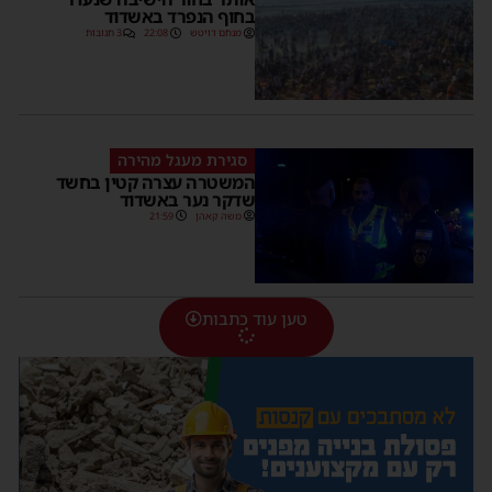
בחוף הנפרד באשדוד
מנחם דויטש
22:08
3 תגובות
סגירת מעגל מהירה
המשטרה עצרה קטין בחשד
שדקר נער באשדוד
משה קאהן
21:59
טען עוד כתבות