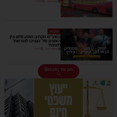
משה קאהן
11:05
היכונו
במוצ”ש הקרוב: מופע סיום בין
הזמנים של 'המרכז למורשת'
ו'מהות'
מנחם דויטש
11:01
טען עוד כתבות