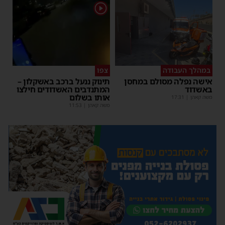
1
במהלך העבודה
צפו
אישה נפלה מסולם במחסן
תינוק ננעל ברכב באשקלון –
באשדוד
המתנדבים האשדודים חילצו
אותו בשלום
משה קאהן
|
17:31
משה קאהן
|
11:53