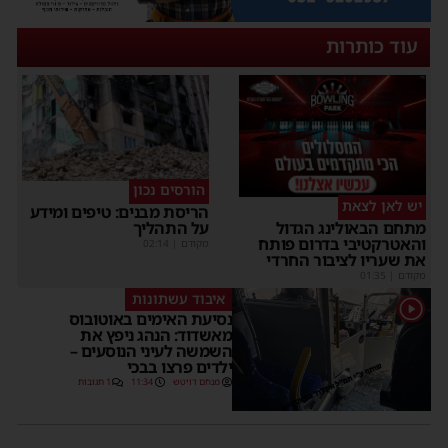
עוד כותרות
הורסים נכון
יש לאן לצאת
הריסת מבנים: טיפים ומידע
על התהליך
מתחם הבאולינג הגדול
והאטרקטיבי בדרום פותח
מקודם
|
02:14
את שעריו לציבור החרדי
מקודם
|
01:35
איבוד עשתונות
1
נסיעת האימים באוטובוס
מאשדוד: הנהג ניפץ את
השמשה לעיני הנוסעים –
ילדים פרצו בבכי
מנחם דויטש
11:34
1 תגובות