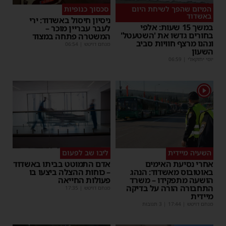
המיזם שהפך לשיחת היום
סכסוך כנופיות
באשדוד
ניסיון חיסול באשדוד: ירי
במשך 15 שעות: אלפי
לעבר עבריין מוכר –
בחורים גדשו את 'השטעטל'
המשטרה פתחה במצוד
ונהנו מרצף חוויות סביב
מנחם דויטש
|
06:54
השעון
יוסי יחזקאלי
|
06:59
1
השעיה מיידית
ליבו שב לפעום
אחרי נסיעת האימים
אדם התמוטט בביתו באשדוד
באוטובוס מאשדוד: הנהג
– כוחות ההצלה ביצעו בו
הושעה מתפקידו – משרד
פעולות החייאה
התחבורה הורה על בדיקה
מנחם דויטש
|
17:35
מיידית
מנחם דויטש
|
17:44
| 3 תגובות