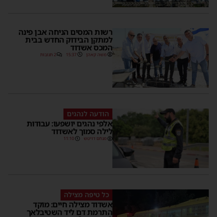
רשות המסים הניחה אבן פינה
למתקן הבידוק החדש בבית
המכס אשדוד
משה קאהן
15:37
2 תגובות
הודעה לנהגים
אלפי נהגים יושפעו: עבודות
לילה סמוך לאשדוד
מנחם דויטש
11:10
כל טיפה מצילה
אשדוד מצילה חיים: מוקד
התרמת דם ליד השטיבלאך