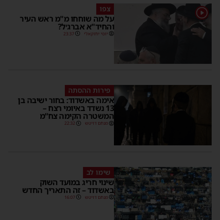
צפו
1
על מה שוחחו מ"מ ראש העיר
והחיד"א אברג׳ל?
יוסי יחזקאלי
23:37
פירות ההסתה
אימה באשדוד: בחור ישיבה בן
13 נשדד באיומי רצח –
המשטרה הקימה צח”מ
מנחם דויטש
22:32
שימו לב
שינוי חריג במועד השוק
באשדוד – זה התאריך החדש
מנחם דויטש
16:07