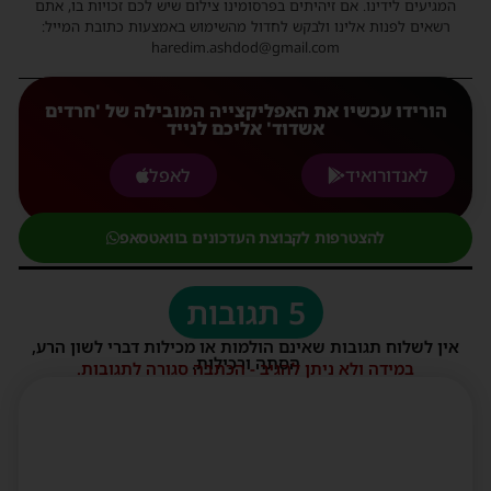
המגיעים לידינו. אם זיהיתים בפרסומינו צילום שיש לכם זכויות בו, אתם
רשאים לפנות אלינו ולבקש לחדול מהשימוש באמצעות כתובת המייל:
haredim.ashdod@gmail.com
הורידו עכשיו את האפליקצייה המובילה של 'חרדים
אשדוד' אליכם לנייד
לאנדורואיד
לאפל
להצטרפות לקבוצת העדכונים בוואטסאפ
5 תגובות
אין לשלוח תגובות שאינם הולמות או מכילות דברי לשון הרע,
הסתה ורכילות.
במידה ולא ניתן להגיב - הכתבה סגורה לתגובות.