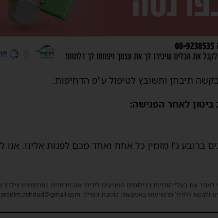
שה תיבחן ותשובץ לטיפול ע"פ הדחיפות.
ביטון לאחר הפגישה:
ם ברובע ג'! מזמין כל אחת ואחד מכם לפנות אלינו. אנו 
 לאתר את בעלי הזכויות בצילומים המגיעים לידינו. אם זיהיתים בפרסומינו צילום 
ו ולבקש לחדול מהשימוש באמצעות כתובת המייל: haredim.ashdod@gmail.com