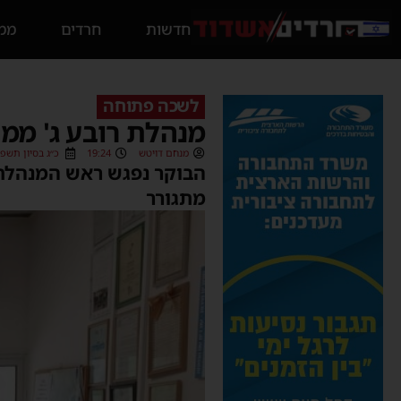
חדשות
חרדים
ממס
לשכה פתוחה
מנהלת רובע ג' ממ
מנחם דויטש
19:24
כ״ג בסיון תשפ״ב (6/2022
הבוקר נפגש ראש המנהלת מ
מתגורר