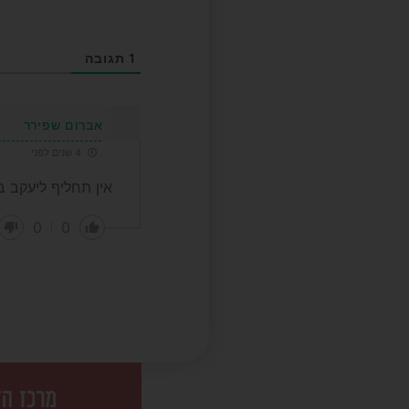
1
תגובה
אברום שפירר
4 שנים לפני
אין תחליף ליעקב בי
0
0