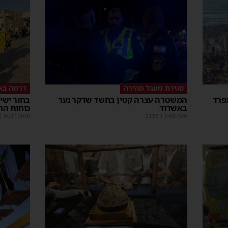
סגירת מעגל מהירה
דרמה בא
פרד
המשטרה עצרה קטין בחשד שדקר נער
באשדוד
כוחות הח
משה קאהן
|
21:59
מנחם דויטש
|