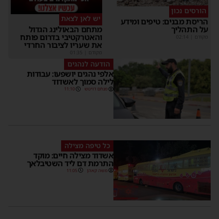
הורסים נכון
יש לאן לצאת
הריסת מבנים: טיפים ומידע
על התהליך
מתחם הבאולינג הגדול
והאטרקטיבי בדרום פותח
מקודם
|
02:14
את שעריו לציבור החרדי
מקודם
|
01:35
הודעה לנהגים
אלפי נהגים יושפעו: עבודות
לילה סמוך לאשדוד
מנחם דויטש
11:10
כל טיפה מצילה
אשדוד מצילה חיים: מוקד
התרמת דם ליד השטיבלאך
משה קאהן
11:05