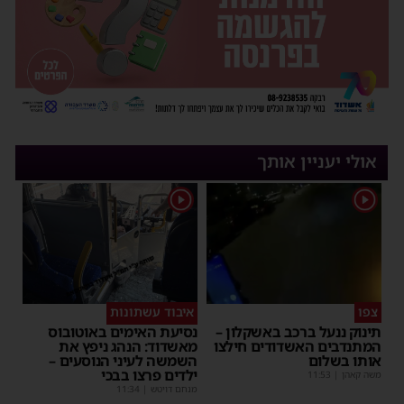
אולי יעניין אותך
1
1
צפו
איבוד עשתונות
תינוק ננעל ברכב באשקלון –
נסיעת האימים באוטובוס
המתנדבים האשדודים חילצו
מאשדוד: הנהג ניפץ את
אותו בשלום
השמשה לעיני הנוסעים –
ילדים פרצו בבכי
משה קאהן
|
11:53
מנחם דויטש
|
11:34