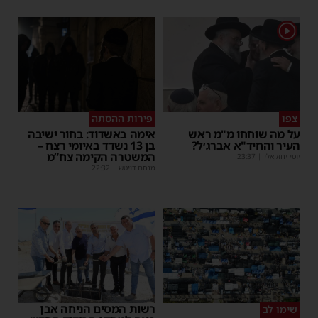
1
צפו
פירות ההסתה
על מה שוחחו מ"מ ראש
אימה באשדוד: בחור ישיבה
העיר והחיד"א אברג׳ל?
בן 13 נשדד באיומי רצח –
המשטרה הקימה צח”מ
יוסי יחזקאלי
|
23:37
מנחם דויטש
|
22:32
רשות המסים הניחה אבן
שימו לב