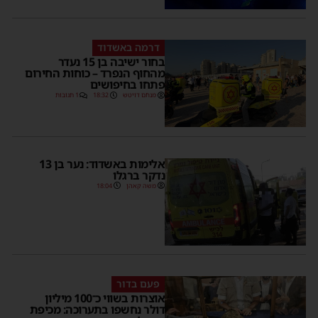
דרמה באשדוד
בחור ישיבה בן 15 נעדר
מהחוף הנפרד – כוחות החירום
פתחו בחיפושים
מנחם דויטש
18:32
1 תגובות
אלימות באשדוד: נער בן 13
נדקר ברגלו
משה קאהן
18:04
פעם בדור
אוצרות בשווי כ־100 מיליון
דולר נחשפו בתערוכה: מכיפת