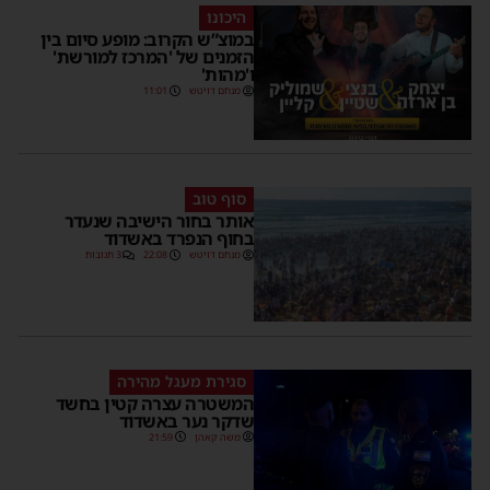
היכונו
במוצ”ש הקרוב: מופע סיום בין
הזמנים של 'המרכז למורשת'
ו'מהות'
מנחם דויטש
11:01
סוף טוב
אותר בחור הישיבה שנעדר
בחוף הנפרד באשדוד
מנחם דויטש
22:08
3 תגובות
סגירת מעגל מהירה
המשטרה עצרה קטין בחשד
שדקר נער באשדוד
משה קאהן
21:59