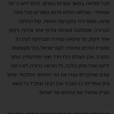
תבל ומלאה, במשך עשרות בשנים. כולם ידעו כי מד'
אמותיו – שולחנו המלא וגדוש בספרים מכל פינה
ופינה, משם היה בוקע קול האמת. קול ההלכה
הברורה, שנתלבנה ונצרפה צירוף אחר צירוף, זיקוק
אחר זיקוק, עד שיצאה מאירה ומבהיקה לעין כל
בספריו הרבים שהותיר לעם ישראל בכל מקצועות
התורה. אכן העולם כולו חרד מפני פסיקותיו, מתוך
ידיעה שכל פסק הלכה, כל הוראה ברורה, לא ניתנו
קודם שהדברים עברו את כור ההיתוך ההלכתי, מתוך
עיון ואחריות בו העביר מרן רבינו זצוק"ל כל נושא
ועניין שהאיר את עיניהם של ישראל.
-
מי שביקש לראות את כוח השפעתו האדיר, יכול היה