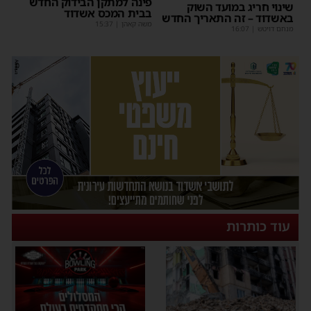
פינה למתקן הבידוק החדש
שינוי חריג במועד השוק
בבית המכס אשדוד
באשדוד – זה התאריך החדש
משה קאהן
|
15:37
מנחם דויטש
|
16:07
עוד כותרות