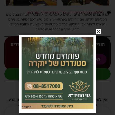
הילולא
,
הרב עובדיה דהן
,
הרב עובדיה יוסף
,
טור דעה
אנו מכבדים זכויות יוצרים ועושים מאמץ לאתר את בעלי הזכויות בצילומים
המגיעים לידינו. אם זיהיתים בפרסומינו צילום שיש לכם זכויות בו, אתם
רשאים לפנות אלינו ולבקש לחדול מהשימוש באמצעות כתובת המייל:
haredim.ashdod@gmail.com
הורידו עכשיו את האפליקצייה המובילה של 'חרדים
אשדוד' אליכם לנייד
לאנדורואיד
לאפל
להצטרפות לקבוצת העדכונים בוואטסאפ
1 תגובות
אין לשלוח תגובות שאינם הולמות או מכילות דברי לשון הרע,
הסתה ורכילות.
במידה ולא ניתן להגיב - הכתבה סגורה לתגובות.
פרסומת