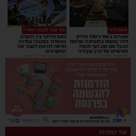
פעם בדור
עוד מכה לציבור החרדי
אוצרות בשווי כ־100 מיליון
האם אירועי בין הזמנים
דולר נחשפו בתערוכה: מכיפת
באשדוד בסכנה? עתירה
הבעל שם טוב ועד חפציו
חדשה דורשת לעצור את
האישיים של הרב עובדיה
התקציבים
יוסי יחזקאלי
|
16:34
מנחם דויטש
|
14:24
| 1 תגובות
עוד כותרות