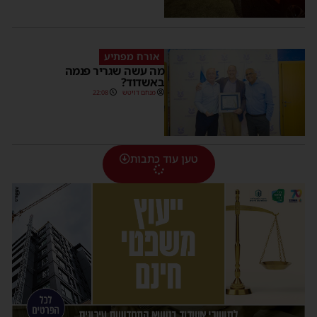
אורח מפתיע
מה עשה שגריר פנמה
באשדוד?
מנחם דויטש
22:08
טען עוד כתבות