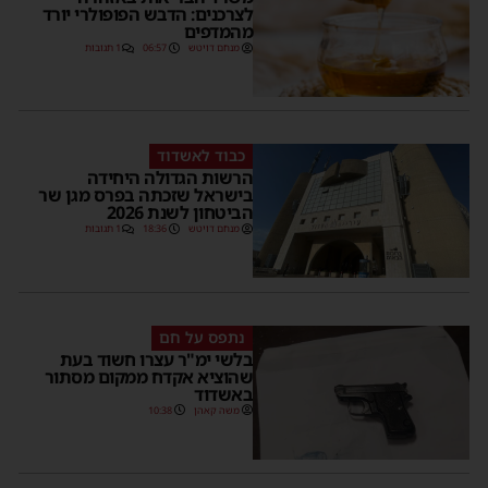
לצרכנים: הדבש הפופולרי יורד
מהמדפים
מנחם דויטש
06:57
1 תגובות
כבוד לאשדוד
הרשות הגדולה היחידה
בישראל שזכתה בפרס מגן שר
הביטחון לשנת 2026
מנחם דויטש
18:36
1 תגובות
נתפס על חם
בלשי ימ"ר עצרו חשוד בעת
שהוציא אקדח ממקום מסתור
באשדוד
משה קאהן
10:38