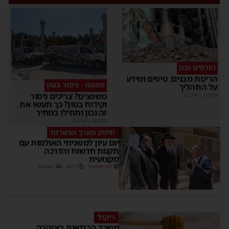
הורסים נכון
הריסת מבנים: טיפים ומידע
סמנטו - ניסור בטון
על התהליך
משפצים? צריכים ניסור
מקודם
|
02:14
וקידוח בטון? כך תעשו את
זה נכון ותוזילו במחיר
מקודם
|
02:14
חיזוק מערך הכשרות
יום עיון למשגיחי האולמות עם
תקנות חדשות והדרכה
מקצועית
יוסי יחזקאלי
14:11
1 תגובות
ריקול
משרד הבריאות באזהרה