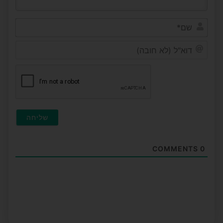
שם*
דוא"ל
(לא
חובה
COMMENTS
0