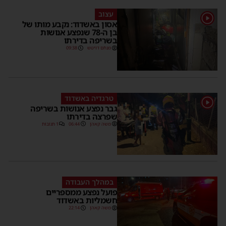
עצוב
1
אסון באשדוד: נקבע מותו של
בן ה-78 שנפצע אנושות
בשריפה בדירתו
מנחם דויטש
09:38
טרגדיה באשדוד
1
גבר נפצע אנושות בשריפה
שפרצה בדירתו
משה קאהן
06:44
1 תגובות
במהלך העבודה
פועל נפצע ממספריים
חשמליות באשדוד
משה קאהן
22:14