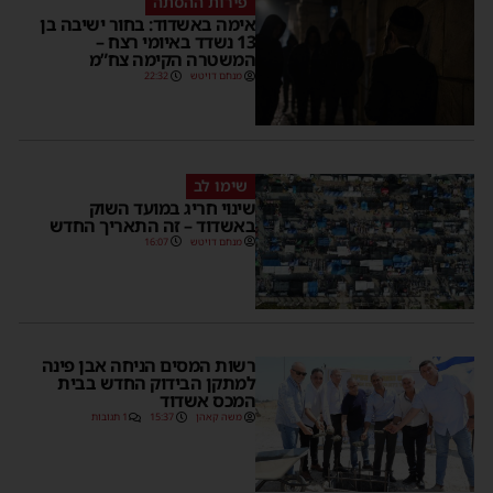
פירות ההסתה
אימה באשדוד: בחור ישיבה בן
13 נשדד באיומי רצח –
המשטרה הקימה צח”מ
מנחם דויטש
22:32
שימו לב
שינוי חריג במועד השוק
באשדוד – זה התאריך החדש
מנחם דויטש
16:07
רשות המסים הניחה אבן פינה
למתקן הבידוק החדש בבית
המכס אשדוד
משה קאהן
15:37
1 תגובות