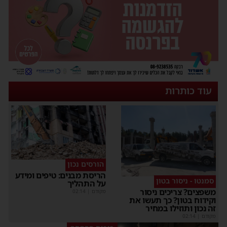
עוד כותרות
הורסים נכון
הריסת מבנים: טיפים ומידע
סמנטו - ניסור בטון
על התהליך
משפצים? צריכים ניסור
מקודם
|
02:14
וקידוח בטון? כך תעשו את
זה נכון ותוזילו במחיר
מקודם
|
02:14