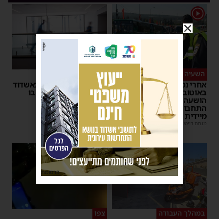
1
השעיה מיידית
ליבו שב לפעום
אחרי נסיעת האימים
אדם התמוטט בביתו באשדוד
באוטובוס מאשדוד: הנהג
– כוחות ההצלה ביצעו בו
הושעה מתפקידו – משרד
פעולות החייאה
התחבורה הורה על בדיקה
מנחם דויטש
|
17:35
מיידית
מנחם דויטש
|
17:44
1
פרסומת
במהלך העבודה
צפו