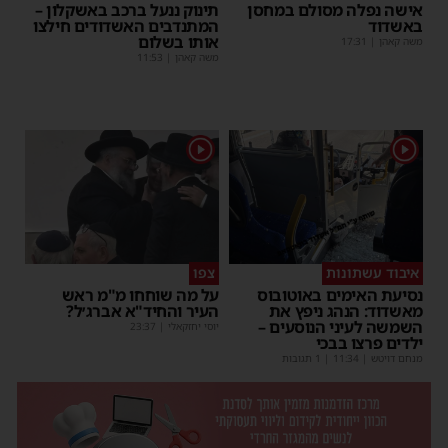
אישה נפלה מסולם במחסן
תינוק ננעל ברכב באשקלון –
באשדוד
המתנדבים האשדודים חילצו
אותו בשלום
משה קאהן
|
17:31
משה קאהן
|
11:53
1
1
איבוד עשתונות
צפו
נסיעת האימים באוטובוס
על מה שוחחו מ"מ ראש
מאשדוד: הנהג ניפץ את
העיר והחיד"א אברג׳ל?
השמשה לעיני הנוסעים –
יוסי יחזקאלי
|
23:37
ילדים פרצו בבכי
מנחם דויטש
|
11:34
| 1 תגובות