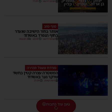
מנחם דויטש
11:01
סוף טוב
אותר בחור הישיבה שנעדר
בחוף הנפרד באשדוד
מנחם דויטש
22:08
3 תגובות
סגירת מעגל מהירה
המשטרה עצרה קטין בחשד
שדקר נער באשדוד
משה קאהן
21:59
טען עוד כתבות