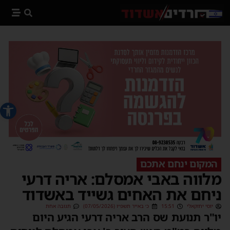
פתח סרג
המקום ינחם אתכם
מלווה באבי אמסלם: אריה דרעי
ניחם את האחים גשייד באשדוד
יוסי יחזקאלי
15:51
כ׳ באייר תשפ״ו (07/05/2026)
תגובה אחת
יו"ר תנועת שס הרב אריה דרעי הגיע היום