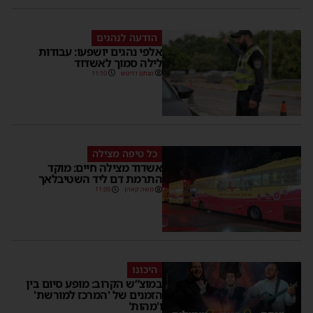
הודעה לנהגים
אלפי נהגים יושפעו: עבודות
לילה סמוך לאשדוד
מנחם דויטש
11:10
כל טיפה מצילה
אשדוד מצילה חיים: מוקד
התרמת דם ליד השטיבלאך
משה קאהן
11:05
היכונו
במוצ”ש הקרוב: מופע סיום בין
הזמנים של 'המרכז למורשת'
ו'מהות'