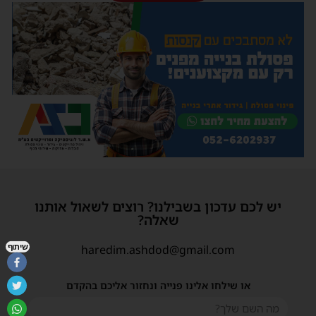
יש לכם עדכון בשבילנו? רוצים לשאול אותנו
שאלה?
שיתוף
haredim.ashdod@gmail.com
או שילחו אלינו פנייה ונחזור אליכם בהקדם