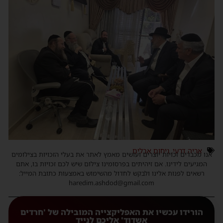
אריה דרעי
,
ניחום אבלים
אנו מכבדים זכויות יוצרים ועושים מאמץ לאתר את בעלי הזכויות בצילומים
המגיעים לידינו. אם זיהיתים בפרסומינו צילום שיש לכם זכויות בו, אתם
רשאים לפנות אלינו ולבקש לחדול מהשימוש באמצעות כתובת המייל:
haredim.ashdod@gmail.com
הורידו עכשיו את האפליקצייה המובילה של 'חרדים
אשדוד' אליכם לנייד