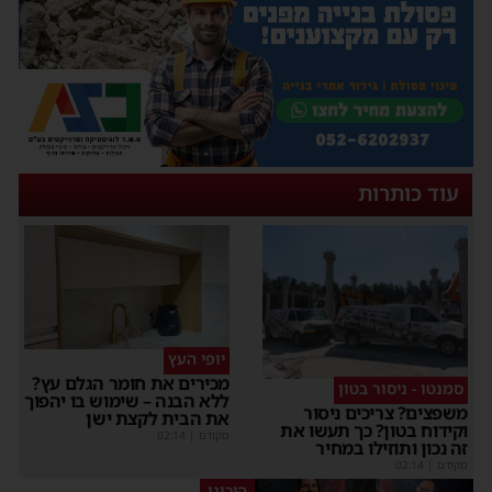
עוד כותרות
יופי העץ
מכירים את חומר הגלם עץ?
סמנטו - ניסור בטון
ללא הבנה – שימוש בו יהפוך
שפצים? צריכים ניסור
את הבית לקצת ישן
קידוח בטון? כך תעשו את
מקודם
|
02:14
ה נכון ותוזילו במחיר
קודם
|
02:14
היכונו