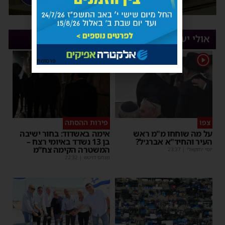
אולי יעניין אותך
1
פרסומת
צפו
פירות ההסתה
על מה שוחחו מ"מ ראש
אימה באשדוד: בחור ישיבה
העיר והחיד"א אברג׳ל?
בן 13 נשדד באיומי רצח –
המשטרה הקימה צח”מ
יוסי יחזקאלי
|
23:37
מנחם דויטש
|
22:32