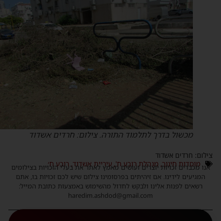
מכשול בדרך לתלמוד התורה. צילום: חרדים אשדוד
ילום: חרדים אשדוד
מוסדות חינוך
,
מנהלת רובע ח'
,
עיריית אשדוד
,
רובע ח׳
נו מכבדים זכויות יוצרים ועושים מאמץ לאתר את בעלי הזכויות בצילומים
המגיעים לידינו. אם זיהיתים בפרסומינו צילום שיש לכם זכויות בו, אתם
רשאים לפנות אלינו ולבקש לחדול מהשימוש באמצעות כתובת המייל:
haredim.ashdod@gmail.com