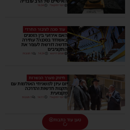
האישיים של הרב עובדיה
יוסי יחזקאלי
16:34
עוד מכה לציבור החרדי
האם אירועי בין הזמנים
באשדוד בסכנה? עתירה
חדשה דורשת לעצור את
התקציבים
מנחם דויטש
14:24
1 תגובות
חיזוק מערך הכשרות
יום עיון למשגיחי האולמות עם
תקנות חדשות והדרכה
מקצועית
יוסי יחזקאלי
14:11
1 תגובות
טען עוד כתבות