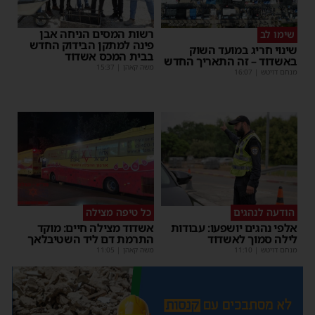
רשות המסים הניחה אבן
שימו לב
פינה למתקן הבידוק החדש
שינוי חריג במועד השוק
בבית המכס אשדוד
באשדוד – זה התאריך החדש
משה קאהן
|
15:37
מנחם דויטש
|
16:07
הודעה לנהגים
כל טיפה מצילה
אלפי נהגים יושפעו: עבודות
אשדוד מצילה חיים: מוקד
לילה סמוך לאשדוד
התרמת דם ליד השטיבלאך
מנחם דויטש
|
11:10
משה קאהן
|
11:05