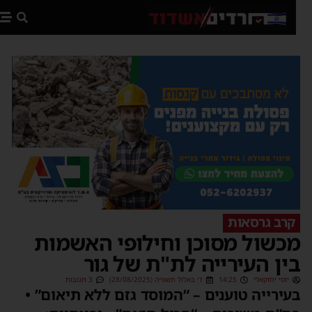
פת
קרב גרסאות
כשול מסוכן וחילופי האשמות
ין העירייה לת"ת של גור
יוסי יחזקאלי
14:25
ד׳ באלול תשפ״ה (28/08/2025)
3 תגובות
עירייה טוענים – “המוסד גזם ללא תיאום” •