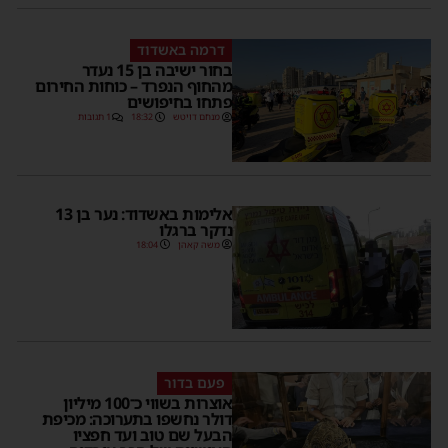
דרמה באשדוד
בחור ישיבה בן 15 נעדר
מהחוף הנפרד – כוחות החירום
פתחו בחיפושים
מנחם דויטש
18:32
1 תגובות
אלימות באשדוד: נער בן 13
נדקר ברגלו
משה קאהן
18:04
פעם בדור
אוצרות בשווי כ־100 מיליון
דולר נחשפו בתערוכה: מכיפת
הבעל שם טוב ועד חפציו