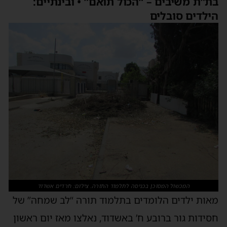
ת”ת משיבים – “הכול תואם” • ובינתיים:
ילדים סובלים
המכשול המסוכן בכניסה לתלמוד התורה. צילום: חרדים אשדוד
אות ילדים הלומדים בתלמוד תורה “לב שמחה” של
סידות גור ברובע ח’ באשדוד, נאלצו מאז יום ראשון