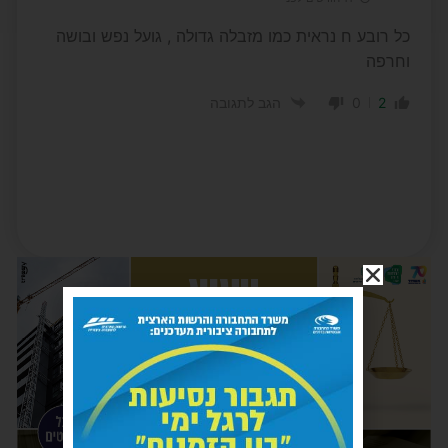
כל רובע ח נראית כמו מזבלה גדולה , גועל נפש ובושה
וחרפה
0
2
הגב לתגובה