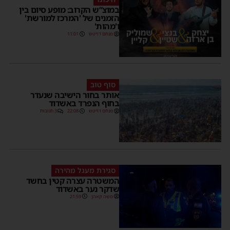
במוצ”ש הקרוב: מופע סיום בין
הזמנים של 'המרכז למורשת'
ו'מהות'
מנחם דויטש
11:01
סוף טוב
אותר בחור הישיבה שנעדר
בחוף הנפרד באשדוד
מנחם דויטש
22:08
3 תגובות
סגירת מעגל מהירה
המשטרה עצרה קטין בחשד
שדקר נער באשדוד
משה קאהן
21:59