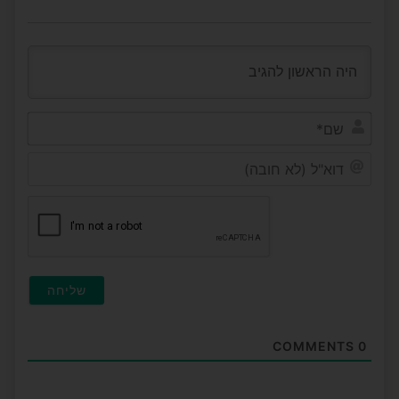
שם*
דוא"ל
(לא
חובה
COMMENTS
0