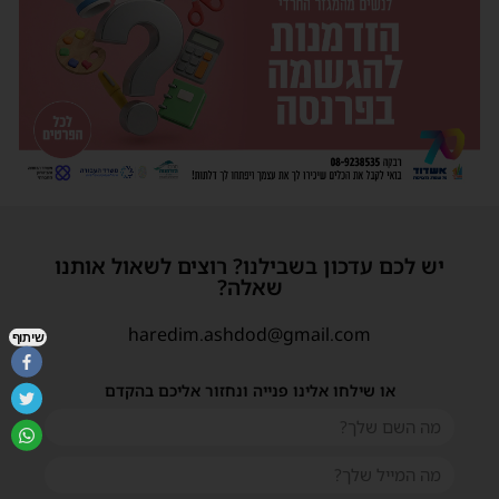
יש לכם עדכון בשבילנו? רוצים לשאול אותנו
שאלה?
haredim.ashdod@gmail.com
שיתוף
או שילחו אלינו פנייה ונחזור אליכם בהקדם