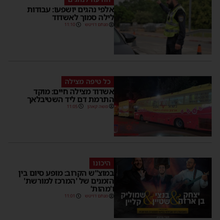
אלפי נהגים יושפעו: עבודות
לילה סמוך לאשדוד
מנחם דויטש
11:10
כל טיפה מצילה
אשדוד מצילה חיים: מוקד
התרמת דם ליד השטיבלאך
משה קאהן
11:05
היכונו
במוצ”ש הקרוב: מופע סיום בין
הזמנים של 'המרכז למורשת'
ו'מהות'
מנחם דויטש
11:01