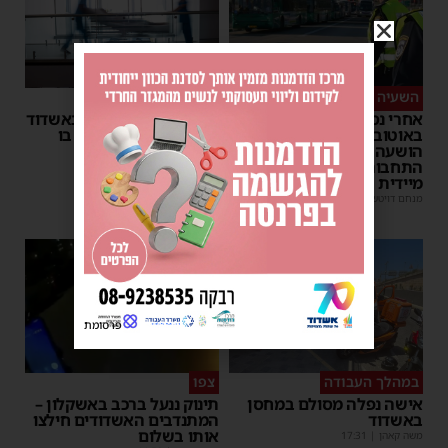
השעיה מיידית
ליבו שב לפעום
אחרי נסיעת האימים
אדם התמוטט בביתו באשדוד
באוטובוס מאשדוד: הנהג
– כוחות ההצלה ביצעו בו
הושעה מתפקידו – משרד
פעולות החייאה
התחבורה הורה על בדיקה
מנחם דויטש
|
17:35
מיידית
מנחם דויטש
|
17:44
| 1 תגובות
1
פרסומת
במהלך העבודה
צפו
אישה נפלה מסולם במחסן
תינוק ננעל ברכב באשקלון –
באשדוד
המתנדבים האשדודים חילצו
אותו בשלום
משה קאהן
|
17:31