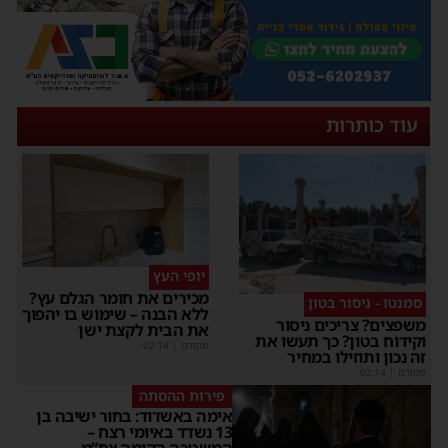
עוד כותרות
יופי העץ
מכירים את חומר הגלם עץ?
סמנטו - ניסור בטון
ללא הבנה – שימוש בו יהפוך
משפצים? צריכים ניסור
את הבית לקצת ישן
וקידוח בטון? כך תעשו את
מקודם
|
02:14
זה נכון ותוזילו במחיר
מקודם
|
02:14
פירות ההסתה
אימה באשדוד: בחור ישיבה בן
13 נשדד באיומי רצח –