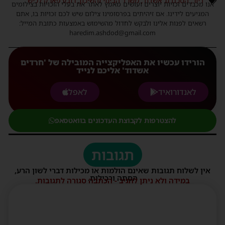
דיור
,
הסכם גג אשדוד
,
משרד הבינוי והשיכון
,
רובע פארק לכיש
אנו מכבדים זכויות יוצרים ועושים מאמץ לאתר את בעלי הזכויות בצילומים
המגיעים לידינו. אם זיהיתים בפרסומינו צילום שיש לכם זכויות בו, אתם
רשאים לפנות אלינו ולבקש לחדול מהשימוש באמצעות כתובת המייל:
haredim.ashdod@gmail.com
הורידו עכשיו את האפליקצייה המובילה של 'חרדים
אשדוד' אליכם לנייד
לאנדורואיד
לאפל
להצטרפות לקבוצת העדכונים בוואטסאפ
תגובות
אין לשלוח תגובות שאינם הולמות או מכילות דברי לשון הרע,
הסתה ורכילות.
במידה ולא ניתן להגיב - הכתבה סגורה לתגובות.