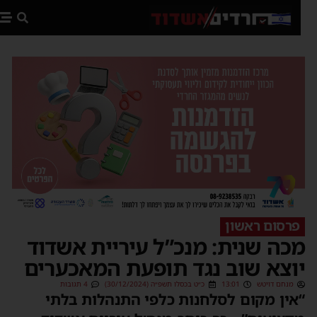
פת
פרסום ראשון
כה שנית: מנכ”ל עיריית אשדוד
וצא שוב נגד תופעת המאכערים
מנחם דויטש
13:01
כ״ט בכסלו תשפ״ה (30/12/2024)
4 תגובות
אין מקום לסלחנות כלפי התנהלות בלתי