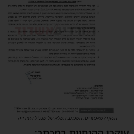
הסוף למאכערים. המכתב המלא של מנכ"ל העירייה
יקרי ההנחיות במכתב: