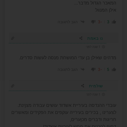
המאכר הגדול מדבר…
אילן המנוול
-3
3
הגב לתגובה
נו באמת
1 שנה לפני
מדהים שאילן בן עדי המושחת מנסה לעשות סדרים.
-3
5
הגב לתגובה
שולמית
1 שנה לפני
עובדי ההנדסה בעיריית אשדוד עושים עבודה מצןינת.
לצערינו , בכירים בעירייה עוקפים את הפקידים ומאשרים
חריגות ודברים מכןערים,
דחוף להכניס את מחש לעיריית אשדוד!