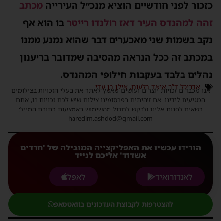
זכור לפני חודשיים הוציא מנכ״ל העירייה
מכתב
הה למהנדס העיר דאז רולנדו רייטר
בו הוא אף
קב בשמות שני מאכערים דבר שהוא נמנע ממנו
מכתב זה ככל הנראה מהסיבה שמדובר בריענון
הלים בלבד בעקבות חילופי המהנדס.
אדריכל ד”ר איאד בלעום
,
אילן בן עדי
נו מכבדים זכויות יוצרים ועושים מאמץ לאתר את בעלי הזכויות בצילומים
המגיעים לידינו. אם זיהיתים בפרסומינו צילום שיש לכם זכויות בו, אתם
רשאים לפנות אלינו ולבקש לחדול מהשימוש באמצעות כתובת המייל:
haredim.ashdod@gmail.com
הורידו עכשיו את האפליקצייה המובילה של 'חרדים
אשדוד' אליכם לנייד
לאנדורואיד
לאפל
להצטרפות לקבוצת העדכונים בוואטסאפ