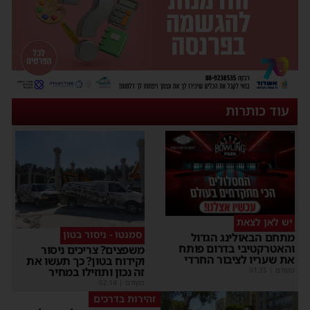
עוד כותרות
יש לאן לצאת
סמנטו - ניסור בטון
תחם הבאולינג הגדול
האטרקטיבי בדרום פותח
משפצים? צריכים ניסור
ת שעריו לציבור החרדי
וקידוח בטון? כך תעשו את
זה נכון ותוזילו במחיר
קודם
|
01:35
מקודם
|
02:14
זהירות בדרכים