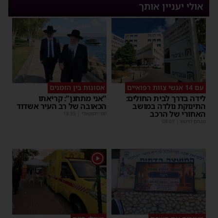
אולי יעניין אותך
עם 14 אנשי צוות רפואיים
אסונות בין הזמנים
לידה בדרך לבית החולים:
"אני מתחנן": קריאתו
התינוקת נולדה במושב
הכאובה של רב העיר אשדוד
האחורי של הרכב
יוסי יחזקאלי
|
18:35
מנחם דויטש
|
08:07
1