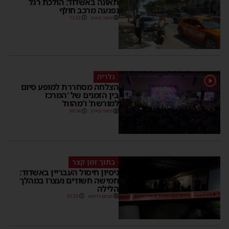
תאונה באשדוד: הולכת רגל
נפגעה מרכב חולף
משה קאהן
12:22
גלריה
הצלחה מסחררת למופע סיום
בין הזמנים של 'המרכז
למורשת' ו'מהות'
משה קאהן
09:34
בתוך זמן קצר
ניסיון חיסול העבריין באשדוד:
חמישה חשודים נעצרו במהלך
הלילה
מנחם דויטש
07:35