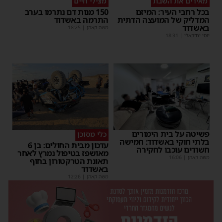
מאירים את השבת
מצילי חיים
בכל רחבי העיר: המיזם
150 מנות דם נתרמו בערב
המדליק של המועצה הדתית
התרמה באשדוד
באשדוד
משה קאהן
|
18:25
יוסי יחזקאלי
|
18:31
פשיטה על בית הימורים
כלי מסוכן
בלתי חוקי באשדוד: חמישה
עדכון מבית החולים: בן 6
חשודים עוכבו לחקירה
מאושפז בטיפול נמרץ לאחר
משה קאהן
|
16:06
תאונת הטרקטורון בחוף
באשדוד
משה קאהן
|
12:26