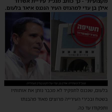
קצועית” - כך כותב מנכ״ל עיריית אשדוד
ילן בן עדי למהנדס העיר הנכנס איאד בלעום.
מנכ"ל העירייה אילן בן עדי על רקע בניין העירייה
לעום, שנכנס לתפקיד לא מכבר נותן את אותותיו
שטח ובכירי העירייה מרוצים מאוד מהבנתו
תפקודו עד כה.