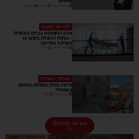
מיידית
מנחם דויטש
17:44
4 תגובות
ליבו שב לפעום
אדם התמוטט בביתו באשדוד
– כוחות ההצלה ביצעו בו
פעולות החייאה
מנחם דויטש
17:35
במהלך העבודה
אישה נפלה מסולם במחסן
באשדוד
משה קאהן
17:31
טען עוד כתבות