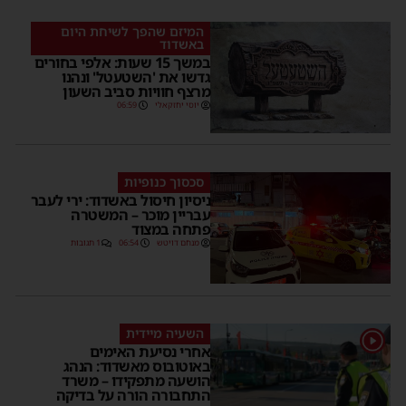
המיזם שהפך לשיחת היום
באשדוד
במשך 15 שעות: אלפי בחורים
גדשו את 'השטעטל' ונהנו
מרצף חוויות סביב השעון
יוסי יחזקאלי
06:59
סכסוך כנופיות
ניסיון חיסול באשדוד: ירי לעבר
עבריין מוכר – המשטרה
פתחה במצוד
מנחם דויטש
06:54
1 תגובות
השעיה מיידית
אחרי נסיעת האימים
באוטובוס מאשדוד: הנהג
הושעה מתפקידו – משרד
התחבורה הורה על בדיקה