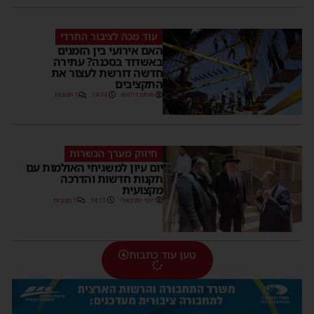
עוד מכה לציבור החרדי
האם אירועי בין הזמנים
באשדוד בסכנה? עתירה
חדשה דורשת לעצור את
התקציבים
מנחם דויטש
14:24
1 תגובות
חיזוק מערך הכשרות
יום עיון למשגיחי האולמות עם
תקנות חדשות והדרכה
מקצועית
יוסי יחזקאלי
14:11
1 תגובות
טען עוד כתבות