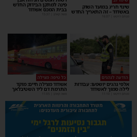
פינה למתקן הבידוק החדש
שינוי חריג במועד השוק
בבית המכס אשדוד
באשדוד – זה התאריך החדש
משה קאהן
|
15:37
מנחם דויטש
|
16:07
הודעה לנהגים
כל טיפה מצילה
אלפי נהגים יושפעו: עבודות
אשדוד מצילה חיים: מוקד
לילה סמוך לאשדוד
התרמת דם ליד השטיבלאך
מנחם דויטש
|
11:10
משה קאהן
|
11:05