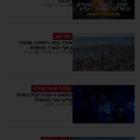
ו'מהות'
מנחם דויטש
11:01
סוף טוב
אותר בחור הישיבה שנעדר
בחוף הנפרד באשדוד
מנחם דויטש
22:08
3 תגובות
סגירת מעגל מהירה
המשטרה עצרה קטין בחשד
שדקר נער באשדוד
משה קאהן
21:59