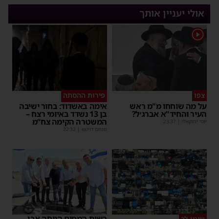
אולי יעניין אותך
1
צפו
פירות ההסתה
על מה שוחחו מ"מ ראש
אימה באשדוד: בחור ישיבה
העיר והחיד"א אברג׳ל?
בן 13 נשדד באיומי רצח –
המשטרה הקימה צח”מ
יוסי יחזקאלי
|
23:37
מנחם דויטש
|
22:32
רשות המסים הניחה אבן
שימו לב