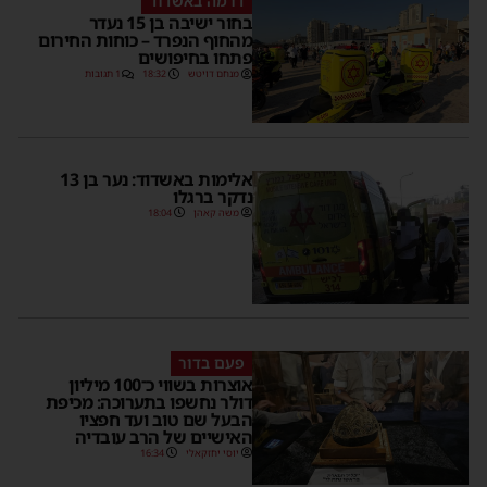
דרמה באשדוד
בחור ישיבה בן 15 נעדר
מהחוף הנפרד – כוחות החירום
פתחו בחיפושים
מנחם דויטש
18:32
1 תגובות
אלימות באשדוד: נער בן 13
נדקר ברגלו
משה קאהן
18:04
פעם בדור
אוצרות בשווי כ־100 מיליון
דולר נחשפו בתערוכה: מכיפת
הבעל שם טוב ועד חפציו
האישיים של הרב עובדיה
יוסי יחזקאלי
16:34