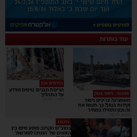
עוד כותרות
הורסים נכון
הריסת מבנים: טיפים ומידע
סמנטו - ניסור בטון
על התהליך
משפצים? צריכים ניסור
מקודם
|
02:14
וקידוח בטון? כך תעשו את
זה נכון ותוזילו במחיר
מקודם
|
02:14
היכונו
במוצ”ש הקרוב: מופע סיום בין
הזמנים של 'המרכז למורשת'