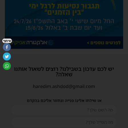
שיתוף
יש לכם עדכון בשבילנו? רוצים לשאול אותנו
שאלה?
haredim.ashdod@gmail.com
או שילחו אלינו פנייה ונחזור אליכם בהקדם