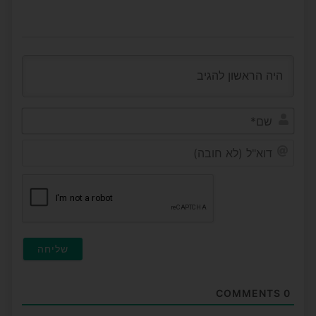
שם*
דוא"ל
(לא
חובה
COMMENTS
0