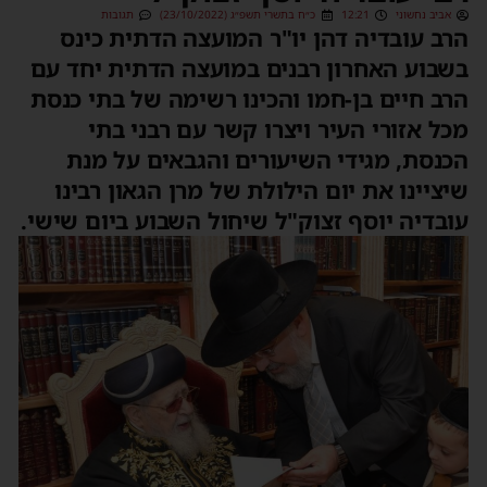
אביב נחשוני
12:21
כ״ח בתשרי תשפ״ג (23/10/2022)
תגובות
הרב עובדיה דהן יו"ר המועצה הדתית כינס
בשבוע האחרון רבנים במועצה הדתית יחד עם
הרב חיים בן-חמו והכינו רשימה של בתי כנסת
מכל אזורי העיר ויצרו קשר עם רבני בתי
הכנסת, מגידי השיעורים והגבאים על מנת
שיציינו את יום הילולת של מרן הגאון רבינו
עובדיה יוסף זצוק"ל שיחול השבוע ביום שישי.