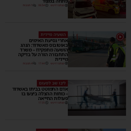
פתחה במצוד
מנחם דויטש
06:54
1 תגובות
השעיה מיידית
1
אחרי נסיעת האימים
באוטובוס מאשדוד: הנהג
הושעה מתפקידו – משרד
התחבורה הורה על בדיקה
מיידית
מנחם דויטש
17:44
4 תגובות
ליבו שב לפעום
אדם התמוטט בביתו באשדוד
– כוחות ההצלה ביצעו בו
פעולות החייאה
מנחם דויטש
17:35