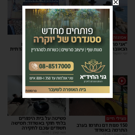
אסונות בין הזמנים
מאירים את השבת
"אני מתחנן": קריאתו
בכל רחבי העיר: המיזם
הכאובה של רב העיר אשדוד
המדליק של המועצה הדתית
באשדוד
יוסי יחזקאלי
|
18:35
יוסי יחזקאלי
|
18:31
1
פרסומת
פשיטה על בית הימורים
מצילי חיים
בלתי חוקי באשדוד: חמישה
150 מנות דם נתרמו בערב
חשודים עוכבו לחקירה
התרמה באשדוד
משה קאהן
|
16:06
משה קאהן
|
18:25