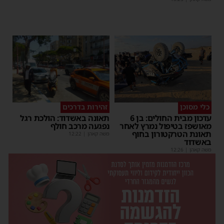
כלי מסוכן
זהירות בדרכים
עדכון מבית החולים: בן 6
תאונה באשדוד: הולכת רגל
מאושפז בטיפול נמרץ לאחר
נפגעה מרכב חולף
תאונת הטרקטורון בחוף
משה קאהן
|
12:22
באשדוד
משה קאהן
|
12:26