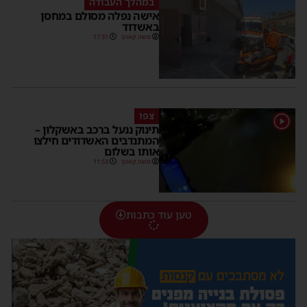
במהלך העבודה
אישה נפלה מסולם במחסן
באשדוד
משה קאהן
17:31
צפו
1
תינוק ננעל ברכב באשקלון –
המתנדבים האשדודים חילצו
אותו בשלום
משה קאהן
11:53
טען עוד כתבות