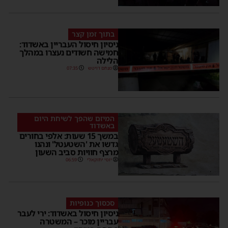
בתוך זמן קצר
ניסיון חיסול העבריין באשדוד:
חמישה חשודים נעצרו במהלך
הלילה
מנחם דויטש
07:35
המיזם שהפך לשיחת היום
באשדוד
במשך 15 שעות: אלפי בחורים
גדשו את 'השטעטל' ונהנו
מרצף חוויות סביב השעון
יוסי יחזקאלי
06:59
סכסוך כנופיות
ניסיון חיסול באשדוד: ירי לעבר
עבריין מוכר – המשטרה