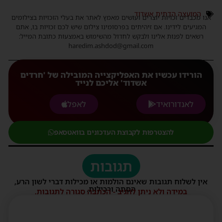
המועצה הדתית אשדוד
אנו מכבדים זכויות יוצרים ועושים מאמץ לאתר את בעלי הזכויות בצילומים
המגיעים לידינו. אם זיהיתים בפרסומינו צילום שיש לכם זכויות בו, אתם
רשאים לפנות אלינו ולבקש לחדול מהשימוש באמצעות כתובת המייל:
haredim.ashdod@gmail.com
הורידו עכשיו את האפליקצייה המובילה של 'חרדים
אשדוד' אליכם לנייד
לאנדורואיד
לאפל
להצטרפות לקבוצת העדכונים בוואטסאפ
תגובות
אין לשלוח תגובות שאינם הולמות או מכילות דברי לשון הרע,
הסתה ורכילות.
במידה ולא ניתן להגיב - הכתבה סגורה לתגובות.