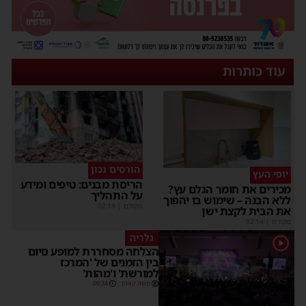
עוד כותרות
הורסים נכון
יופי העץ
הריסת מבנים: טיפים ומידע
מכירים את חומר הגלם עץ?
על התהליך
ללא הבנה – שימוש בו יהפוך
מקודם
|
02:14
את הבית לקצת ישן
מקודם
|
02:14
גלריה
1
הצלחה מסחררת למופע סיום
בין הזמנים של 'המרכז
למורשת' ו'מהות'
משה קאהן
09:34