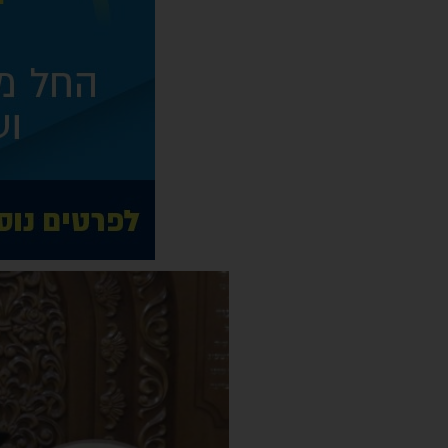
נגן
וידאו