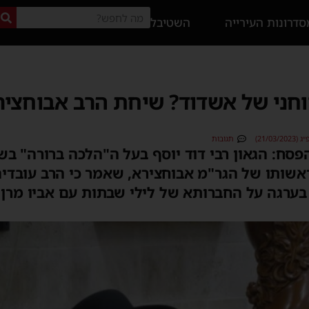
דרונות העירייה
השטיבל
וחני של אשדוד? שיחת הרב אבוחצי
21/0)
תגובות
פסח: הגאון רבי דוד יוסף בעל ה"הלכה ברורה" בש
שותו של הגר"מ אבוחצירא, שאמר כי הרב עובדיה
בערגה על החברותא של לילי שבתות עם אביו מרן זצ