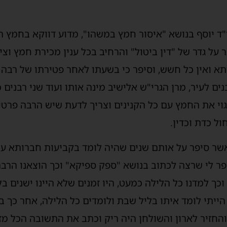
ד יוסף בנושא "איסור חמץ במשהו", מדוע דווקא בחמץ ה
 על גדר של "דין ביטול" והרחיב בכל ענין מכירת חמץ וצ
תא ואין כל חשש, וסיפר כי בשעתו לאחר פטירתו של רבה ש
ם לעיר, מרן הגרי"ש אלישיב מינה אותו ועוד שני רבנים 
גוי את החמץ עם כל הקנינים וצריך לדעת שיש הרבה פרט
ל כדת וכדין.
שר סיפר על אותם שנים שהיה לומד בקביעות חברותא עם
ר לי שרצה לכתוב בנושא "ספק ספיקא" וכך הוצאנו הרבה
כך למדנו כל הלילה כמעט, היו זמנים שלא היינו ישנים ב
 הייתי לומד איתו בליל שבת ולומדים כל הלילה, אחר כך
החזיר לארון והשולחן היה ריק וכתב את התשובה הכל מז