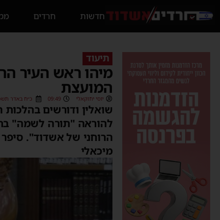
חדשות
חרדים
ממס
תיעוד
מיהו ראש העיר הר
המועצת
יוסי יחזקאלי
09:49
כ״ח באדר תשפ״ג (3/2023
שואלין ודורשים בהלכות ה
להוראה "תורה לשמה" ברא
הרוחני של אשדוד". סיפר 
מיכאלי