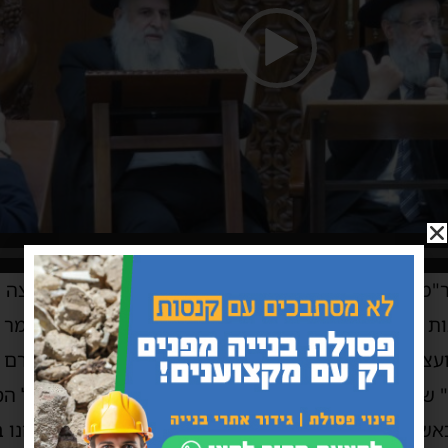
"מ אבוחצירא, שם המתין הרב עובדיה דהן יו"ר המועצה 
ת טהרה ושיפוץ מקוואות והביע את שמחתו על כך ואמר כ
צות שדואגים להרחבת גבולות הקדושה והטהרה בעירם וא
" של העיר אשדוד. שמח לשמוע מהגר"מ אבוחצירא על הס
כאשר רק לאחרונה זכו לעמוד בכור המבחן לאחר שנבחנו 