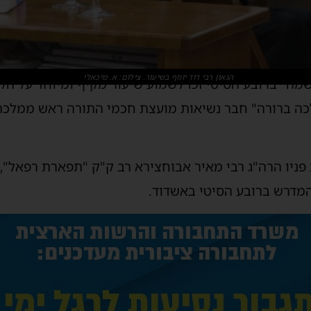
הגאון רבי דוד יוסף בשיעור. צילום: א. מיכאלי
מה" ברובע הסיטי זכו לשמוע שיעור מקיף ומיוחד על הלכ
הלכה ברורה" חבר נשיאות מועצת חכמי התורה ראש ממלכת
ניו הרה"ג רבי מאיר אבוחצירא רב ק"ק "תפארת רפאל", 
המדרש ברובע הסיטי באשדוד.