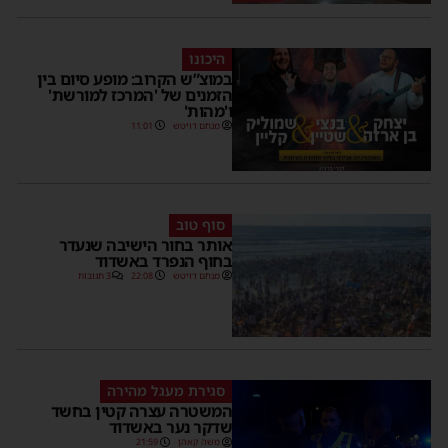
היכונו
במוצ”ש הקרוב: מופע סיום בין
הזמנים של 'המרכז למורשת'
ו'מהות'
מנחם דויטש
11:01
סוף טוב
אותר בחור הישיבה שנעדר
בחוף הנפרד באשדוד
מנחם דויטש
22:08
3 תגובות
סגירת מעגל מהירה
המשטרה עצרה קטין בחשד
שדקר נער באשדוד
משה קאהן
21:59