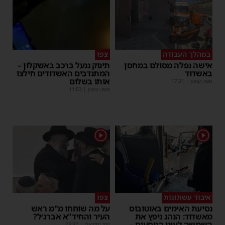
במהלך העבודה
צפו
אישה נפלה מסולם במחסן
תינוק ננעל ברכב באשקלון –
באשדוד
המתנדבים האשדודים חילצו
אותו בשלום
משה קאהן
|
17:31
משה קאהן
|
11:53
1
1
איבוד עשתונות
צפו
נסיעת האימים באוטובוס
על מה שוחחו מ"מ ראש
מאשדוד: הנהג ניפץ את
העיר והחיד"א אברג׳ל?
השמשה לעיני הנוסעים –
יוסי יחזקאלי
|
23:37