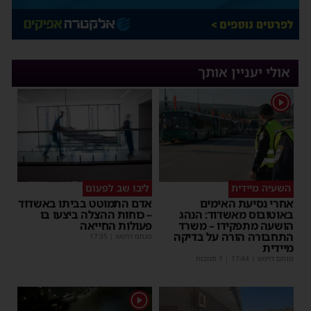
אולי יעניין אותך
1
השעיה מיידית
ליבו שב לפעום
אחרי נסיעת האימים
אדם התמוטט בביתו באשדוד
באוטובוס מאשדוד: הנהג
– כוחות ההצלה ביצעו בו
הושעה מתפקידו – משרד
פעולות החייאה
התחבורה הורה על בדיקה
מנחם דויטש
|
17:35
מיידית
מנחם דויטש
|
17:44
| 1 תגובות
1