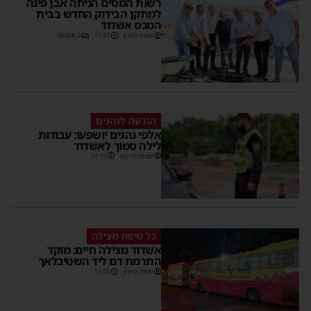
רשות המסים הניחה אבן פינה
למתקן הבידוק החדש בבית
המכס אשדוד
משה קאהן
15:37
2 תגובות
הודעה לנהגים
אלפי נהגים יושפעו: עבודות
לילה סמוך לאשדוד
מנחם דויטש
11:10
כל טיפה מצילה
אשדוד מצילה חיים: מוקד
התרמת דם ליד השטיבלאך
משה קאהן
11:05