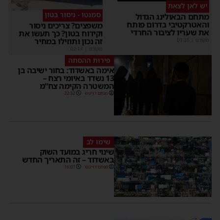
יש לאן לצאת
סמנטו - ניסור בטון
מתחם הבאולינג הגדול
והאטרקטיבי בדרום פותח
משפצים? צריכים ניסור
את שעריו לציבור החרדי
וקידוח בטון? כך תעשו את
זה נכון ותוזילו במחיר
מקודם
|
01:35
מקודם
|
02:14
פירות ההסתה
אימה באשדוד: בחור ישיבה בן
13 נשדד באיומי רצח –
המשטרה הקימה צח”מ
מנחם דויטש
22:32
שימו לב
שינוי חריג במועד השוק
באשדוד – זה התאריך החדש
מנחם דויטש
16:07