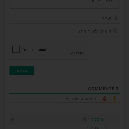
שם*
דוא"ל
(לא
חובה
COMMENTS
2
החדשות ביותר
ש"סניק
1 שנה לפני