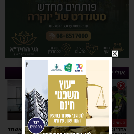
אולי יעניין אותך
1
השעיה מיידית
ליבו שב לפעום
אחרי נסיעת האימים
אדם התמוטט בביתו באשדוד
באוטובוס מאשדוד: הנהג
– כוחות ההצלה ביצעו בו