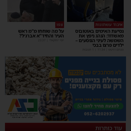
איבוד עשתונות
צפו
נסיעת האימים באוטובוס
על מה שוחחו מ"מ ראש
מאשדוד: הנהג ניפץ את
העיר והחיד"א אברג׳ל?
השמשה לעיני הנוסעים –
יוסי יחזקאלי
|
23:37
ילדים פרצו בבכי
מנחם דויטש
|
11:34
| 1 תגובות
עוד כותרות