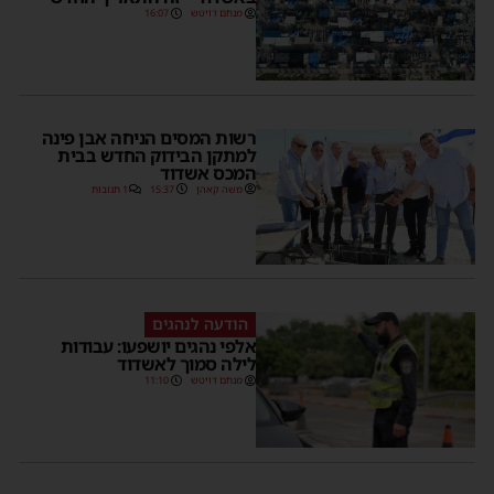
מנחם דויטש
16:07
רשות המסים הניחה אבן פינה
למתקן הבידוק החדש בבית
המכס אשדוד
משה קאהן
15:37
1 תגובות
הודעה לנהגים
אלפי נהגים יושפעו: עבודות
לילה סמוך לאשדוד
מנחם דויטש
11:10