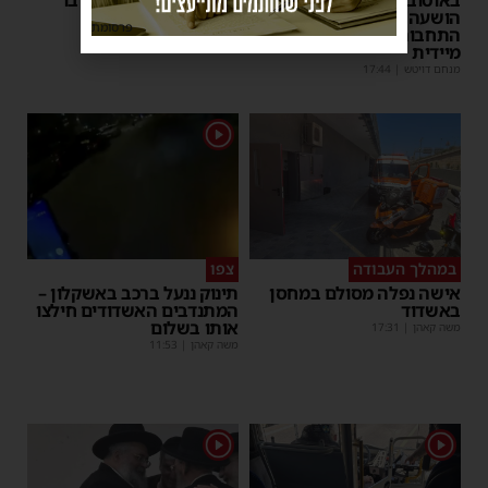
הושעה מתפקידו – משרד
פעולות החייאה
פרסומת
התחבורה הורה על בדיקה
מנחם דויטש
|
17:35
מיידית
מנחם דויטש
|
17:44
1
במהלך העבודה
צפו
אישה נפלה מסולם במחסן
תינוק ננעל ברכב באשקלון –
באשדוד
המתנדבים האשדודים חילצו
אותו בשלום
משה קאהן
|
17:31
משה קאהן
|
11:53
1
1