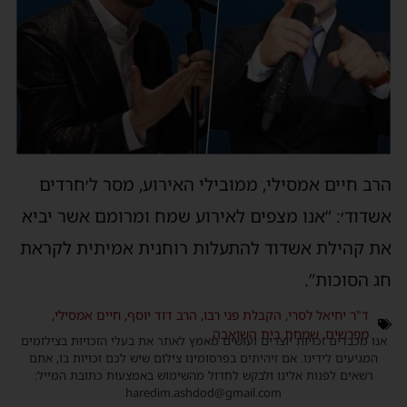
הרב חיים אמסילי, ממובילי האירוע, מסר ל׳חרדים
אשדוד׳: “אנו מצפים לאירוע שמח ומרומם אשר יביא
את קהילת אשדוד להתעלות רוחנית אמיתית לקראת
חג הסוכות”.
ד"ר יחיאל לסרי
,
הקבלת פני רבו
,
הרב דוד יוסף
,
חיים אמסילי
,
מפרשים
,
שמחת בית השואבה
אנו מכבדים זכויות יוצרים ועושים מאמץ לאתר את בעלי הזכויות בצילומים
המגיעים לידינו. אם זיהיתים בפרסומינו צילום שיש לכם זכויות בו, אתם
רשאים לפנות אלינו ולבקש לחדול מהשימוש באמצעות כתובת המייל:
haredim.ashdod@gmail.com