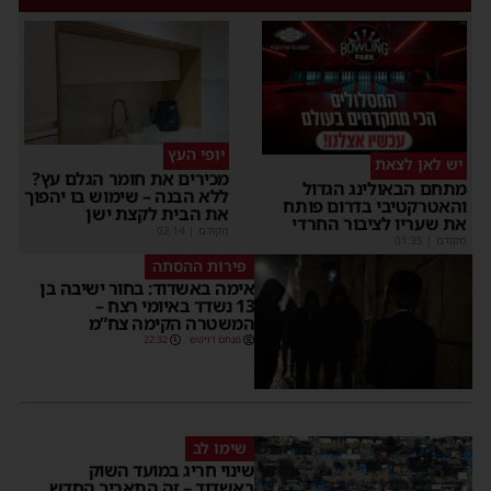
יופי העץ
יש לאן לצאת
מכירים את חומר הגלם עץ?
מתחם הבאולינג הגדול
ללא הבנה – שימוש בו יהפוך
והאטרקטיבי בדרום פותח
את הבית לקצת ישן
את שעריו לציבור החרדי
מקודם
|
02:14
מקודם
|
01:35
פירות ההסתה
אימה באשדוד: בחור ישיבה בן
13 נשדד באיומי רצח –
המשטרה הקימה צח”מ
מנחם דויטש
22:32
שימו לב
שינוי חריג במועד השוק
באשדוד – זה התאריך החדש