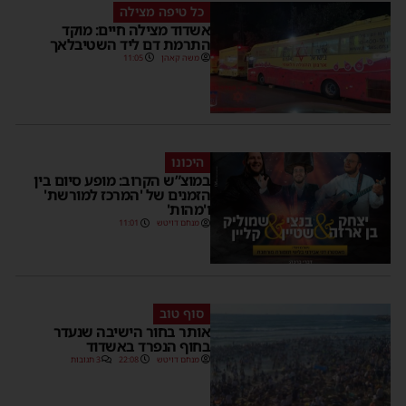
כל טיפה מצילה
אשדוד מצילה חיים: מוקד
התרמת דם ליד השטיבלאך
משה קאהן
11:05
היכונו
במוצ”ש הקרוב: מופע סיום בין
הזמנים של 'המרכז למורשת'
ו'מהות'
מנחם דויטש
11:01
סוף טוב
אותר בחור הישיבה שנעדר
בחוף הנפרד באשדוד
מנחם דויטש
22:08
3 תגובות