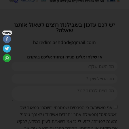
יש לכם עדכון בשבילנו? רוצים לשאול אותנו
שאלה?
שיתוף
haredim.ashdod@gmail.com
או שילחו אלינו פנייה ונחזור אליכם בהקדם
אני מאשר/ת כי הפרטים שמסרתי יישמרו במאגר של
"אמפסיס" (מפעילת אתר "חרדים אשדוד") לצורך טיפול
ומענה לפנייתי. ידוע לי כי אני רשאי/ת לעיין במידע, לבקש
את תיקונו או מחיקתו. מסירת הפרטים היא רשות, אך