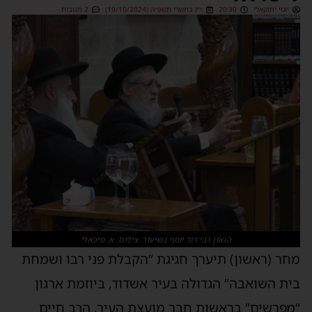
יוסי יחזקאלי
20:30
י״ז בתשרי תשפ״ה (19/10/2024)
2 תגובות
הגאון רבי דוד יוסף בשיעור. צילום: א. מיכאלי
מחר (ראשון) תיערך חגיגת “הקבלת פני רבו ושמחת
בית השואבה” הגדולה בעיר אשדוד, ביוזמת ארגון
“מפרשים” בראשות חבר מועצת העיר, הרב חיים