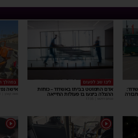
ליבו שב לפעום
במהלך ה
דוד:
אדם התמוטט בביתו באשדוד – כוחות
אישה נפל
חבורה
ההצלה ביצעו בו פעולות החייאה
משה קאהן
|
1
מנחם דויטש
|
17:35
1
1