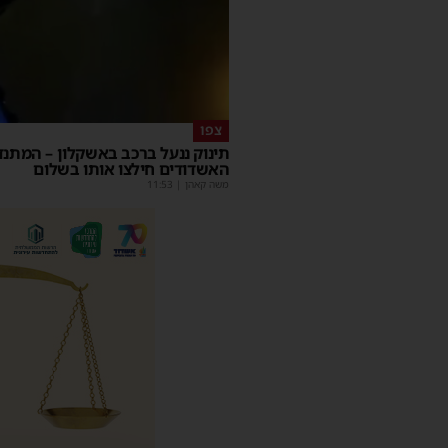
צפו
תינוק ננעל ברכב באשקלון – המתנד
האשדודים חילצו אותו בשלום
משה קאהן
|
11:53