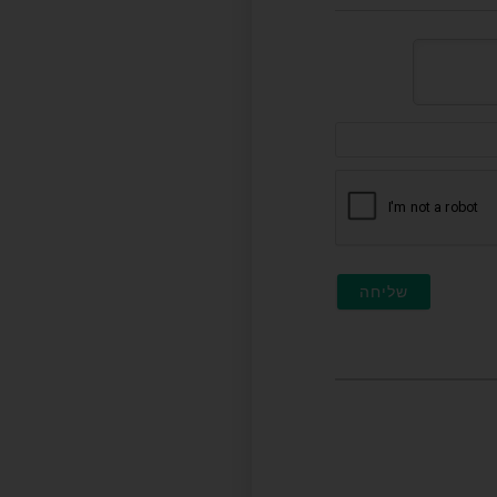
דוא"ל
(לא
חובה)