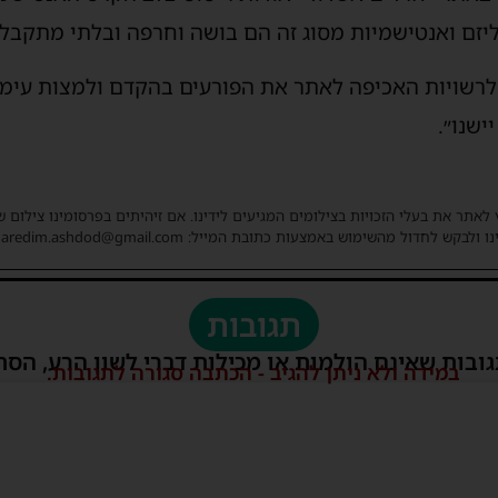
ליזם ואנטישמיות מסוג זה הם בושה וחרפה ובלתי מתקבלי
 לרשויות האכיפה לאתר את הפורעים בהקדם ולמצות עימ
ישנו״.
 לאתר את בעלי הזכויות בצילומים המגיעים לידינו. אם זיהיתים בפרסומינו צילום 
ו ולבקש לחדול מהשימוש באמצעות כתובת המייל: haredim.ashdod@gmail.com
תגובות
גובות שאינם הולמות או מכילות דברי לשון הרע, הסת
במידה ולא ניתן להגיב - הכתבה סגורה לתגובות.