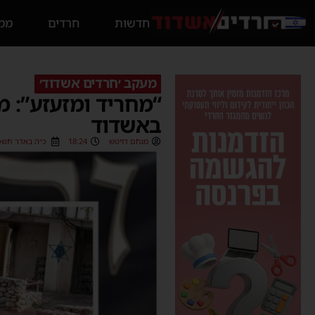
חדשות
חרדים
ממס
מעקב ׳חרדים אשדוד׳
“מחריד ומזעזע”: 
באשדוד
מנחם דויטש
18:24
כ״ה באדר תשפ״ה (/2025