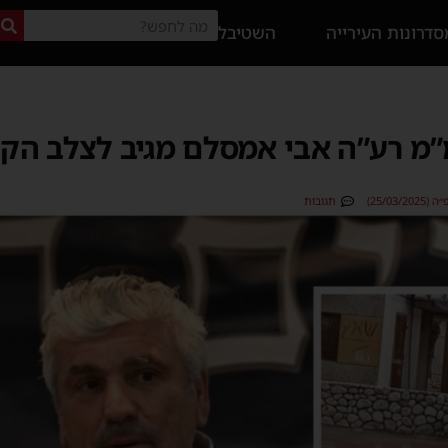
דרונות העירייה
השטיבל
מ”מ רע”ה אבי אמסלם מגיב לצלב הק
25/03)
תגובות