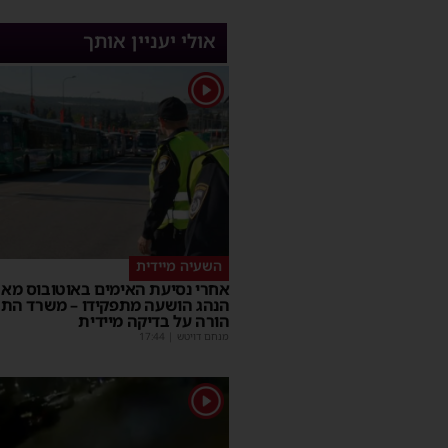
אולי יעניין אותך
1
השעיה מיידית
אחרי נסיעת האימים באוטובוס מאש
הנהג הושעה מתפקידו – משרד הת
הורה על בדיקה מיידית
מנחם דויטש
|
17:44
1