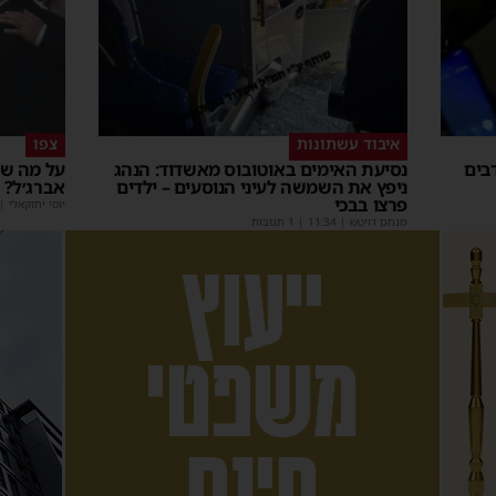
איבוד עשתונות
צפו
בים
נסיעת האימים באוטובוס מאשדוד: הנהג
על מה שו
ניפץ את השמשה לעיני הנוסעים – ילדים
אברג׳ל?
פרצו בבכי
יוסי יחזקאלי
|
מנחם דויטש
|
11:34
| 1 תגובות