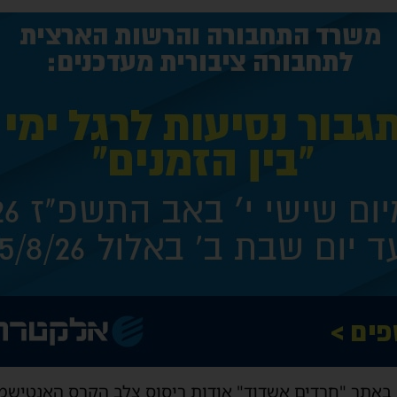
באתר "חרדים אשדוד" אודות ריסוס צלב הקרס האנטישמי 