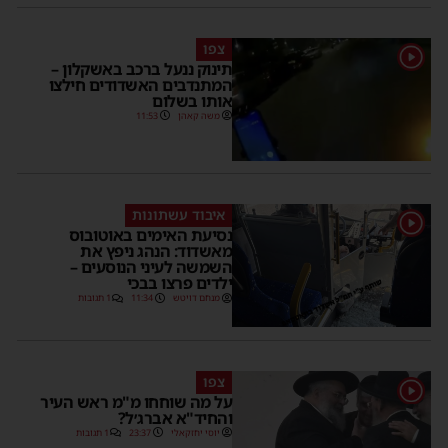
צפו
1
תינוק ננעל ברכב באשקלון –
המתנדבים האשדודים חילצו
אותו בשלום
משה קאהן
11:53
איבוד עשתונות
1
נסיעת האימים באוטובוס
מאשדוד: הנהג ניפץ את
השמשה לעיני הנוסעים –
ילדים פרצו בבכי
מנחם דויטש
11:34
1 תגובות
צפו
1
על מה שוחחו מ"מ ראש העיר
והחיד"א אברג׳ל?
יוסי יחזקאלי
23:37
1 תגובות