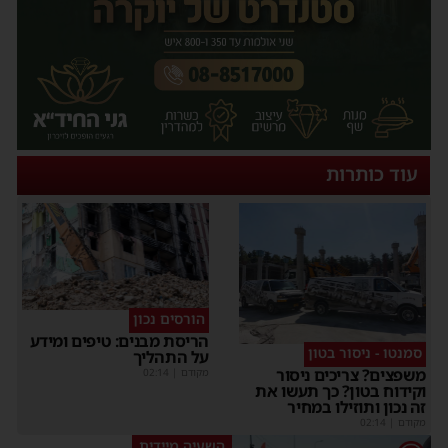
עוד כותרות
הורסים נכון
הריסת מבנים: טיפים ומידע
סמנטו - ניסור בטון
על התהליך
משפצים? צריכים ניסור
מקודם
|
02:14
וקידוח בטון? כך תעשו את
זה נכון ותוזילו במחיר
מקודם
|
02:14
השעיה מיידית
1