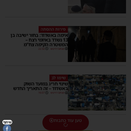
פירות ההסתה
אימה באשדוד: בחור ישיבה בן
13 נשדד באיומי רצח –
המשטרה הקימה צח”מ
מנחם דויטש
22:32
שימו לב
שינוי חריג במועד השוק
באשדוד – זה התאריך החדש
מנחם דויטש
16:07
טען עוד כתבות
שיתוף