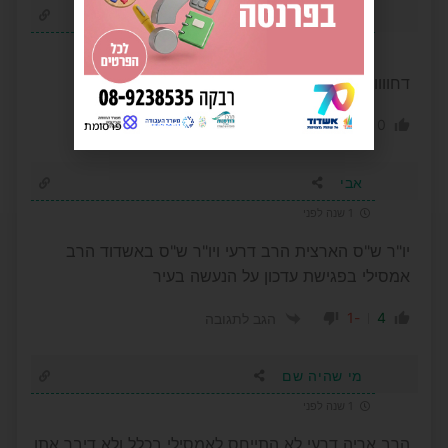
חיים
1 שנה לפני
דחווווווווווווף להעיף את אמסילי וכל חבורתו
-4
0
הגב לתגובה
פרסומת
אבי
1 שנה לפני
יו"ר ש"ס הארצית הרב דרעי ויו"ר ש"ס באשדוד הרב
אמסילי בפגישת עדכון על הנעשה בעיר
-1
4
הגב לתגובה
מי שהיה שם
1 שנה לפני
הרב אריה דרעי לא התייחס לאמסילי בכלל ולא דיבר אתו