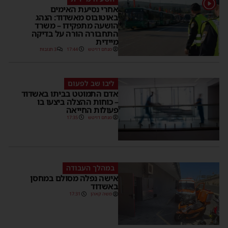
אחרי נסיעת האימים
באוטובוס מאשדוד: הנהג
הושעה מתפקידו – משרד
התחבורה הורה על בדיקה
מיידית
מנחם דויטש
17:44
3 תגובות
ליבו שב לפעום
אדם התמוטט בביתו באשדוד
– כוחות ההצלה ביצעו בו
פעולות החייאה
מנחם דויטש
17:35
במהלך העבודה
אישה נפלה מסולם במחסן
באשדוד
משה קאהן
17:31