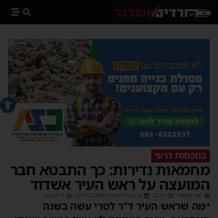
פתח סרג
בנוכחות דרעי
מחמאות נדירות: כך התבטא חבר
המועצה על ראש העיר אשדוד
יוסי יחזקאלי
22:34
ט׳ בכסלו תשפ״ה (10/12/2024)
7 תגובות
״מה שראש העיר ד”ר לסרי עשה בשנה