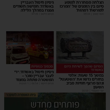
הצלחה מסחררת למופע
ניסיון חיסול העבריין
סיום בין הזמנים של 'המרכז
באשדוד: חמישה חשודים
למורשת' ו'מהות'
נעצרו במהלך הלילה
משה קאהן
|
09:34
מנחם דויטש
|
07:35
המיזם שהפך לשיחת היום
סכסוך כנופיות
באשדוד
ניסיון חיסול באשדוד: ירי
במשך 15 שעות: אלפי
לעבר עבריין מוכר –
בחורים גדשו את 'השטעטל'
המשטרה פתחה במצוד
ונהנו מרצף חוויות סביב
מנחם דויטש
|
06:54
| 1 תגובות
השעון
יוסי יחזקאלי
|
06:59