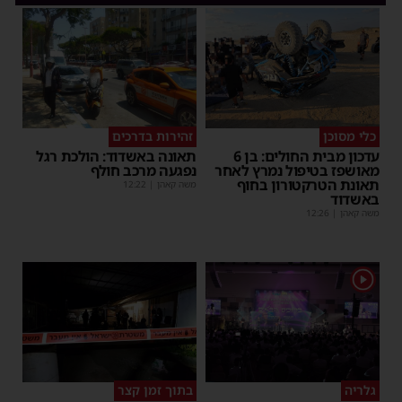
כלי מסוכן
זהירות בדרכים
עדכון מבית החולים: בן 6
תאונה באשדוד: הולכת רגל
מאושפז בטיפול נמרץ לאחר
נפגעה מרכב חולף
תאונת הטרקטורון בחוף
משה קאהן
|
12:22
באשדוד
משה קאהן
|
12:26
1
גלריה
בתוך זמן קצר