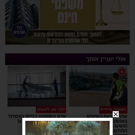
אולי יעניין אותך
1
השעיה מיידית
ליבו שב לפעום
אחרי נסיעת האימים
אדם התמוטט בביתו באשדוד
באוטובוס מאשדוד: הנהג
– כוחות ההצלה ביצעו בו
הושעה מתפקידו – משרד
פעולות החייאה
התחבורה הורה על בדיקה
מנחם דויטש
|
17:35