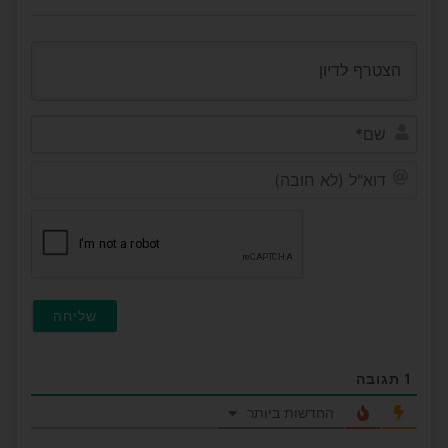
שם*
דוא"ל
(לא
חובה
1
תגובה
החדשות ביותר