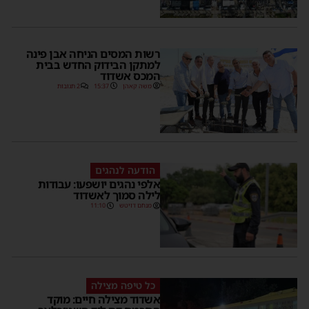
רשות המסים הניחה אבן פינה
למתקן הבידוק החדש בבית
המכס אשדוד
משה קאהן
15:37
2 תגובות
הודעה לנהגים
אלפי נהגים יושפעו: עבודות
לילה סמוך לאשדוד
מנחם דויטש
11:10
כל טיפה מצילה
אשדוד מצילה חיים: מוקד