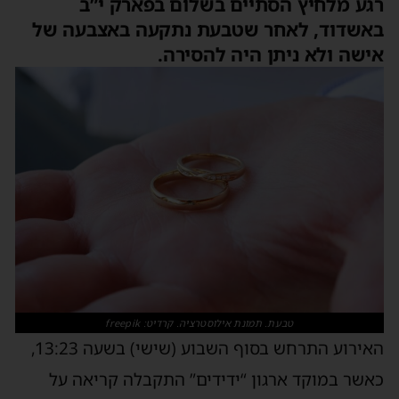
רגע מלחיץ הסתיים בשלום בפארק י”ב
באשדוד, לאחר שטבעת נתקעה באצבעה של
אישה ולא ניתן היה להסירה.
טבעת. תמונת אילוסטרציה. קרדיט: freepik
האירוע התרחש בסוף השבוע (שישי) בשעה 13:23,
כאשר במוקד ארגון “ידידים” התקבלה קריאה על