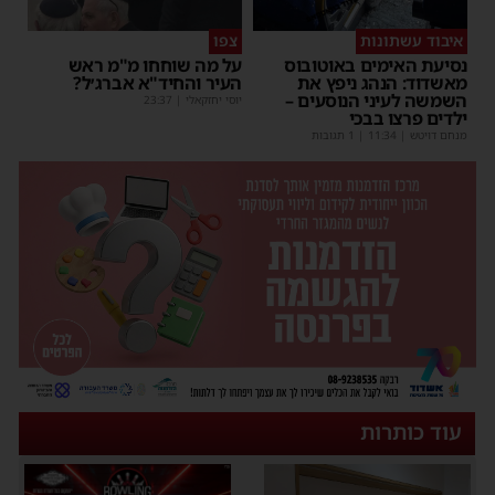
איבוד עשתונות
צפו
נסיעת האימים באוטובוס
על מה שוחחו מ"מ ראש
מאשדוד: הנהג ניפץ את
העיר והחיד"א אברג׳ל?
השמשה לעיני הנוסעים –
יוסי יחזקאלי
|
23:37
ילדים פרצו בבכי
מנחם דויטש
|
11:34
| 1 תגובות
עוד כותרות