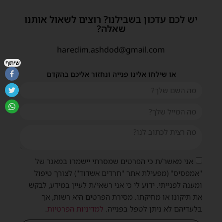
יש לכם עדכון בשבילנו? רוצים לשאול אותנו
שאלה?
haredim.ashdod@gmail.com
שיתוף
או שילחו אלינו פנייה ונחזור אליכם בהקדם
אני מאשר/ת כי הפרטים שמסרתי יישמרו במאגר של
"אמפסיס" (מפעילת אתר "חרדים אשדוד") לצורך טיפול
ומענה לפנייתי. ידוע לי כי אני רשאי/ת לעיין במידע, לבקש
את תיקונו או מחיקתו. מסירת הפרטים היא רשות, אך
בלעדיהם לא ניתן לטפל בפנייה.
למדיניות הפרטיות
.