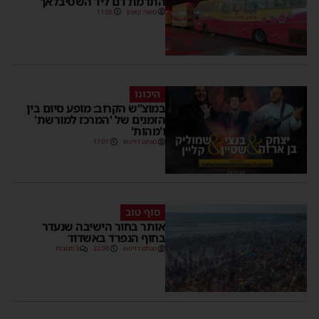
התרמת דם ליד השטיבלאך
משה קאהן
11:05
היכונו
במוצ”ש הקרוב: מופע סיום בין
הזמנים של 'המרכז למורשת'
ו'מהות'
מנחם דויטש
11:01
סוף טוב
אותר בחור הישיבה שנעדר
בחוף הנפרד באשדוד
מנחם דויטש
22:08
3 תגובות