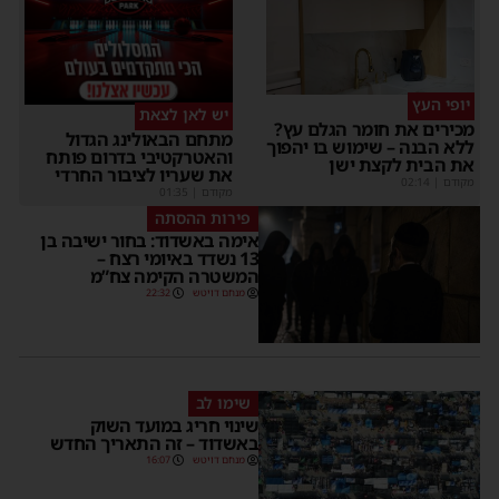
יופי העץ
יש לאן לצאת
מכירים את חומר הגלם עץ?
מתחם הבאולינג הגדול
ללא הבנה – שימוש בו יהפוך
והאטרקטיבי בדרום פותח
את הבית לקצת ישן
את שעריו לציבור החרדי
מקודם
|
02:14
מקודם
|
01:35
פירות ההסתה
אימה באשדוד: בחור ישיבה בן
13 נשדד באיומי רצח –
המשטרה הקימה צח”מ
מנחם דויטש
22:32
שימו לב
שינוי חריג במועד השוק
באשדוד – זה התאריך החדש
מנחם דויטש
16:07