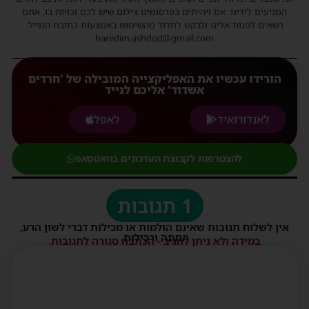
המגיעים לידינו. אם זיהיתים בפרסומינו צילום שיש לכם זכויות בו, אתם
רשאים לפנות אלינו ולבקש לחדול מהשימוש באמצעות כתובת המייל:
haredim.ashdod@gmail.com
הורידו עכשיו את האפליקצייה המובילה של 'חרדים
אשדוד' אליכם לנייד
לאנדורואיד
לאפל
להצטרפות לקבוצת העדכונים בוואטסאפ
1 תגובות
אין לשלוח תגובות שאינם הולמות או מכילות דברי לשון הרע,
הסתה ורכילות.
במידה ולא ניתן להגיב - הכתבה סגורה לתגובות.