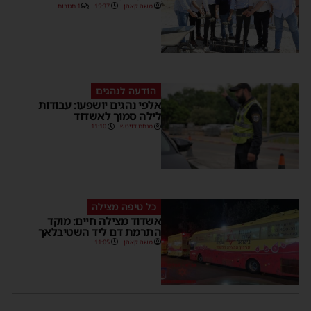
משה קאהן
15:37
1 תגובות
הודעה לנהגים
אלפי נהגים יושפעו: עבודות
לילה סמוך לאשדוד
מנחם דויטש
11:10
כל טיפה מצילה
אשדוד מצילה חיים: מוקד
התרמת דם ליד השטיבלאך
משה קאהן
11:05