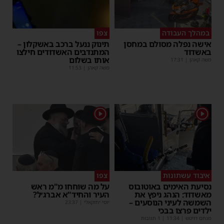
במהלך העבודה
צפו
אישה נפלה מסולם במחסן
תינוק ננעל ברכב באשקלון –
באשדוד
המתנדבים האשדודים חילצו
אותו בשלום
משה קאהן
|
17:31
משה קאהן
|
11:53
1
1
איבוד עשתונות
צפו
נסיעת האימים באוטובוס
על מה שוחחו מ"מ ראש
מאשדוד: הנהג ניפץ את
העיר והחיד"א אברג׳ל?
השמשה לעיני הנוסעים –
יוסי יחזקאלי
|
23:37
ילדים פרצו בבכי
מנחם דויטש
|
11:34
| 1 תגובות