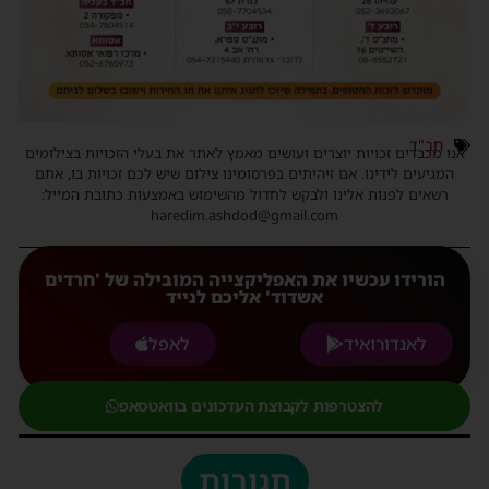
חב"ד
אנו מכבדים זכויות יוצרים ועושים מאמץ לאתר את בעלי הזכויות בצילומים
המגיעים לידינו. אם זיהיתים בפרסומינו צילום שיש לכם זכויות בו, אתם
רשאים לפנות אלינו ולבקש לחדול מהשימוש באמצעות כתובת המייל:
haredim.ashdod@gmail.com
הורידו עכשיו את האפליקצייה המובילה של 'חרדים
אשדוד' אליכם לנייד
לאנדורואיד
לאפל
להצטרפות לקבוצת העדכונים בוואטסאפ
תגובות