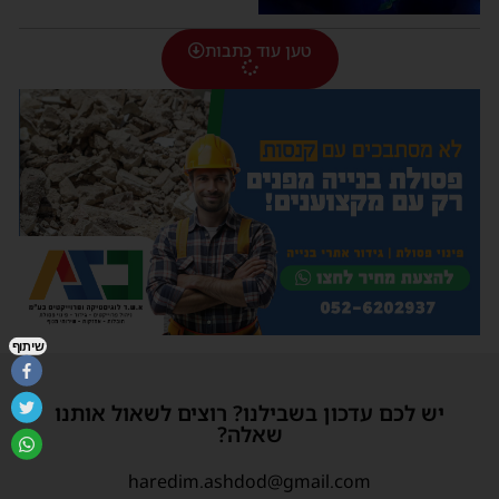
טען עוד כתבות
שיתוף
יש לכם עדכון בשבילנו? רוצים לשאול אותנו
שאלה?
haredim.ashdod@gmail.com