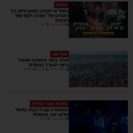
היכונו
במוצ”ש הקרוב: מופע סיום בין
הזמנים של 'המרכז למורשת'
ו'מהות'
מנחם דויטש
11:01
סוף טוב
אותר בחור הישיבה שנעדר
בחוף הנפרד באשדוד
מנחם דויטש
22:08
3 תגובות
סגירת מעגל מהירה
המשטרה עצרה קטין בחשד
שדקר נער באשדוד
משה קאהן
21:59