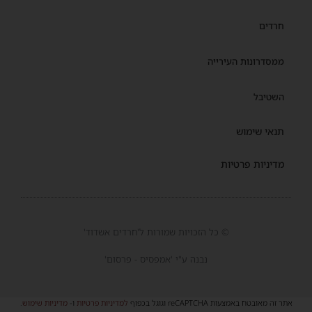
חרדים
ממסדרונות העירייה
השטיבל
תנאי שימוש
מדיניות פרטיות
© כל הזכויות שמורות ל'חרדים אשדוד'
נבנה ע"י 'אמפסיס - פרסום'
אתר זה מאובטח באמצעות reCAPTCHA וגוגל בכפוף
למדיניות פרטיות
ו-
מדיניות שימוש
.