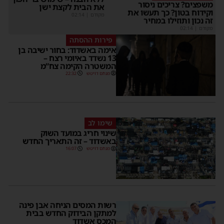
משפצים? צריכים ניסור
את הבית לקצת ישן
וקידוח בטון? כך תעשו את
מקודם
|
02:14
זה נכון ותוזילו במחיר
מקודם
|
02:14
פירות ההסתה
אימה באשדוד: בחור ישיבה בן
13 נשדד באיומי רצח –
המשטרה הקימה צח”מ
מנחם דויטש
22:32
שימו לב
שינוי חריג במועד השוק
באשדוד – זה התאריך החדש
מנחם דויטש
16:07
רשות המסים הניחה אבן פינה
למתקן הבידוק החדש בבית
המכס אשדוד