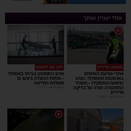
אולי יעניין אותך
1
השעיה מיידית
ליבו שב לפעום
אחרי נסיעת האימים
אדם התמוטט בביתו באשדוד
באוטובוס מאשדוד: הנהג
– כוחות ההצלה ביצעו בו
הושעה מתפקידו – משרד
פעולות החייאה
התחבורה הורה על בדיקה
מנחם דויטש
|
17:35
מיידית
מנחם דויטש
|
17:44
1