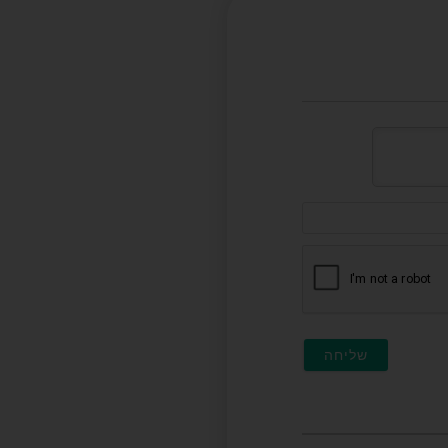
דוא"ל
(לא
חובה)