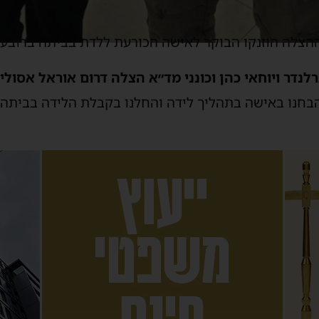
ההצלה הוזנקו הבוקר לאישה הכורעת ללדת בביתה ברובע ו
לנדר ויוחאי כהן וכונני מד״א הצלה דרום אוראל אסולין
בחנו באישה בתהליך לידה והחלנו בקבלת הלידה בביתה, 