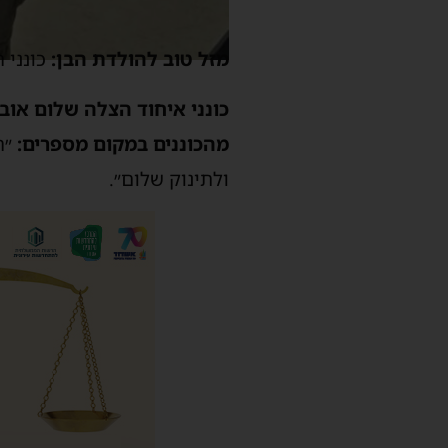
מזל טוב להולדת הבן:
כונני 
כונני איחוד הצלה שלום אובר
מהכוננים במקום מספרים:
״ה
ולתינוק שלום״.