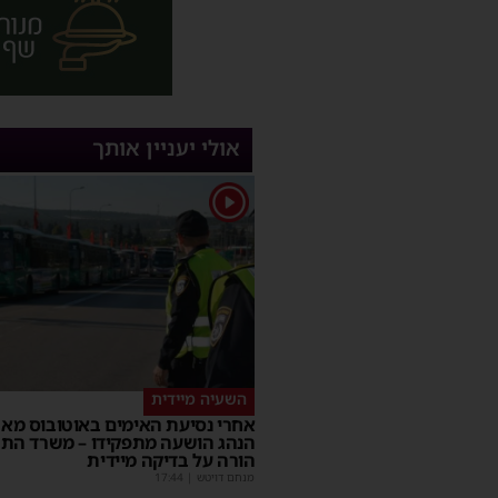
אולי יעניין אותך
1
השעיה מיידית
אחרי נסיעת האימים באוטובוס מאש
הנהג הושעה מתפקידו – משרד הת
הורה על בדיקה מיידית
מנחם דויטש
|
17:44