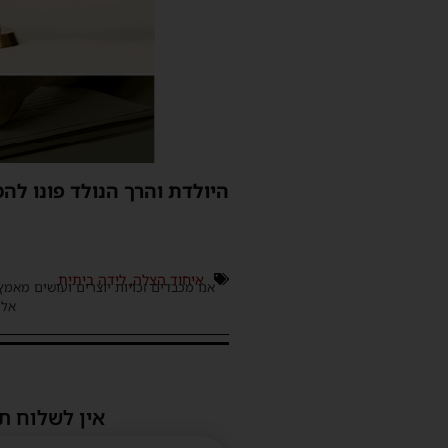
היולדת והרך הנולד פונו לה
איחוד הצלה
,
לידה ביתית
אנו מכבדים זכויות יוצרים ועושים מאמץ
אלינ
אין לשלוח ת