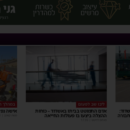
ליבו שב לפעום
במהלך ה
דוד:
אדם התמוטט בביתו באשדוד – כוחות
אישה נפל
חבורה
ההצלה ביצעו בו פעולות החייאה
משה קאהן
|
1
מנחם דויטש
|
17:35