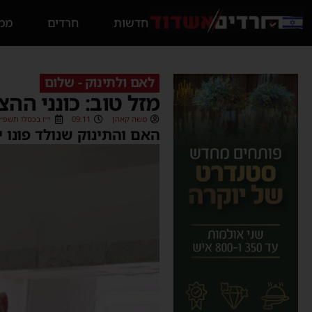
חדשות
חרדים
ממס
לאם ולתינוק - שלום
מזל טוב: כונני הה
משה קאהן
09:11
י״ז בכסלו תשפ״ו (7/12/2025
האם והתינוק שנולד פונו