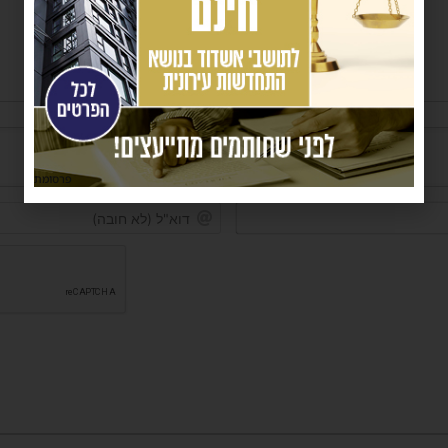
פרסומת
שם*