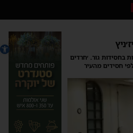
׳ניץ
פתח סרג
ת בחסידות גור. ׳חרדים
פי חסידים מהעיר