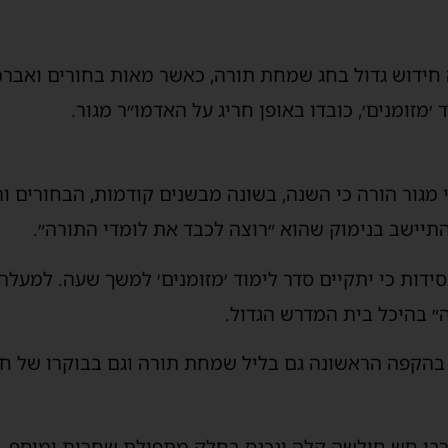
׳מזומנים׳, כובדו באופן חריג על האדמו״ר מגור.
י מגור הורה כי השנה, בשונה מבשנים קודמות, הבחורים 
תיישב בנימוק שהוא ״רוצה לכבד את לומדי התורה״.
חסידות כי יתקיים סדר לימוד ׳מזומנים׳ למשך שעה. למע
 בהיכל בית המדרש הגדול.
 בהקפה הראשונה גם בליל שמחת תורה וגם בבוקרו של חג.
 הרבי חש חולשה קלה ונכנס בחלק מתפילת שחרית ומוסף.