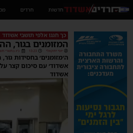
חדשות
חרדים
ממס
כך חגגו אלפי תושבי אשדוד
המזומנים בגור, הה
יוסי יחזקאלי
13:23
כ״ג בתשרי תשפ״ג (/2022
ה׳מזומנים׳ בחסידות גור,
אשדוד׳ עם סיכום קצר על 
אשדוד