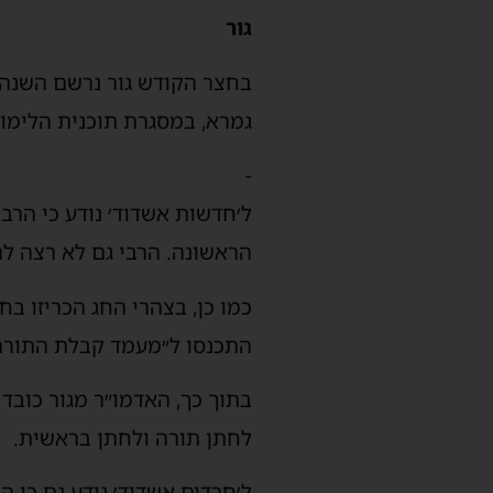
גור
גמרא, במסגרת תוכנית הלימוד 
-
ל׳חדשות אשדוד׳ נודע כי הרב
הראשונה. הרבי גם לא רצה לה
כמו כן, בצהרי החג הכריזו ב
התכנסו ל״מעמד קבלת התורה״
בתוך כך, האדמו״ר מגור כובד
לחתן תורה ולחתן בראשית.
ל׳חרדים אשדוד׳ נודע גם כי