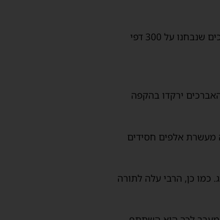
בחצר הקודש גור נרשם השנה חידוש גדול בחג שמחת תורה, כאשר מאות בחורים ואברכים שנבחנו על 300 דפי
והאברכים ירקדו בהקפה
לה מעשרת אלפים חסידים
 כמו כן, הרבי עלה לתורה
 מעבר לכך הוא השתתף