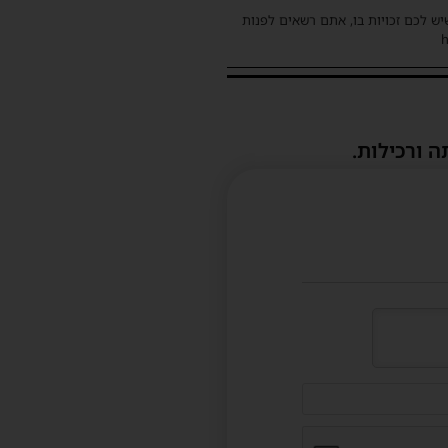
שיש לכם זכויות בו, אתם רשאים לפנות
ה ורכילות.
דוא"ל
(לא
חובה)