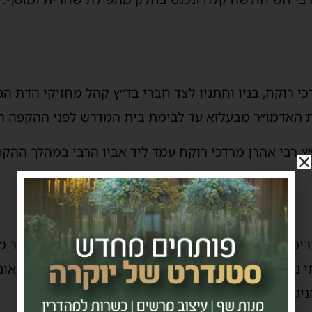
כי רוקח, בניו וחתניו לצד חברי בד״ץ קהל מחזיקי הדת הגה
את האדמו״ר מבעלזא עד לבימת בית המדרש לפני ההקפה ה
״צ רבי אהרן מרדכי רוקח עמד ליד אביו הרבי במהלך ההק
כת השולחן הטהור, ניגש הר"ר יוסף שרף אל האדמו״ר מוי
נכדותיו המאושפזות בבית החולים 'הדסה', לאחר התאונה
יגון ״שבת היא מלזעוק ורפואה קרובה לבוא״.