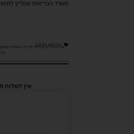
משרד הבריאות ממליץ לתושבים מעל ג
בדיקות קורונה
אנו מכבדים זכויות יוצרים ועושים מאמץ
אלינ
אין לשלוח ת