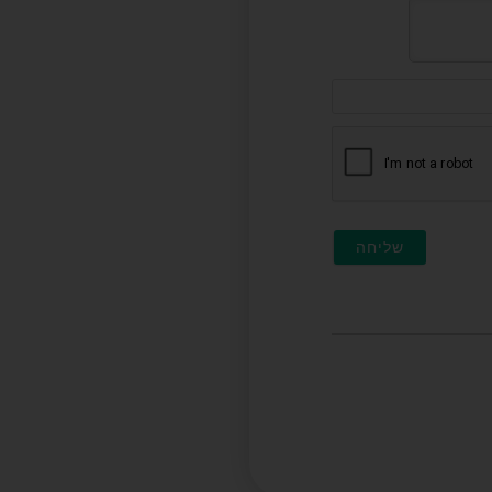
דוא"ל
(לא
חובה)