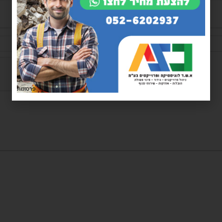
שם*
פרסומת