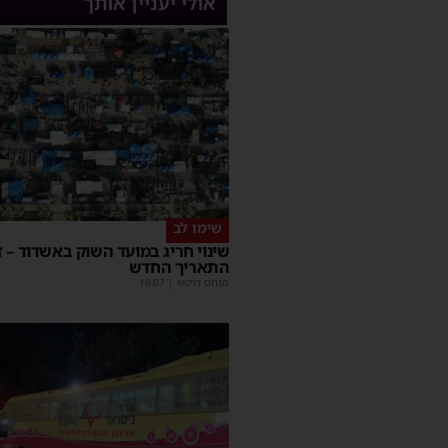
אולי יעניין אותך
שימו לב
שינוי חריג במועד השוק באשדוד – ז
התאריך החדש
מנחם דויטש
|
16:07