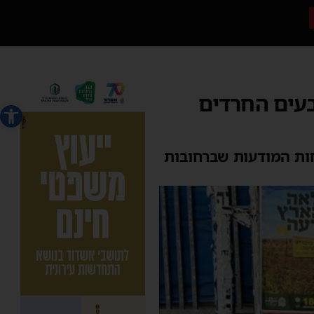
בעים החרדים
פתח סרג
חות המודעות שברחובות