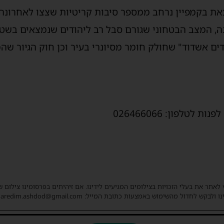
את בקמפיין נרחב ממספר סיבות קריטיות שצצו לאחרונה: ע
, המצב הבטחוני שגורם סבל רב ליהודים שנמצאים בשטח
ים אשדוד" שחולק חומר מסיונרי בעיר וכן חוק הגיור ש
טלפון: ‎026466066
 לאתר את בעלי הזכויות בצילומים המגיעים לידינו. אם זיהיתים בפרסומינו צילום 
ו ולבקש לחדול מהשימוש באמצעות כתובת המייל: haredim.ashdod@gmail.com