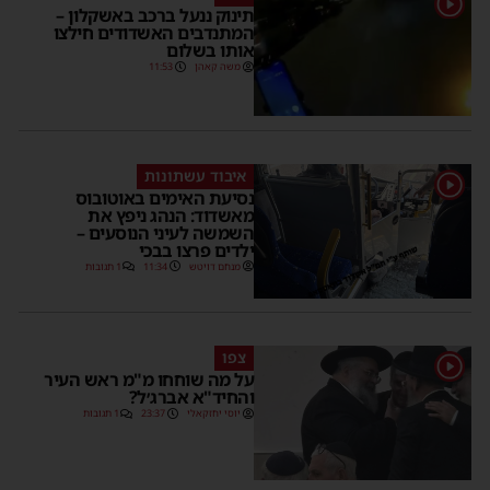
תינוק ננעל ברכב באשקלון –
המתנדבים האשדודים חילצו
אותו בשלום
משה קאהן
11:53
איבוד עשתונות
1
נסיעת האימים באוטובוס
מאשדוד: הנהג ניפץ את
השמשה לעיני הנוסעים –
ילדים פרצו בבכי
מנחם דויטש
11:34
1 תגובות
צפו
1
על מה שוחחו מ"מ ראש העיר
והחיד"א אברג׳ל?
יוסי יחזקאלי
23:37
1 תגובות