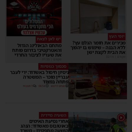
יופי העץ
יש לאן לצאת
מכירים את חומר הגלם עץ?
מתחם הבאולינג הגדול
ללא הבנה – שימוש בו יהפוך
והאטרקטיבי בדרום פותח
את הבית לקצת ישן
את שעריו לציבור החרדי
מקודם
|
02:14
מקודם
|
01:35
סכסוך כנופיות
ניסיון חיסול באשדוד: ירי לעבר
עבריין מוכר – המשטרה
פתחה במצוד
מנחם דויטש
06:54
1 תגובות
השעיה מיידית
1
אחרי נסיעת האימים
באוטובוס מאשדוד: הנהג
הושעה מתפקידו – משרד