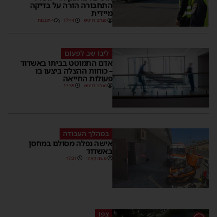
התחבורה הורה על בדיקה
מיידית
מנחם דויטש
17:44
4 תגובות
ליבו שב לפעום
אדם התמוטט בביתו באשדוד
– כוחות ההצלה ביצעו בו
פעולות החייאה
מנחם דויטש
17:35
במהלך העבודה
אישה נפלה מסולם במחסן
באשדוד
משה קאהן
17:31
צפו
1