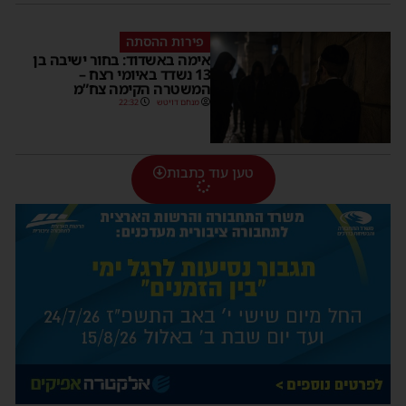
פירות ההסתה
אימה באשדוד: בחור ישיבה בן
13 נשדד באיומי רצח –
המשטרה הקימה צח”מ
מנחם דויטש
22:32
טען עוד כתבות