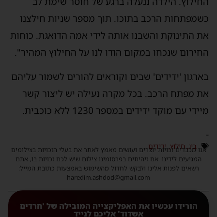
החילוץ. הילדה ננעלה ברגע של חוסר שימת לב
כשמפתחות הרכב בתוכו. תוך מספר שניות חילצנו
את התינוקת והשבנו אותה לידי אמהּ הדואגת. כוחות
החירום שנכחו במקום הודו לנו על החילוץ המהיר".
בארגון 'ידידים' שבים וקוראים להורים לשמור עליהם
את מפתח הרכב. בכל מקרה נעילה יש ליצור קשר
מיידי עם מוקד ידידים במספר 1230 ללא כוכבית.
-
ביג
,
חילוץ
,
ידידים
אנו מכבדים זכויות יוצרים ועושים מאמץ לאתר את בעלי הזכויות בצילומים
המגיעים לידינו. אם זיהיתים בפרסומינו צילום שיש לכם זכויות בו, אתם
רשאים לפנות אלינו ולבקש לחדול מהשימוש באמצעות כתובת המייל:
haredim.ashdod@gmail.com
הורידו עכשיו את האפליקצייה המובילה של 'חרדים
אשדוד' אליכם לנייד