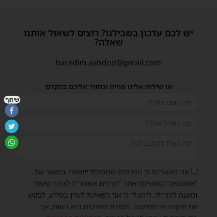
יש לכם עדכון בשבילנו? רוצים לשאול אותנו
שאלה?
haredim.ashdod@gmail.com
או שילחו אלינו פנייה ונחזור אליכם בהקדם
שיתוף
אני מאשר/ת כי הפרטים שמסרתי יישמרו במאגר של
"אמפסיס" (מפעילת אתר "חרדים אשדוד") לצורך טיפול
ומענה לפנייתי. ידוע לי כי אני רשאי/ת לעיין במידע, לבקש
את תיקונו או מחיקתו. מסירת הפרטים היא רשות, אך