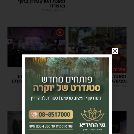
תאונת הטרקטורון בחוף
באשדוד
משה קאהן
|
12:26
1
זהירות בדרכים
גלריה
תאונה באשדוד: הולכת רגל
הצלחה מסחררת למופע
נפגעה מרכב חולף
סיום בין הזמנים של 'המרכז
למורשת' ו'מהות'
משה קאהן
|
12:22
משה קאהן
|
09:34