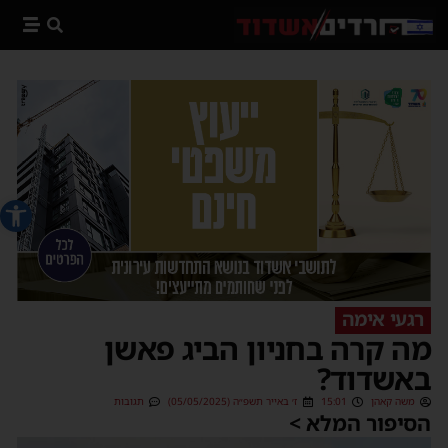
פתח סרג
רגעי אימה
מה קרה בחניון הביג פאשן
באשדוד?
משה קאהן
15:01
ז׳ באייר תשפ״ה (05/05/2025)
תגובות
הסיפור המלא >