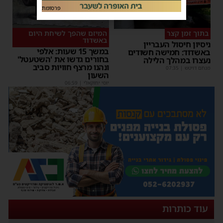
פרסומת
בתוך זמן קצר
המיזם שהפך לשיחת היום
באשדוד
ניסיון חיסול העבריין
במשך 15 שעות: אלפי
באשדוד: חמישה חשודים
בחורים גדשו את 'השטעטל'
נעצרו במהלך הלילה
ונהנו מרצף חוויות סביב
מנחם דויטש
|
07:35
השעון
יוסי יחזקאלי
|
06:59
עוד כותרות