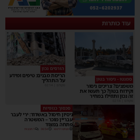
עוד כותרות
הורסים נכון
הריסת מבנים: טיפים ומידע
סמנטו - ניסור בטון
על התהליך
שפצים? צריכים ניסור
מקודם
|
02:14
קידוח בטון? כך תעשו את
ה נכון ותוזילו במחיר
קודם
|
02:14
סכסוך כנופיות
ניסיון חיסול באשדוד: ירי לעבר
עבריין מוכר – המשטרה
פתחה במצוד
מנחם דויטש
06:54
1 תגובות