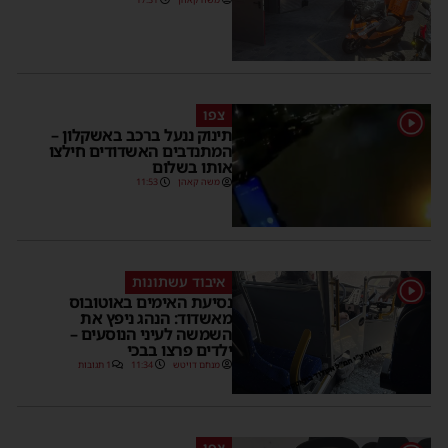
צפו
תינוק ננעל ברכב באשקלון –
המתנדבים האשדודים חילצו
אותו בשלום
משה קאהן
11:53
איבוד עשתונות
נסיעת האימים באוטובוס
מאשדוד: הנהג ניפץ את
השמשה לעיני הנוסעים –
ילדים פרצו בבכי
מנחם דויטש
11:34
1 תגובות
צפו