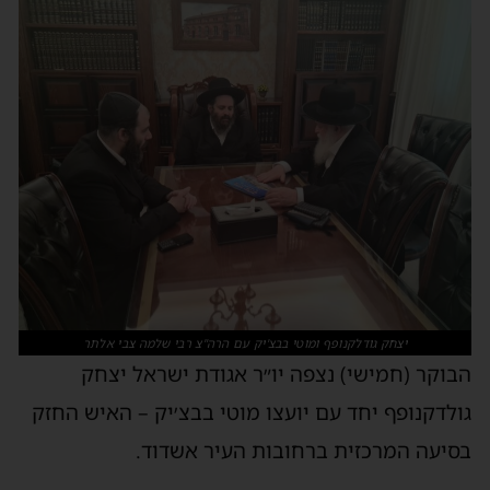
יצחק גודלקנופף ומוטי בבצ'יק עם הרה"צ רבי שלמה צבי אלתר
בוקר (חמישי) נצפה יו״ר אגודת ישראל יצחק
ולדקנופף יחד עם יועצו מוטי בבצ׳יק – האיש החזק
סיעה המרכזית ברחובות העיר אשדוד.