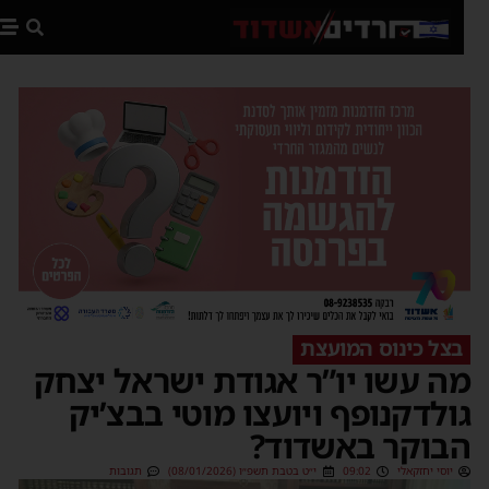
פת
בצל כינוס המועצת
ה עשו יו”ר אגודת ישראל יצחק
ולדקנופף ויועצו מוטי בבצ’יק
בוקר באשדוד?
יוסי יחזקאלי
09:02
י״ט בטבת תשפ״ו (08/01/2026)
תגובות