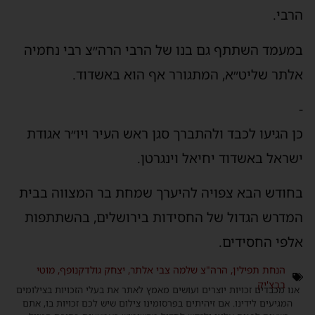
רבי.
מעמד השתתף גם בנו של הרבי הרה״צ רבי נחמיה
לתר שליט״א, המתגורר אף הוא באשדוד.
ן הגיעו לכבד ולהתברך סגן ראש העיר ויו״ר אגודת
שראל באשדוד יחיאל וינגרטן.
חודש הבא צפויה להיערך שמחת בר המצווה בבית
מדרש הגדול של החסידות בירושלים, בהשתתפות
לפי החסידים.
הנחת תפילין
,
הרה"צ שלמה צבי אלתר
,
יצחק גולדקנופף
,
מוטי
בבצ'יק
נו מכבדים זכויות יוצרים ועושים מאמץ לאתר את בעלי הזכויות בצילומים
המגיעים לידינו. אם זיהיתים בפרסומינו צילום שיש לכם זכויות בו, אתם