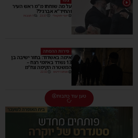
על מה שוחחו מ"מ ראש העיר
והחיד"א אברג׳ל?
יוסי יחזקאלי
23:37
1 תגובות
פירות ההסתה
אימה באשדוד: בחור ישיבה בן
13 נשדד באיומי רצח –
המשטרה הקימה צח”מ
מנחם דויטש
22:32
טען עוד כתבות