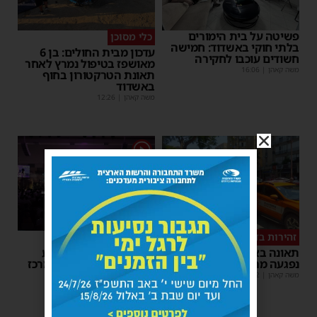
פשיטה על בית הימורים
כלי מסוכן
בלתי חוקי באשדוד: חמישה
עדכון מבית החולים: בן 6
חשודים עוכבו לחקירה
מאושפז בטיפול נמרץ לאחר
משה קאהן
|
16:06
תאונת הטרקטורון בחוף
באשדוד
משה קאהן
|
12:26
1
זהירות בדרכים
גלריה
תאונה באשדוד: הולכת רגל
הצלחה מסחררת למופע
נפגעה מרכב חולף
סיום בין הזמנים של 'המרכז
למורשת' ו'מהות'
משה קאהן
|
12:22
משה קאהן
|
09:34