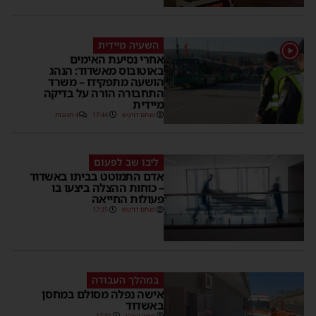
השעיה מיידית
אחרי נסיעת האימים
באוטובוס מאשדוד: הנהג
הושעה מתפקידו – משרד
התחבורה הורה על בדיקה
מיידית
מנחם דויטש
17:44
4 תגובות
ליבו שב לפעום
אדם התמוטט בביתו באשדוד
– כוחות ההצלה ביצעו בו
פעולות החייאה
מנחם דויטש
17:35
במהלך העבודה
אישה נפלה מסולם במחסן
באשדוד
משה קאהן
17:31