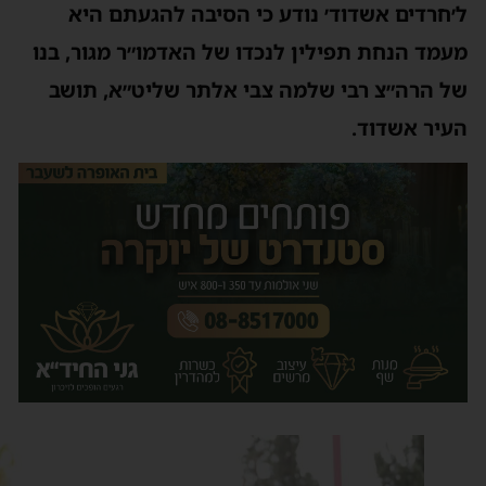
׳חרדים אשדוד׳ נודע כי הסיבה להגעתם היא
עמד הנחת תפילין לנכדו של האדמו״ר מגור, בנו
ל הרה״צ רבי שלמה צבי אלתר שליט״א, תושב
עיר אשדוד.