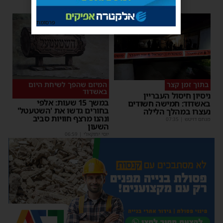
פרסומת
בתוך זמן קצר
המיזם שהפך לשיחת היום
באשדוד
ניסיון חיסול העבריין
במשך 15 שעות: אלפי
באשדוד: חמישה חשודים
בחורים גדשו את 'השטעטל'
נעצרו במהלך הלילה
ונהנו מרצף חוויות סביב
מנחם דויטש
|
07:35
השעון
יוסי יחזקאלי
|
06:59