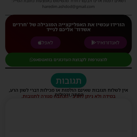
רשאים לפנות אלינו ולבקש לחדול מהשימוש באמצעות כתובת המייל:
haredim.ashdod@gmail.com
הורידו עכשיו את האפליקצייה המובילה של 'חרדים
אשדוד' אליכם לנייד
לאנדורואיד
לאפל
להצטרפות לקבוצת העדכונים בוואטסאפ
תגובות
אין לשלוח תגובות שאינם הולמות או מכילות דברי לשון הרע,
הסתה ורכילות.
במידה ולא ניתן להגיב - הכתבה סגורה לתגובות.