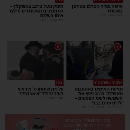
אישה נפלה מסולם במחסן
תינוק ננעל ברכב באשקלון –
באשדוד
המתנדבים האשדודים חילצו
אותו בשלום
משה קאהן
|
17:31
משה קאהן
|
11:53
1
1
איבוד עשתונות
צפו
נסיעת האימים באוטובוס
על מה שוחחו מ"מ ראש
מאשדוד: הנהג ניפץ את
העיר והחיד"א אברג׳ל?
השמשה לעיני הנוסעים –
יוסי יחזקאלי
|
23:37
ילדים פרצו בבכי
מנחם דויטש
|
11:34
| 1 תגובות