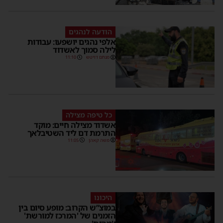
הודעה לנהגים
אלפי נהגים יושפעו: עבודות
לילה סמוך לאשדוד
מנחם דויטש
11:10
כל טיפה מצילה
אשדוד מצילה חיים: מוקד
התרמת דם ליד השטיבלאך
משה קאהן
11:05
היכונו
במוצ”ש הקרוב: מופע סיום בין
הזמנים של 'המרכז למורשת'