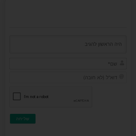
שם*
דוא"ל
(לא
חובה