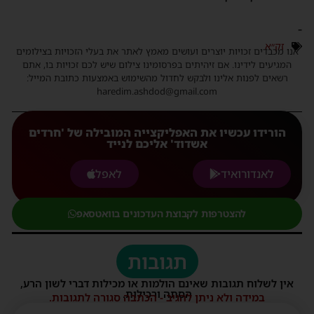
-
זק״א
אנו מכבדים זכויות יוצרים ועושים מאמץ לאתר את בעלי הזכויות בצילומים
המגיעים לידינו. אם זיהיתים בפרסומינו צילום שיש לכם זכויות בו, אתם
רשאים לפנות אלינו ולבקש לחדול מהשימוש באמצעות כתובת המייל:
haredim.ashdod@gmail.com
הורידו עכשיו את האפליקצייה המובילה של 'חרדים
אשדוד' אליכם לנייד
לאנדורואיד
לאפל
להצטרפות לקבוצת העדכונים בוואטסאפ
תגובות
אין לשלוח תגובות שאינם הולמות או מכילות דברי לשון הרע,
הסתה ורכילות.
במידה ולא ניתן להגיב - הכתבה סגורה לתגובות.