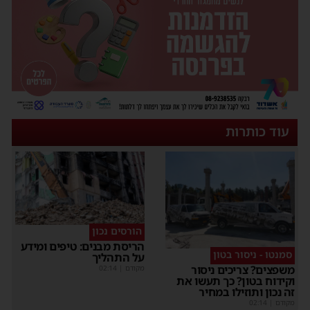
עוד כותרות
הורסים נכון
הריסת מבנים: טיפים ומידע
סמנטו - ניסור בטון
על התהליך
משפצים? צריכים ניסור
מקודם
|
02:14
וקידוח בטון? כך תעשו את
זה נכון ותוזילו במחיר
מקודם
|
02:14