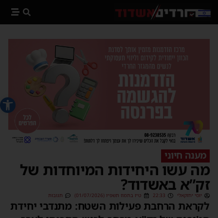
פתח סרג
מענה חיוני
מה עשו היחידות המיוחדות של
זק”א באשדוד?
יוסי יחזקאלי
22:33
ט״ז בתמוז תשפ״ו (01/07/2026)
תגובות
לקראת הרחבת פעילות השטח: מתנדבי יחידת