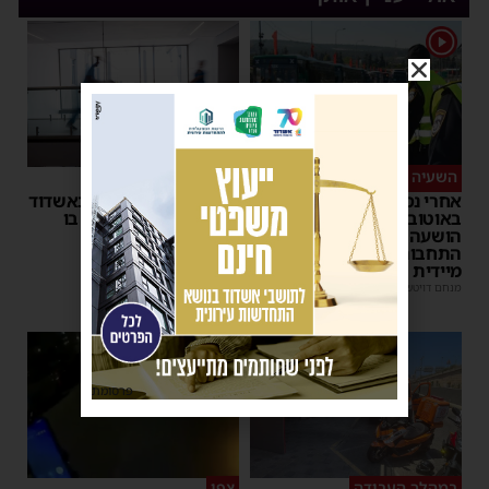
1
השעיה מיידית
ליבו שב לפעום
אחרי נסיעת האימים
אדם התמוטט בביתו באשדוד
באוטובוס מאשדוד: הנהג
– כוחות ההצלה ביצעו בו
הושעה מתפקידו – משרד
פעולות החייאה
התחבורה הורה על בדיקה
מנחם דויטש
|
17:35
מיידית
מנחם דויטש
|
17:44
1
פרסומת
במהלך העבודה
צפו