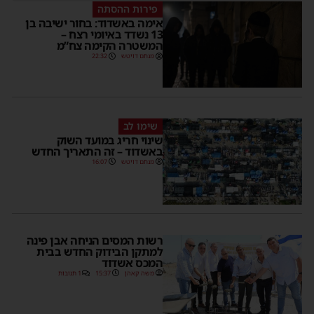
פירות ההסתה
אימה באשדוד: בחור ישיבה בן
13 נשדד באיומי רצח –
המשטרה הקימה צח”מ
מנחם דויטש
22:32
שימו לב
שינוי חריג במועד השוק
באשדוד – זה התאריך החדש
מנחם דויטש
16:07
רשות המסים הניחה אבן פינה
למתקן הבידוק החדש בבית
המכס אשדוד
משה קאהן
15:37
1 תגובות