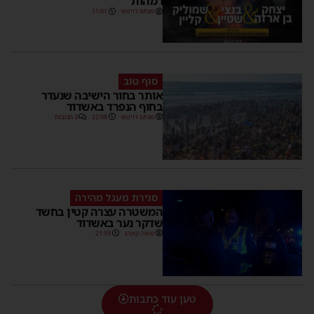
ו'מהות'
מנחם דויטש
11:01
סוף טוב
אותר בחור הישיבה שנעדר
בחוף הנפרד באשדוד
מנחם דויטש
22:08
3 תגובות
סגירת מעגל מהירה
המשטרה עצרה קטין בחשד
שדקר נער באשדוד
משה קאהן
21:59
טען עוד כתבות