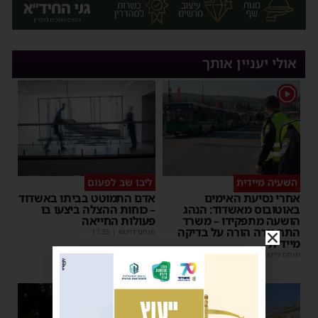
אולי יעניין אותך
1
השעיה מיידית
ליבו שב לפעום
אחרי נסיעת האימים
אדם התמוטט בביתו באשדוד
באוטובוס מאשדוד: הנהג
– כוחות ההצלה ביצעו בו
הושעה מתפקידו – משרד
פעולות החייאה
התחבורה הורה על בדיקה
מנחם דויטש
|
17:35
מיידית
מנחם דויטש
|
17:44
1