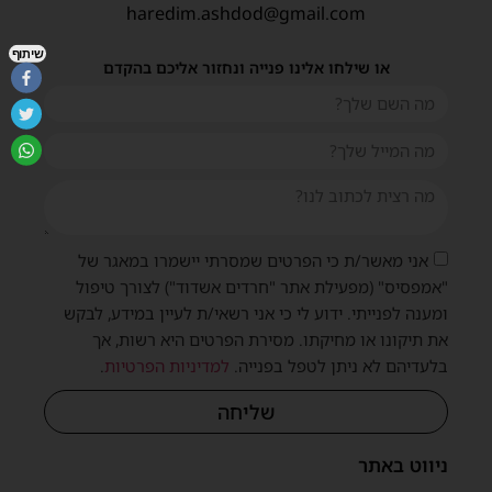
haredim.ashdod@gmail.com
שיתוף
או שילחו אלינו פנייה ונחזור אליכם בהקדם
אני מאשר/ת כי הפרטים שמסרתי יישמרו במאגר של
"אמפסיס" (מפעילת אתר "חרדים אשדוד") לצורך טיפול
ומענה לפנייתי. ידוע לי כי אני רשאי/ת לעיין במידע, לבקש
את תיקונו או מחיקתו. מסירת הפרטים היא רשות, אך
בלעדיהם לא ניתן לטפל בפנייה.
למדיניות הפרטיות
.
שליחה
ניווט באתר