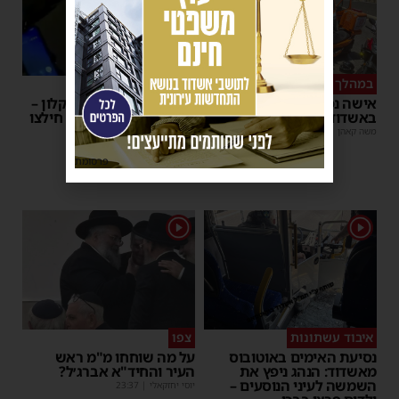
במהלך העבודה
צפו
אישה נפלה מסולם במחסן
תינוק ננעל ברכב באשקלון –
באשדוד
המתנדבים האשדודים חילצו
אותו בשלום
משה קאהן
|
17:31
משה קאהן
|
11:53
פרסומת
1
1
איבוד עשתונות
צפו
נסיעת האימים באוטובוס
על מה שוחחו מ"מ ראש
מאשדוד: הנהג ניפץ את
העיר והחיד"א אברג׳ל?
השמשה לעיני הנוסעים –
יוסי יחזקאלי
|
23:37