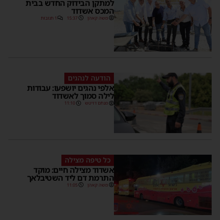
למתקן הבידוק החדש בבית
המכס אשדוד
משה קאהן
15:37
1 תגובות
הודעה לנהגים
אלפי נהגים יושפעו: עבודות
לילה סמוך לאשדוד
מנחם דויטש
11:10
כל טיפה מצילה
אשדוד מצילה חיים: מוקד
התרמת דם ליד השטיבלאך
משה קאהן
11:05