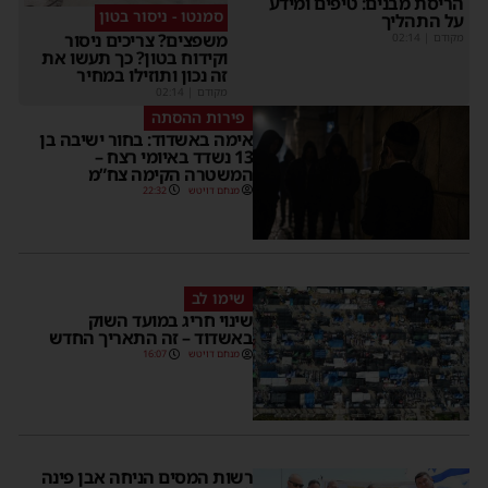
הריסת מבנים: טיפים ומידע
סמנטו - ניסור בטון
על התהליך
משפצים? צריכים ניסור
מקודם
|
02:14
וקידוח בטון? כך תעשו את
זה נכון ותוזילו במחיר
מקודם
|
02:14
פירות ההסתה
אימה באשדוד: בחור ישיבה בן
13 נשדד באיומי רצח –
המשטרה הקימה צח”מ
מנחם דויטש
22:32
שימו לב
שינוי חריג במועד השוק
באשדוד – זה התאריך החדש
מנחם דויטש
16:07
רשות המסים הניחה אבן פינה