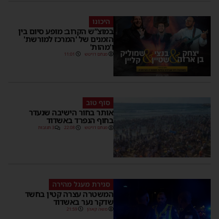
היכונו
במוצ”ש הקרוב: מופע סיום בין
הזמנים של 'המרכז למורשת'
ו'מהות'
מנחם דויטש
11:01
סוף טוב
אותר בחור הישיבה שנעדר
בחוף הנפרד באשדוד
מנחם דויטש
22:08
3 תגובות
סגירת מעגל מהירה
המשטרה עצרה קטין בחשד
שדקר נער באשדוד
משה קאהן
21:59