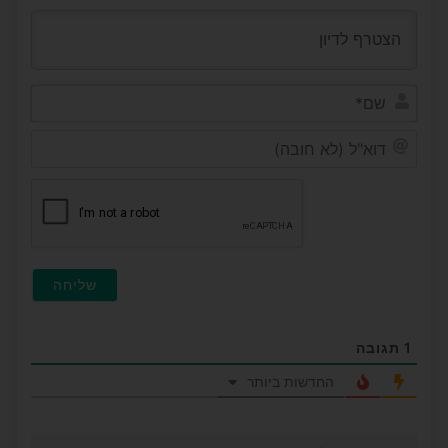
שם*
דוא"ל
(לא
חובה
1
תגובה
החדשות ביותר