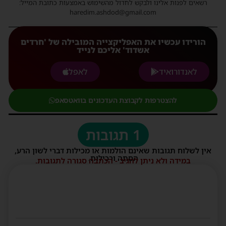
רשאים לפנות אלינו ולבקש לחדול מהשימוש באמצעות כתובת המייל:
haredim.ashdod@gmail.com
הורידו עכשיו את האפליקצייה המובילה של 'חרדים
אשדוד' אליכם לנייד
לאנדורואיד
לאפל
להצטרפות לקבוצת העדכונים בוואטסאפ
1 תגובות
אין לשלוח תגובות שאינם הולמות או מכילות דברי לשון הרע,
הסתה ורכילות.
במידה ולא ניתן להגיב - הכתבה סגורה לתגובות.