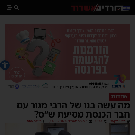
פתח סרג
אחדות
מה עשה בנו של הרבי מגור עם
חבר הכנסת מסיעת ש”ס?
יוסי יחזקאלי
12:44
ו׳ באייר תשפ״ד (14/05/2024)
תגובה אחת