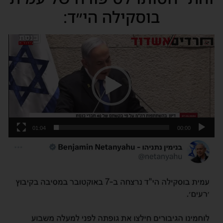
בוסקילה הי״ד:
נגן
וידאו
01:04
00:00