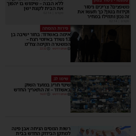
ללא הבנה – שימוש בו יהפוך
משפצים? צריכים ניסור
את הבית לקצת ישן
וקידוח בטון? כך תעשו את
מקודם
|
02:14
זה נכון ותוזילו במחיר
מקודם
|
02:14
פירות ההסתה
אימה באשדוד: בחור ישיבה בן
13 נשדד באיומי רצח –
המשטרה הקימה צח”מ
מנחם דויטש
22:32
שימו לב
שינוי חריג במועד השוק
באשדוד – זה התאריך החדש
מנחם דויטש
16:07
רשות המסים הניחה אבן פינה
למתקן הבידוק החדש בבית