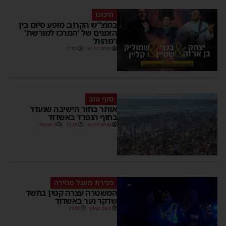
היכונו
במוצ”ש הקרוב: מופע סיום בין
הזמנים של 'המרכז למורשת'
ו'מהות'
מנחם דויטש
11:01
סוף טוב
אותר בחור הישיבה שנעדר
בחוף הנפרד באשדוד
מנחם דויטש
22:08
3 תגובות
סגירת מעגל מהירה
המשטרה עצרה קטין בחשד
שדקר נער באשדוד
משה קאהן
21:59