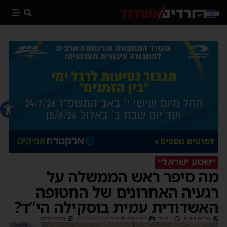
פתח סרג
״שמע ישראל״
מה סיפר ראש הממשלה על
רגעיה האחרונים של החטופה
האשדודית עמית בוסקילה הי”ד?
מנחם דויטש
18:17
י״ט באייר תשפ״ד (27/05/2024)
תגובה אחת