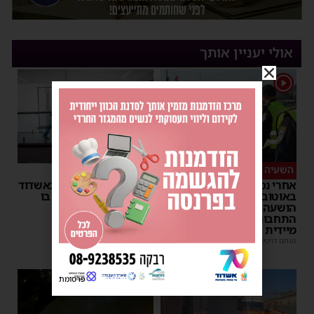
אולי יעניין אותך
1
השעיה מיידית
ליבו שב לפעום
אחרי נסיעת האימים
אדם התמוטט בביתו באשדוד
באוטובוס מאשדוד: הנהג
– כוחות ההצלה ביצעו בו
הושעה מתפקידו – משרד
פעולות החייאה
התחבורה הורה על בדיקה
מנחם דויטש
|
17:35
מיידית
מנחם דויטש
|
17:44
| 3 תגובות
1
פרסומת