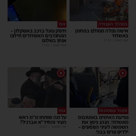
במהלך העבודה
צפו
אישה נפלה מסולם במחסן
תינוק ננעל ברכב באשקלון –
באשדוד
המתנדבים האשדודים חילצו
אותו בשלום
משה קאהן
|
17:31
משה קאהן
|
11:53
1
1
איבוד עשתונות
צפו
נסיעת האימים באוטובוס
על מה שוחחו מ"מ ראש
מאשדוד: הנהג ניפץ את
העיר והחיד"א אברג׳ל?
השמשה לעיני הנוסעים –
יוסי יחזקאלי
|
23:37
ילדים פרצו בבכי