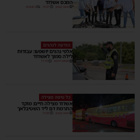
המכס אשדוד
משה קאהן
15:37
2 תגובות
הודעה לנהגים
אלפי נהגים יושפעו: עבודות
לילה סמוך לאשדוד
מנחם דויטש
11:10
כל טיפה מצילה
אשדוד מצילה חיים: מוקד
התרמת דם ליד השטיבלאך
משה קאהן
11:05