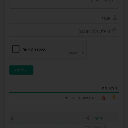
שם*
דוא"ל
(לא
חובה
1
תגובה
החדשות ביותר
אזרח
2 שנים לפני