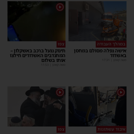
1
במהלך העבודה
צפו
אישה נפלה מסולם במחסן
תינוק ננעל ברכב באשקלון –
באשדוד
המתנדבים האשדודים חילצו
אותו בשלום
משה קאהן
|
17:31
משה קאהן
|
11:53
1
1
איבוד עשתונות
צפו