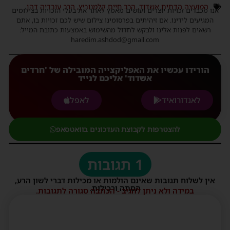
המועצה הדתית אשדוד
,
הרב חיים קלמנוביץ
,
הרב עובדיה דהן
אנו מכבדים זכויות יוצרים ועושים מאמץ לאתר את בעלי הזכויות בצילומים
המגיעים לידינו. אם זיהיתים בפרסומינו צילום שיש לכם זכויות בו, אתם
רשאים לפנות אלינו ולבקש לחדול מהשימוש באמצעות כתובת המייל:
haredim.ashdod@gmail.com
הורידו עכשיו את האפליקצייה המובילה של 'חרדים
אשדוד' אליכם לנייד
לאנדורואיד
לאפל
להצטרפות לקבוצת העדכונים בוואטסאפ
1 תגובות
אין לשלוח תגובות שאינם הולמות או מכילות דברי לשון הרע,
הסתה ורכילות.
במידה ולא ניתן להגיב - הכתבה סגורה לתגובות.