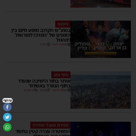
היכונו
במוצ”ש הקרוב: מופע סיום בין
הזמנים של 'המרכז למורשת'
ו'מהות'
מנחם דויטש
11:01
סוף טוב
אותר בחור הישיבה שנעדר
בחוף הנפרד באשדוד
מנחם דויטש
22:08
3 תגובות
שיתוף
סגירת מעגל מהירה
המשטרה עצרה קטין בחשד