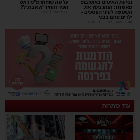
נסיעת האימים באוטובוס
על מה שוחחו מ"מ ראש
מאשדוד: הנהג ניפץ את
העיר והחיד"א אברג׳ל?
השמשה לעיני הנוסעים –
יוסי יחזקאלי
|
23:37
ילדים פרצו בבכי
מנחם דויטש
|
11:34
| 1 תגובות
עוד כותרות