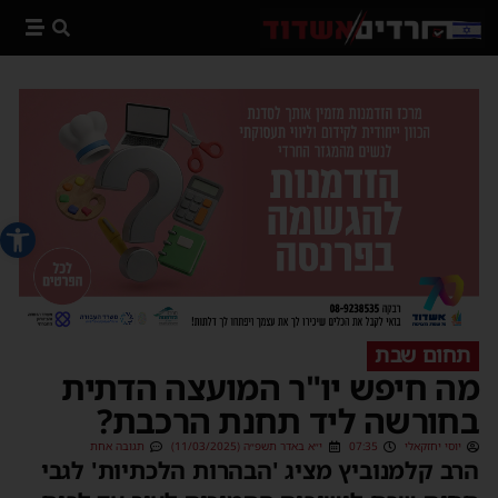
פתח סרג
תחום שבת
מה חיפש יו"ר המועצה הדתית
בחורשה ליד תחנת הרכבת?
יוסי יחזקאלי
07:35
י״א באדר תשפ״ה (11/03/2025)
תגובה אחת
הרב קלמנוביץ מציג 'הבהרות הלכתיות' לגבי