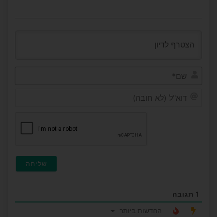
שם*
דוא"ל
(לא
חובה
1
תגובה
החדשות ביותר