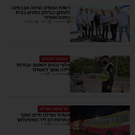
רשות המסים הניחה אבן פינה
למתקן הבידוק החדש בבית
המכס אשדוד
משה קאהן
15:37
1 תגובות
הודעה לנהגים
אלפי נהגים יושפעו: עבודות
לילה סמוך לאשדוד
מנחם דויטש
11:10
כל טיפה מצילה
אשדוד מצילה חיים: מוקד
התרמת דם ליד השטיבלאך
משה קאהן
11:05