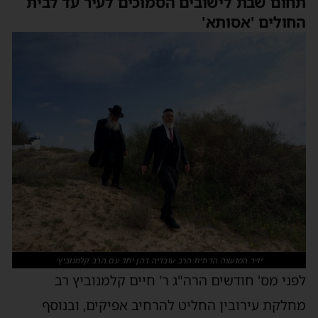
תחום שבת לישובים הסמוכים לעיר עד לבית
החולים 'אסותא'
יו״ר המועצה הדתית הרב עובדיה דהן יחד עם הרב קלמנוביץ׳
לפני מס' חודשים הרה"ג ר' חיים קלמנוביץ רב
מחלקת עירובין החליט להרחיב אפיקים, ובנוסף