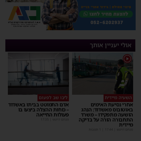
אולי יעניין אותך
1
השעיה מיידית
ליבו שב לפעום
אחרי נסיעת האימים
אדם התמוטט בביתו באשדוד
באוטובוס מאשדוד: הנהג
– כוחות ההצלה ביצעו בו
הושעה מתפקידו – משרד
פעולות החייאה
התחבורה הורה על בדיקה
מנחם דויטש
|
17:35
מיידית
מנחם דויטש
|
17:44
| 1 תגובות