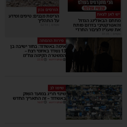
הורסים נכון
יש לאן לצאת
הריסת מבנים: טיפים ומידע
על התהליך
מתחם הבאולינג הגדול
והאטרקטיבי בדרום פותח
מקודם
|
02:14
את שעריו לציבור החרדי
מקודם
|
01:35
פירות ההסתה
אימה באשדוד: בחור ישיבה בן
13 נשדד באיומי רצח –
המשטרה הקימה צח”מ
מנחם דויטש
22:32
שימו לב
שינוי חריג במועד השוק
באשדוד – זה התאריך החדש
מנחם דויטש
16:07