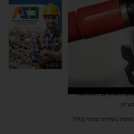
ות לליטר ויחצה את רף שבעה השקלים. ההחלטה
9 אוקטן נטול עופרת לצרכן בתחנה בשירות עצמי (כולל