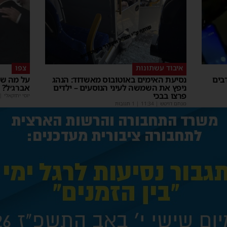
איבוד עשתונות
צפו
בים
נסיעת האימים באוטובוס מאשדוד: הנהג
על מה שו
ניפץ את השמשה לעיני הנוסעים – ילדים
אברג׳ל?
פרצו בבכי
יוסי יחזקאלי
|
מנחם דויטש
|
11:34
| 1 תגובות