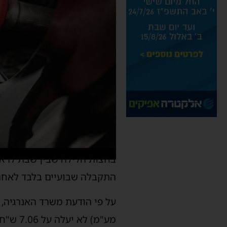
התקבלה שבועיים בלבד לאחר הורדת מס הבלו, ב- 43 
מע"מ) לא יעלה על 7.06 ש"ח לליטר, עליה של 12 אגורות מחודש קודם.