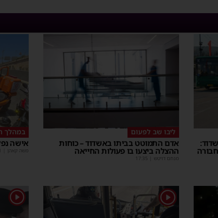
ליבו שב לפעום
במהלך ה
דוד:
אדם התמוטט בביתו באשדוד – כוחות
אישה נפל
חבורה
ההצלה ביצעו בו פעולות החייאה
משה קאהן
|
1
מנחם דויטש
|
17:35
1
1