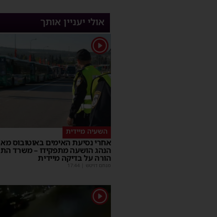
אולי יעניין אותך
1
השעיה מיידית
אחרי נסיעת האימים באוטובוס מאש
הנהג הושעה מתפקידו – משרד הת
הורה על בדיקה מיידית
מנחם דויטש
|
17:44
1