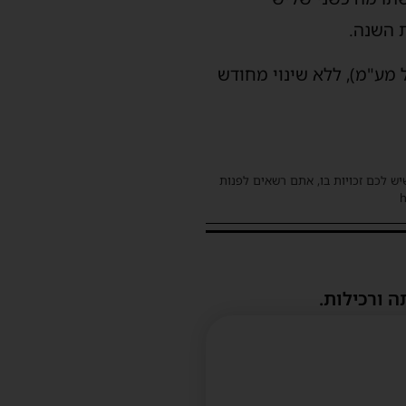
 השנה.
לא תעמוד על 21 אגורות לליטר (כולל מע"מ), ללא שינוי מחודש
שיש לכם זכויות בו, אתם רשאים לפנות
ה ורכילות.