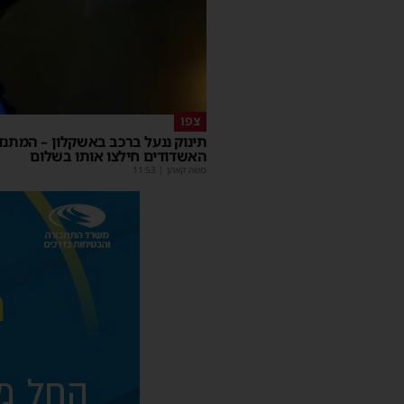
צפו
תינוק ננעל ברכב באשקלון – המתנד
האשדודים חילצו אותו בשלום
משה קאהן
|
11:53