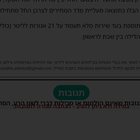
ב הבלו כתוצאה מעליית מדד המחירים לצרכן החל מתחילת
ממשרד האנרגיה נמסר גם כי תוספת בעד שירות מ
לילה בין שבת לראשון.
 לאתר את בעלי הזכויות בצילומים המגיעים לידינו. אם זיהיתים בפרסומינו צילום 
ו ולבקש לחדול מהשימוש באמצעות כתובת המייל: haredim.ashdod@gmail.com
תגובות
גובות שאינם הולמות או מכילות דברי לשון הרע, הסת
במידה ולא ניתן להגיב - הכתבה סגורה לתגובות.