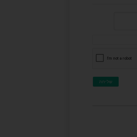
דוא"ל
(לא
חובה)