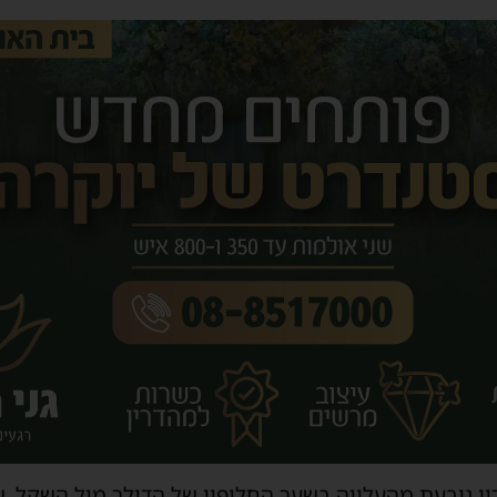
ן נובעת מהעלייה בשער החליפין של הדולר מול השקל, 