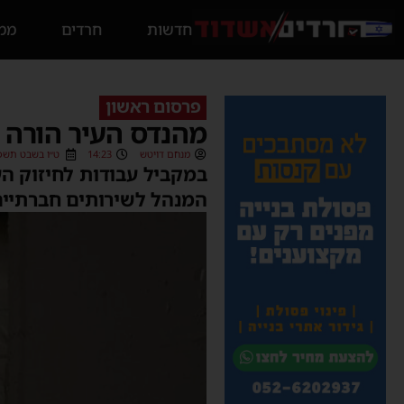
חדשות
חרדים
ממס
פרסום ראשון
מהנדס העיר הורה ע
מנחם דויטש
14:23
ט״ו בשבט תשפ״ג (2/2023
במקביל עבודות לחיזוק הע
המנהל לשירותים חברתיים 