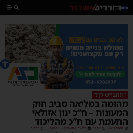
פתח סרג
“תתבייש לך!”
מהומה במליאה סביב חוק
המעונות – ח”כ ינון אזולאי
התעמת עם ח”כ מהליכוד
מנחם דויטש
14:51
י״א בסיון תשפ״ו (27/05/2026)
תגובות