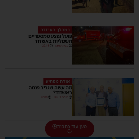
במהלך העבודה
פועל נפצע ממספריים
חשמליות באשדוד
משה קאהן
22:14
אורח מפתיע
מה עשה שגריר פנמה
באשדוד?
מנחם דויטש
22:08
טען עוד כתבות