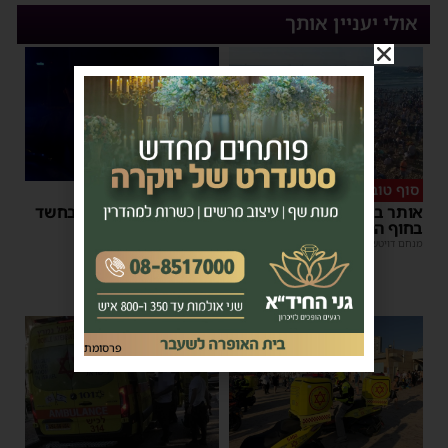
אולי יעניין אותך
סוף טוב
סגירת מעגל מהירה
אותר בחור הישיבה שנעדר
המשטרה עצרה קטין בחשד
בחוף הנפרד באשדוד
שדקר נער באשדוד
מנחם דויטש
|
22:08
| 3 תגובות
משה קאהן
|
21:59
פרסומת