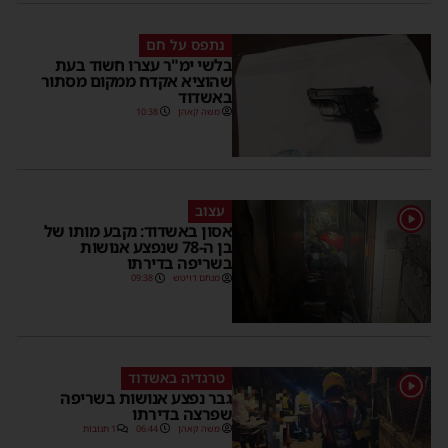
נתפס על חם
בלשי ימ"ר עצרו חשוד בעת
שהוציא אקדח ממקום מסתור
באשדוד
משה קאהן
10:38
עצוב
1
אסון באשדוד: נקבע מותו של
בן ה-78 שנפצע אנושות
בשריפה בדירתו
מנחם דויטש
09:38
טרגדיה באשדוד
1
גבר נפצע אנושות בשריפה
שפרצה בדירתו
משה קאהן
06:44
1 תגובות