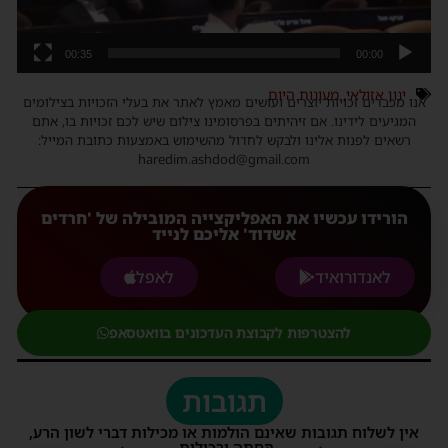
00:35
00:00
ינון אזולאי
,
מעונות היום
אנו מכבדים זכויות יוצרים ועושים מאמץ לאתר את בעלי הזכויות בצילומים
המגיעים לידינו. אם זיהיתים בפרסומינו צילום שיש לכם זכויות בו, אתם
רשאים לפנות אלינו ולבקש לחדול מהשימוש באמצעות כתובת המייל:
haredim.ashdod@gmail.com
הורידו עכשיו את האפליקצייה המובילה של 'חרדים
אשדוד' אליכם לנייד
לאנדורואיד
לאפל
להצטרפות לקבוצת העדכונים בוואטסאפ
תגובות
אין לשלוח תגובות שאינם הולמות או מכילות דברי לשון הרע,
הסתה ורכילות.