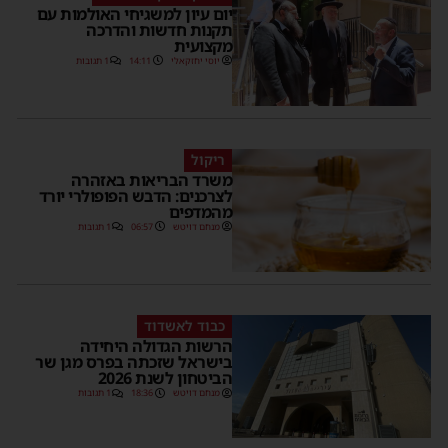
יום עיון למשגיחי האולמות עם
תקנות חדשות והדרכה
מקצועית
יוסי יחזקאלי
14:11
1 תגובות
ריקול
משרד הבריאות באזהרה
לצרכנים: הדבש הפופולרי יורד
מהמדפים
מנחם דויטש
06:57
1 תגובות
כבוד לאשדוד
הרשות הגדולה היחידה
בישראל שזכתה בפרס מגן שר
הביטחון לשנת 2026
מנחם דויטש
18:36
1 תגובות