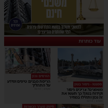
עוד כותרות
הורסים נכון
הריסת מבנים: טיפים ומידע
סמנטו - ניסור בטון
על התהליך
משפצים? צריכים ניסור
מקודם
|
02:14
וקידוח בטון? כך תעשו את
זה נכון ותוזילו במחיר
מקודם
|
02:14
חיזוק מערך הכשרות