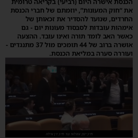
הכנסת אישרה היום (רביעי) בקריאה טרומית
את “חוק המעונות”, יוזמתם של חברי הכנסת
החרדים, שנועד להסדיר את זכאותן של
אימהות עובדות לסבסוד מעונות יום - גם
כאשר האב לומד תורה ואינו עובד. ההצעה
אושרה ברוב של 44 תומכים מול 37 מתנגדים -
ועוררה סערה במליאת הכנסת.
ח״כ ינון אזולאי נגד ח״כ דן אילוז