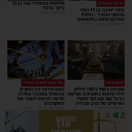
אלימות באשדוד: נער בן 13
דרמה באשדוד
נדקר ברגלו
בחור ישיבה בן 15 נעדר
משה קאהן
|
18:04
מהחוף הנפרד – כוחות
החירום פתחו בחיפושים
מנחם דויטש
|
18:32
| 1 תגובות
פעם בדור
עוד מכה לציבור החרדי
אוצרות בשווי כ־100 מיליון
האם אירועי בין הזמנים
דולר נחשפו בתערוכה: מכיפת
באשדוד בסכנה? עתירה
הבעל שם טוב ועד חפציו
חדשה דורשת לעצור את
האישיים של הרב עובדיה
התקציבים
יוסי יחזקאלי
|
16:34
מנחם דויטש
|
14:24
| 1 תגובות