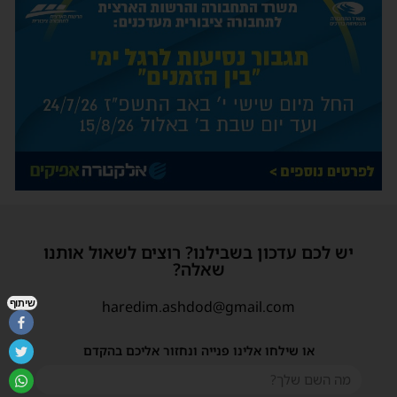
יש לכם עדכון בשבילנו? רוצים לשאול אותנו
שאלה?
haredim.ashdod@gmail.com
שיתוף
או שילחו אלינו פנייה ונחזור אליכם בהקדם