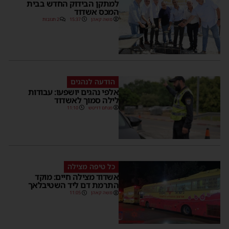
למתקן הבידוק החדש בבית
המכס אשדוד
משה קאהן
15:37
2 תגובות
הודעה לנהגים
אלפי נהגים יושפעו: עבודות
לילה סמוך לאשדוד
מנחם דויטש
11:10
כל טיפה מצילה
אשדוד מצילה חיים: מוקד
התרמת דם ליד השטיבלאך
משה קאהן
11:05