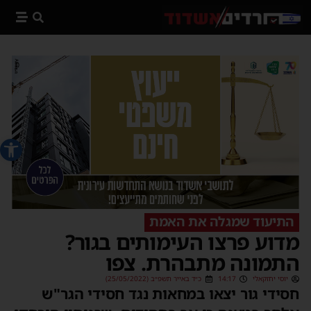
פתח סרג
התיעוד שמגלה את האמת
מדוע פרצו העימותים בגור?
התמונה מתבהרת. צפו
יוסי יחזקאלי
14:17
כ״ד באייר תשפ״ב (25/05/2022)
חסידי גור יצאו במחאות נגד חסידי הגר"ש