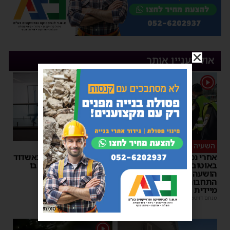
אולי יעניין אותך
1
השעיה מיידית
ליבו שב לפעום
אחרי נסיעת האימים
אדם התמוטט בביתו באשדוד
באוטובוס מאשדוד: הנהג
– כוחות ההצלה ביצעו בו
הושעה מתפקידו – משרד
פעולות החייאה
התחבורה הורה על בדיקה
מנחם דויטש
|
17:35
מיידית
מנחם דויטש
|
17:44
| 1 תגובות
פרסומת
1