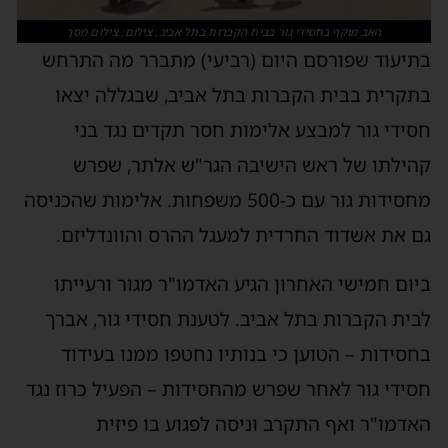
האב מוקף בחסידי גור בבית הקברות בתל אביב. צילום: צילום מסך
בתיעוד שפורסם היום (רביעי) מתברר מה התרחש
בתקרית בבית הקברות בתל אביב, שבגללה יצאו
חסידי גור למבצע אלימות חסר תקדים נגד בני
קהילתו של ראש הישיבה הגר"ש אלתר, שפרש
מחסידות גור עם כ-500 משפחות. אלימות שהכניסה
גם את אשדוד החרדית למעגל ההרס והוונדליזם.
ביום חמישי האחרון הגיע האדמו"ר מגור ורעייתו
לבית הקברות בתל אביב. לטענת חסידי גור, אברך
בחסידות – הטוען כי בנותיו נחטפו ממנו בעידוד
חסידי גור לאחר שפרש מהחסידות – הפעיל כרוז נגד
האדמו"ר ואף התקרב וניסה לפגוע בו פיזית