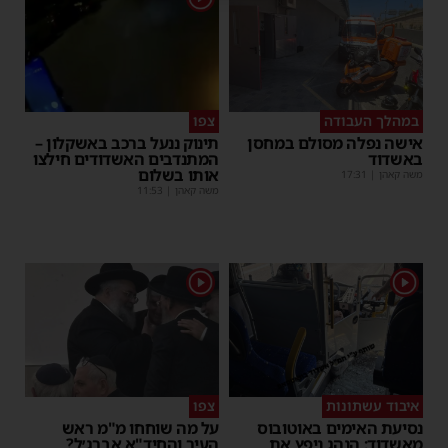
במהלך העבודה
צפו
אישה נפלה מסולם במחסן
תינוק ננעל ברכב באשקלון –
באשדוד
המתנדבים האשדודים חילצו
אותו בשלום
משה קאהן
|
17:31
משה קאהן
|
11:53
1
1
איבוד עשתונות
צפו
נסיעת האימים באוטובוס
על מה שוחחו מ"מ ראש
מאשדוד: הנהג ניפץ את
העיר והחיד"א אברג׳ל?