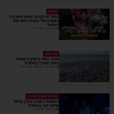
היכונו
במוצ”ש הקרוב: מופע סיום בין
הזמנים של 'המרכז למורשת'
ו'מהות'
מנחם דויטש
11:01
סוף טוב
אותר בחור הישיבה שנעדר
בחוף הנפרד באשדוד
מנחם דויטש
22:08
3 תגובות
סגירת מעגל מהירה
המשטרה עצרה קטין בחשד
שדקר נער באשדוד
משה קאהן
21:59