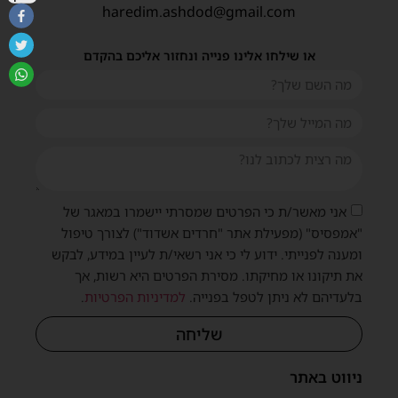
haredim.ashdod@gmail.com
או שילחו אלינו פנייה ונחזור אליכם בהקדם
אני מאשר/ת כי הפרטים שמסרתי יישמרו במאגר של
"אמפסיס" (מפעילת אתר "חרדים אשדוד") לצורך טיפול
ומענה לפנייתי. ידוע לי כי אני רשאי/ת לעיין במידע, לבקש
את תיקונו או מחיקתו. מסירת הפרטים היא רשות, אך
בלעדיהם לא ניתן לטפל בפנייה.
למדיניות הפרטיות
.
שליחה
ניווט באתר