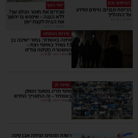
הורסים נכון
יופי העץ
הריסת מבנים: טיפים ומידע
מכירים את חומר הגלם עץ?
על התהליך
ללא הבנה – שימוש בו יהפוך
מקודם
|
02:14
את הבית לקצת ישן
מקודם
|
02:14
פירות ההסתה
אימה באשדוד: בחור ישיבה בן
13 נשדד באיומי רצח –
המשטרה הקימה צח”מ
מנחם דויטש
22:32
שימו לב
שינוי חריג במועד השוק
באשדוד – זה התאריך החדש
מנחם דויטש
16:07
רשות המסים הניחה אבן פינה