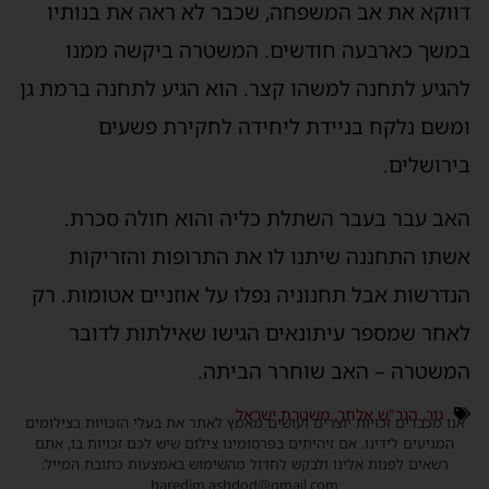
דווקא את אב המשפחה, שכבר לא ראה את בנותיו
במשך כארבעה חודשים. המשטרה ביקשה ממנו
להגיע לתחנה למשהו קצר. הוא הגיע לתחנה ברמת גן
ומשם נלקח בניידת ליחידה לחקירת פשעים
בירושלים.
האב עבר בעבר השתלת כליה והוא חולה סכרת.
אשתו התחננה שיתנו לו את התרופות והזריקות
הנדרשות אבל תחנוניה נפלו על אוזניים אטומות. רק
לאחר שמספר עיתונאים הגישו שאילתות לדובר
המשטרה – האב שוחרר הביתה.
גור
,
הגר"ש אלתר
,
משטרת ישראל
אנו מכבדים זכויות יוצרים ועושים מאמץ לאתר את בעלי הזכויות בצילומים
המגיעים לידינו. אם זיהיתים בפרסומינו צילום שיש לכם זכויות בו, אתם
רשאים לפנות אלינו ולבקש לחדול מהשימוש באמצעות כתובת המייל:
haredim.ashdod@gmail.com