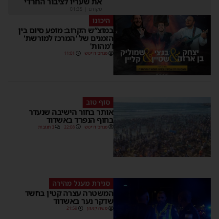
את שעריו לציבור החרדי
מקודם
|
01:35
היכונו
במוצ”ש הקרוב: מופע סיום בין
הזמנים של 'המרכז למורשת'
ו'מהות'
מנחם דויטש
11:01
סוף טוב
אותר בחור הישיבה שנעדר
בחוף הנפרד באשדוד
מנחם דויטש
22:08
3 תגובות
סגירת מעגל מהירה
המשטרה עצרה קטין בחשד
שדקר נער באשדוד
משה קאהן
21:59