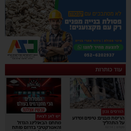
עוד כותרות
הורסים נכון
יש לאן לצאת
הריסת מבנים: טיפים ומידע
על התהליך
מתחם הבאולינג הגדול
והאטרקטיבי בדרום פותח
מקודם
|
02:14