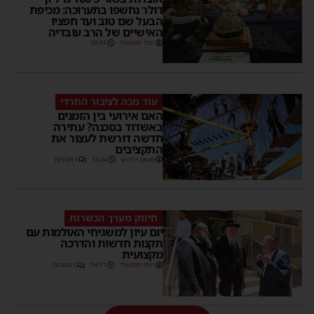
דולר נחשפו בתערוכה: מכיפת
הבעל שם טוב ועד חפציו
האישיים של הרב עובדיה
יוסי יחזקאלי
16:34
עוד מכה לציבור החרדי
האם אירועי בין הזמנים
באשדוד בסכנה? עתירה
חדשה דורשת לעצור את
התקציבים
מנחם דויטש
14:24
1 תגובות
חיזוק מערך הכשרות
יום עיון למשגיחי האולמות עם
תקנות חדשות והדרכה
מקצועית
יוסי יחזקאלי
14:11
1 תגובות