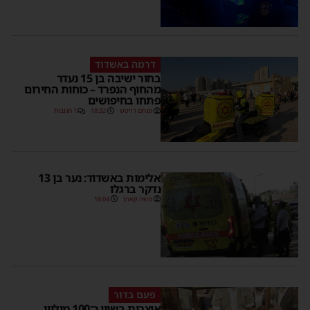
דרמה באשדוד
בחור ישיבה בן 15 נעדר
מהחוף הנפרד – כוחות החירום
פתחו בחיפושים
מנחם דויטש
18:32
1 תגובות
אלימות באשדוד: נער בן 13
נדקר ברגלו
משה קאהן
18:04
פעם בדור
אוצרות בשווי כ־100 מיליון