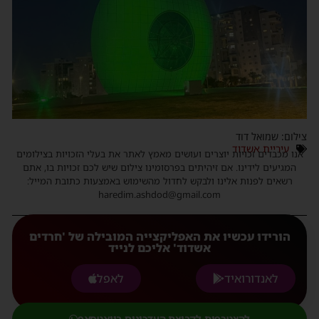
צילום: שמואל דוד
עיריית אשדוד
אנו מכבדים זכויות יוצרים ועושים מאמץ לאתר את בעלי הזכויות בצילומים
המגיעים לידינו. אם זיהיתים בפרסומינו צילום שיש לכם זכויות בו, אתם
רשאים לפנות אלינו ולבקש לחדול מהשימוש באמצעות כתובת המייל:
haredim.ashdod@gmail.com
הורידו עכשיו את האפליקצייה המובילה של 'חרדים
אשדוד' אליכם לנייד
לאנדורואיד
לאפל
להצטרפות לקבוצת העדכונים בוואטסאפ