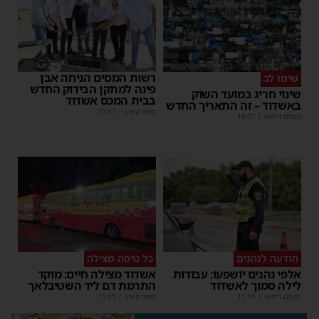
רשות המסים הניחה אבן
שימו לב
פינה למתקן הבידוק החדש
שינוי חריג במועד השוק
בבית המכס אשדוד
באשדוד – זה התאריך החדש
משה קאהן
|
15:37
מנחם דויטש
|
16:07
הודעה לנהגים
כל טיפה מצילה
אלפי נהגים יושפעו: עבודות
אשדוד מצילה חיים: מוקד
לילה סמוך לאשדוד
התרמת דם ליד השטיבלאך
מנחם דויטש
|
11:10
משה קאהן
|
11:05