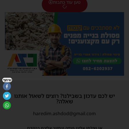
טען עוד כתבות
שיתוף
יש לכם עדכון בשבילנו? רוצים לשאול אותנו
שאלה?
haredim.ashdod@gmail.com
או שילחו אלינו פנייה ונחזור אליכם בהקדם