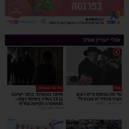
אולי יעניין אותך
1
צפו
פירות ההסתה
על מה שוחחו מ"מ ראש
אימה באשדוד: בחור ישיבה
העיר והחיד"א אברג׳ל?
בן 13 נשדד באיומי רצח –
המשטרה הקימה צח”מ
יוסי יחזקאלי
|
23:37
מנחם דויטש
|
22:32