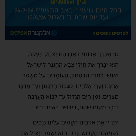
מִי שֶׁבֵּרַךְ אֲבוֹתֵינוּ אַבְרָהָם יִצְחָק וְיַעֲקֹב,
הוּא יְבָרֵךְ אֶת חַיָּלֵי צְבָא הַהֲגַנָּה לְיִשְׂרָאֵל
וְאַנְשֵׁי כֹּחוֹת הַבִּטָּחוֹן, הָעוֹמְדִים עַל מִשְׁמַר
אַרְצֵנוּ וְעָרֵי אֱלֹהֵינוּ, מִגְּבוּל הַלְּבָנוֹן וְעַד מִדְבַּר
מִצְרַיִם, וּמִן הַיָּם הַגָּדוֹל עַד לְבוֹא הָעֲרָבָה
וּבְכָל מָקוֹם שֶׁהֵם, בַּיַּבָּשָׁה בָּאֲוִיר וּבַיָּם.
יִתֵּן יְיָ אֶת אוֹיְבֵינוּ הַקָּמִים עָלֵינוּ נִגָּפִים
לִפְנֵיהֶם! הַקָּדוֹשׁ בָּרוּךְ הוּא יִשְׁמֹר וְיַצִּיל אֶת