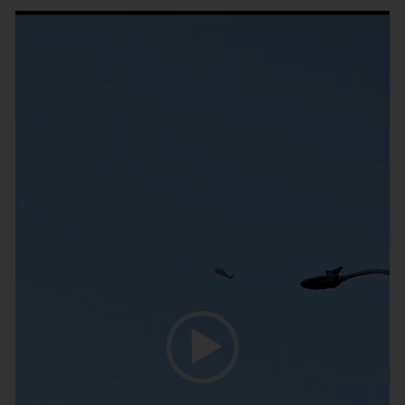
נגן
וידאו