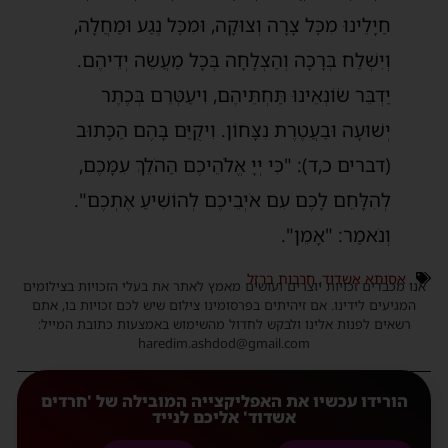
חַיָלֵינוּ מִכׇּל צָרָה וְצוּקָה, וּמִכׇּל נֶגַע וּמַחֲלָה,
וְיִשְׁלַח בְּרָכָה וְהַצְלָחָה בְּכָל מַעֲשֵׂה יְדֵיהֶם.
יַדְבֵּר שׂוֹנְאֵינוּ תַּחְתֵּיהֶם, וִיעַטְּרֵם בְּכֶתֶר
יְשׁוּעָה וּבַעֲטֶרֶת נִצָּחוֹן. וִיקֻיַּם בָּהֶם הַכָּתוּב
(דברים כ,ד): "כִּי יְיָ אֱלֹהֵיכֶם הַהֹלֵךְ עִמָּכֶם,
לְהִלָּחֵם לָכֶם עִם אֹיְבֵיכֶם לְהוֹשִׁיעַ אֶתְכֶם".
וְנֹאמַר: "אָמֵן".
אסותא אשדוד
,
חרבות ברזל
אנו מכבדים זכויות יוצרים ועושים מאמץ לאתר את בעלי הזכויות בצילומים
המגיעים לידינו. אם זיהיתים בפרסומינו צילום שיש לכם זכויות בו, אתם
רשאים לפנות אלינו ולבקש לחדול מהשימוש באמצעות כתובת המייל:
haredim.ashdod@gmail.com
הורידו עכשיו את האפליקצייה המובילה של 'חרדים
אשדוד' אליכם לנייד