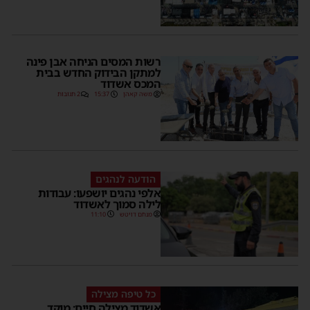
רשות המסים הניחה אבן פינה
למתקן הבידוק החדש בבית
המכס אשדוד
משה קאהן
15:37
2 תגובות
הודעה לנהגים
אלפי נהגים יושפעו: עבודות
לילה סמוך לאשדוד
מנחם דויטש
11:10
כל טיפה מצילה
אשדוד מצילה חיים: מוקד