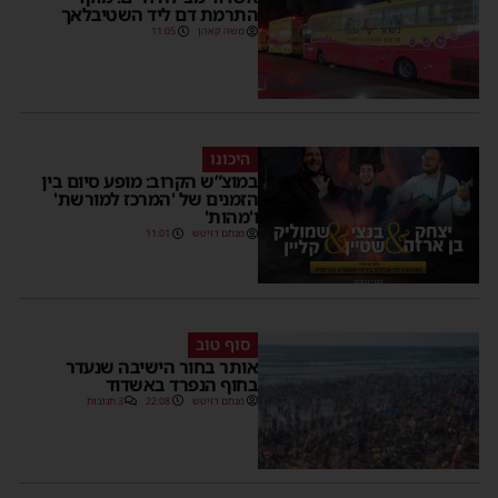
התרמת דם ליד השטיבלאך
משה קאהן
11:05
היכונו
במוצ”ש הקרוב: מופע סיום בין
הזמנים של 'המרכז למורשת'
ו'מהות'
מנחם דויטש
11:01
סוף טוב
אותר בחור הישיבה שנעדר
בחוף הנפרד באשדוד
מנחם דויטש
22:08
3 תגובות