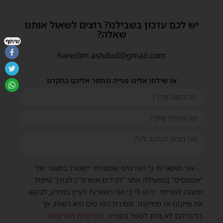
יש לכם עדכון בשבילנו? רוצים לשאול אותנו
שאלה?
שיתוף
haredim.ashdod@gmail.com
או שילחו אלינו פנייה ונחזור אליכם בהקדם
אני מאשר/ת כי הפרטים שמסרתי יישמרו במאגר של
"אמפסיס" (מפעילת אתר "חרדים אשדוד") לצורך טיפול
ומענה לפנייתי. ידוע לי כי אני רשאי/ת לעיין במידע, לבקש
את תיקונו או מחיקתו. מסירת הפרטים היא רשות, אך
בלעדיהם לא ניתן לטפל בפנייה.
למדיניות הפרטיות
.