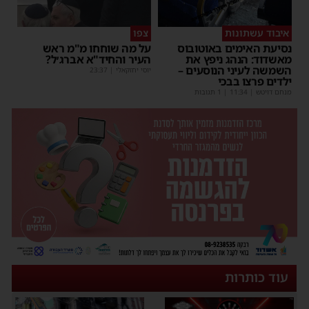
איבוד עשתונות
צפו
נסיעת האימים באוטובוס
על מה שוחחו מ"מ ראש
מאשדוד: הנהג ניפץ את
העיר והחיד"א אברג׳ל?
השמשה לעיני הנוסעים –
יוסי יחזקאלי
|
23:37
ילדים פרצו בבכי
מנחם דויטש
|
11:34
| 1 תגובות
עוד כותרות