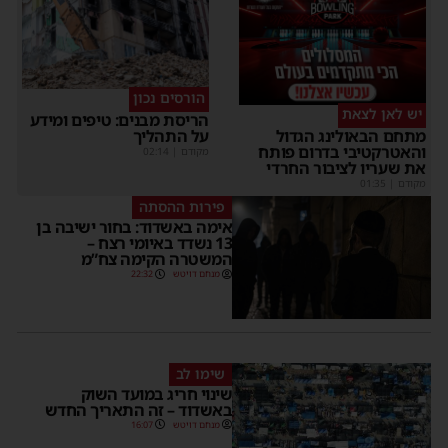
הורסים נכון
יש לאן לצאת
הריסת מבנים: טיפים ומידע
על התהליך
מתחם הבאולינג הגדול
והאטרקטיבי בדרום פותח
מקודם
|
02:14
את שעריו לציבור החרדי
מקודם
|
01:35
פירות ההסתה
אימה באשדוד: בחור ישיבה בן
13 נשדד באיומי רצח –
המשטרה הקימה צח”מ
מנחם דויטש
22:32
שימו לב
שינוי חריג במועד השוק
באשדוד – זה התאריך החדש
מנחם דויטש
16:07