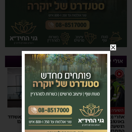
אולי יעניין אותך
1
השעיה מיידית
ליבו שב לפעום
אחרי נסיעת האימים
אדם התמוטט בביתו באשדוד
באוטובוס מאשדוד: הנהג
– כוחות ההצלה ביצעו בו
הושעה מתפקידו – משרד
פעולות החייאה
התחבורה הורה על בדיקה
מנחם דויטש
|
17:35