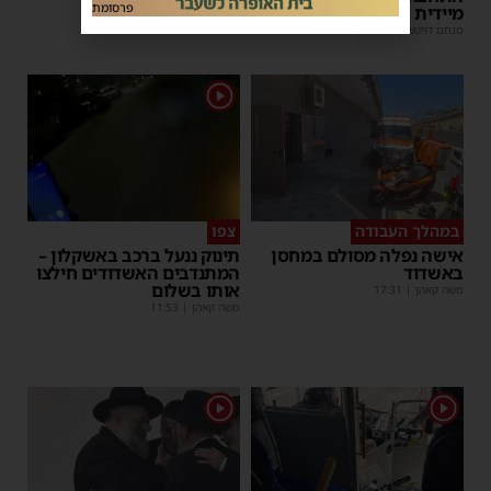
פרסומת
מיידית
מנחם דויטש
|
17:44
| 3 תגובות
1
במהלך העבודה
צפו
אישה נפלה מסולם במחסן
תינוק ננעל ברכב באשקלון –
באשדוד
המתנדבים האשדודים חילצו
אותו בשלום
משה קאהן
|
17:31
משה קאהן
|
11:53
1
1